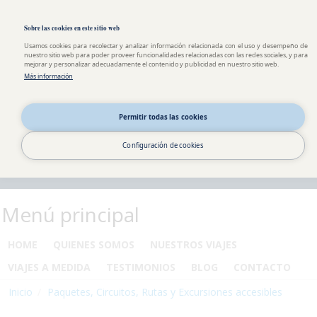
Pasar al contenido principal
Toggle high contrast
Sobre las cookies en este sitio web
Usamos cookies para recolectar y analizar información relacionada con el uso y desempeño de
nuestro sitio web para poder proveer funcionalidades relacionadas con las redes sociales, y para
mejorar y personalizar adecuadamente el contenido y publicidad en nuestro sitio web.
Más información
Permitir todas las cookies
Configuración de cookies
Menú principal
HOME
QUIENES SOMOS
NUESTROS VIAJES
VIAJES A MEDIDA
TESTIMONIOS
BLOG
CONTACTO
Inicio
Paquetes, Circuitos, Rutas y Excursiones accesibles