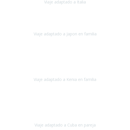
Viaje adaptado a Italia
Italia
Octubre 2023
Lo primero daros las gracias a Belén y a todo el equipo. Nos hemos
sentido totalmente respaldados por vosotros en todo momento.
Viaje adaptado a Japon en familia
Japón
Octubre 2023
El viaje
, el país, los paisajes, la gente,
todo genial
y precioso, nos
han cuidado en cada momento y detalle,
los hoteles
son
impresionantes,
Viaje adaptado a Kenia en familia
Kenia
Agosto 2023
La atención ha sido estupenda
durante todo el proceso, al
tratarse de un viaje privado para mi y mi mujer todos los traslados
los hicimos en coches,
al más mínimo problema
Viaje adaptado a Cuba en pareja