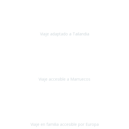
Cuba
Febrero 2023
Tailandia era uno de los viajes que desde siempre tenía en mente y
he vuelto encantado de la vida, he alucinado.
Viaje adaptado a Tailandia
Tailandia
Noviembre 2022
Nuestra experiencia ha sido inmejorable.
La atención que nos
brindaron Abdeljalil y Khadija en el Riad fue al más puro estilo
'padres', siempre cuidadosos, cari
Viaje accesible a Marruecos
Marruecos
Octubre 2022
Nuestra experiencia con Travel Xperience fue muy positiva
,
desde el inicio de los preparativos del viaje atendieron cada una de
nuestras inquietudes, solicitude
Viaje en familia accesible por Europa