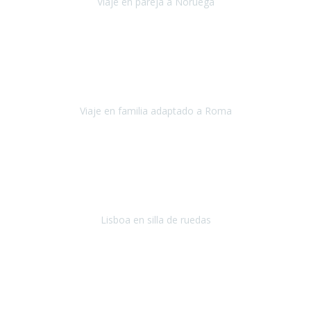
Viaje en pareja a Noruega
Noruega
Agosto 2022
Sinceramente disfrutar con la familia y la tranquilidad que nos dáis
en Travel Xperience es lo mejor del viaje. Sin problemas y con la
confianza plena en que todo iba a salir bien.
Viaje en familia adaptado a Roma
Roma y Pompeya
Julio 2022
En general: súper súper súper bien!
Habitación bien adaptada
,
gente muy amable y dispuesta, guias y tours muy adecuados.... y
todo muy bien organizado! Así da gusto..!
Lisboa en silla de ruedas
Lisboa
agosto de 2022
Era mi primer viaje en avión, elegí como destino la ciudad de la luz,
París. Y no me defraudó. Fue una semana increíble, desde la ida, en
Sevilla, hasta la vuelta.