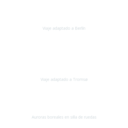
Nuestro viaje familiar a Berlín
organizado por Travel Xperience
ha sido fantástico
, desde el inicio con los preparativos y luego allí
en destino con los traslados
Viaje adaptado a Berlín
Berlín
Diciembre 2023
Este viaje a Tromsø nos ha permitido llegar a sitios y hacer
actividades que no habríamos podido imaginar: ver las auroras
boreales en un cielo estrellado a casi -12ºC, contemplar las ballenas
en
Viaje adaptado a Tromsø
Tromsø, Noruega
Noviembre 2023
Hola equipo!
Pues la vuelta a la realidad es dura, sobretodo después de unas
vacaciones de ensueño.
Auroras boreales en silla de ruedas
Tromso, Noruega