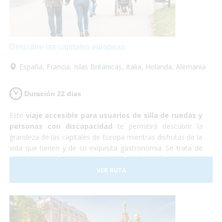
increíble en la que no tendrás que preocuparte por
nada... ¡Sólo en disfrutar!
Descubre las capitales europeas
España
,
Francia
,
Islas Británicas
,
Italia
,
Holanda
,
Alemania
Duración 22 dias
Este
viaje accesible para usuarios de silla de ruedas y
personas con discapacidad
te permitirá descubrir la
grandeza de las capitales de Europa mientras disfrutas de la
vida que tienen y de su exquisita gastronomía. Se trata de
22 días por las ciudades de
Madrid, París, Londres,
Ámsterdam, Berlín, Praga, Budapest y Roma
. Son
VER RUTA
todas muy diferentes entre sí y cada una es más hermosa
que la otra. Realmente serán unas
vacaciones de
ensueño.
Resulta que Europa es un
destino ideal para
personas con movilidad reducida
ya que contamos con