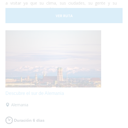
a visitar ya que su clima, sus ciudades, su gente y su
gastronomía son increíbles. Así que te proponemos una
viaje para que lo puedas descubrir en su totalidad sobre
VER RUTA
tu
silla de ruedas
sin problema alguno. ¡No lo dudes más
y vete a conocer Portugal! Nosotros nos encargamos de
organizar todo...
¡Tu sólo deberás disfrutar al máximo!
Descubre el sur de Alemania
Alemania
Duración 6 dias