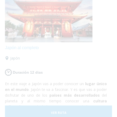
te defraudará! Y no debes preocuparte por nada, ¡Sólo de
disfrutar!
Japón al completo
Japón
Duración 12 dias
En este viaje a Japón vas a poder conocer un
lugar único
en el mundo
. Japón te va a fascinar. Y es que vas a poder
disfrutar de uno de los
países más desarrollados
del
planeta y al mismo tiempo conocer una
cultura
milenaria
que todavía hoy persiste en sus habitantes. En
Japón todo funciona a la perfección, se trata de un país
VER RUTA