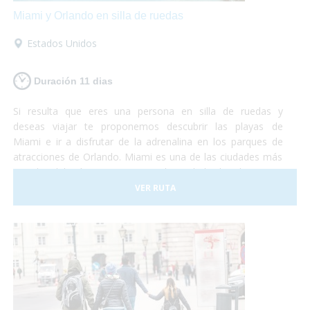
Miami y Orlando en silla de ruedas
Estados Unidos
Duración 11 dias
Si resulta que eres una persona en silla de ruedas y
deseas viajar te proponemos descubrir las playas de
Miami e ir a disfrutar de la adrenalina en los parques de
atracciones de Orlando. Miami es una de las ciudades más
grandes del país y con una gran diversidad cultural. Se trata
de un lugar de gran influencia caribeña y hermosas
VER RUTA
playas mezclado con grandes edificios y gran lujo. En este
viaje te proponemos destinar unos días a descubrir la
ciudad y sus lugares característicos como la Pequeña
Habana, el Downtown, Bahía Vizcaína y al mismo tiempo
conocer las reservas naturales con muchas especies en
peligro de extinción. La segunda parte del viaje se
desarrolla en la ciudad de Orlando. ¡No lo dudes más y vete
de vacaciones a Miami y Orlando! Será una experiencia