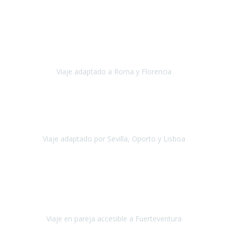
Europa
Septiembre 2022
Agradecer una vez más a Travel-Xperience
por su trabajo y
profesionalidad. Organización diez, tanto en aeropuertos, estación
de tren, asistencias, hoteles y material.
Viaje adaptado a Roma y Florencia
Roma y Florencia
Octubre 2022
Viajamos desde México. Tuvimos una muy buena experiencia y les
agradezco vuestro apoyo. Lo pasamos super. Las guías
maravillosas ambas, el Portus Cale, súper en todos sentidos.
Viaje adaptado por Sevilla, Oporto y Lisboa
Andalucía y Portugal
Octubre 2022
Hola Belén buenos días! Ya volvimos ayer y hemos descansado un
poco, quería agradecerte el trabajo que hiciste ya que el viaje ha
salido de 10.
Viaje en pareja accesible a Fuerteventura