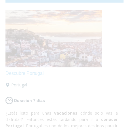
relativamente pequeño para la cantidad de gente que lo
habita y no es para nada caótico en comparación a las
otras grandes ciudades del mundo. ¡Sí que si lo que buscas
es
algo totalmente diferente
pero
enriquecedor
tu
destino es Japón! Además nosotros nos encargamos
de
satisfacer todas tus necesidades
y proporcionarte
el material y la información que requieras para hacer
que
estas vacaciones sean las mejores
que puedas
tener! Así que escápate a conocer Japón y,
¡Sólo disfruta!
Descubre Portugal
Portugal
Duración 7 dias
¿Estás listo para unas
vacaciones
dónde solo vas a
disfrutar? ¡Entonces estás tardando para ir a
conocer
Portugal
! Portugal es uno de los mejores destinos para ir