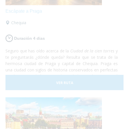
Escápate a Praga
Chequia
Duración 4 dias
Seguro que has oído acerca de la
Ciudad de la cien torres
y
te preguntarás ¿dónde queda? Resulta que se trata de la
hermosa ciudad de Praga y capital de Chequia. Praga es
una ciudad con siglos de historia conservados en perfectas
condiciones. Debido a esto, la Ciudad Vieja de Praga está
considerada Patrimonio de la Humanidad por la UNESCO.
VER RUTA
De Praga solamente te irás maravillado. Te aseguramos
que después de recorrer todas las callecitas del centro,
visitar el castillo y comer en el subsuelo del ayuntamiento
con una rica cerveza tradicional estarás sin palabras. Así
que escápate a conocer Praga, en el corazón de Europa
¡Sólo disfruta!