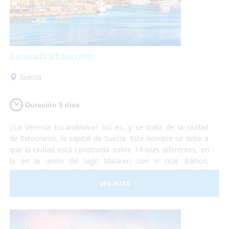
Escapada a Estocolmo
Suecia
Duración 5 dias
¿La Venecia Escandinava? Así es, y se trata de la ciudad
de Estocolmo, la capital de Suecia. Este nombre se debe a
que la ciudad está construida sobre 14 islas diferentes, en
la en la union del lago Mälaren con el mar Báltico,
comunicadas por más de cincuenta puentes. No sólo es la
capital de Suecia sino que se la puede considerar como una
VER RUTA
de las capitales del mundo, líder en muchos de los campos
que existen. Es una ciudad que funciona a la perfección
y dan ganas de quedarse. No debes pensártelo dos veces
y, ¡Vete ya a conocer la fantástica ciudad de Estocolmo!¡No