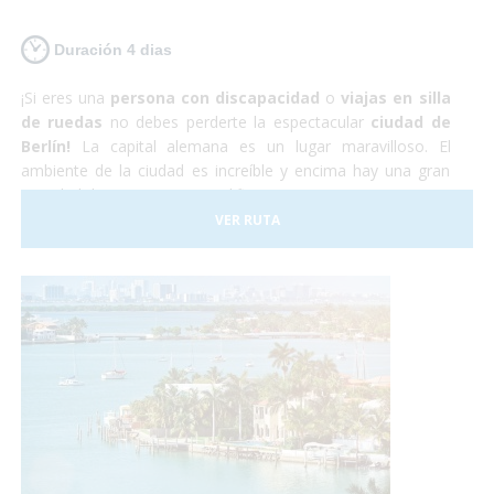
Duración 4 dias
¡Si eres una
persona con discapacidad
o
viajas en silla
de ruedas
no debes perderte la espectacular
ciudad de
Berlín!
La capital alemana es un lugar maravilloso. El
ambiente de la ciudad es increíble y encima hay una gran
cantidad de monumentos, edificios y museos por visitar. La
capital alemana es totalmente
accesible para personas
VER RUTA
con discapacidad
aunque hay que tener en cuenta que
algunas de las calles y plazas se encuentran adoquinadas y
pueden dificultar el paso a sillas de ruedas manuales. Sin
embargo nosotros nos encargaremos de todo, y tu sólo de
disfrutar.