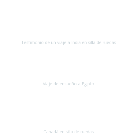
Fuerteventura
Septiembre 2022
La organización de mi viaje a la India fue excelente, los hoteles
estaban bien elegidos, el guía y el conductor cumplieron con su
cometido.
Testimonio de un viaje a India en silla de ruedas
India
Octubre 2022
Uno de los sueños de mi esposa y mío
, casi desde el día en que
nos conocimos
era poder visitar a Egipto
.
Viaje de ensueño a Egipto
Egipto
Octubre 2022
Ha sido una semana inolvidable en
Niagara y Toronto
(Canadá)
cumpliendo un sueño después de haberlo tenido que anular por el
COVID-19 en el año 2020.
Canadá en silla de ruedas