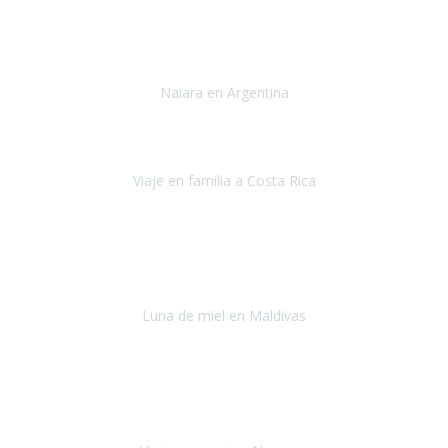
Toronto y Niágara
Julio 2022
Si tengo que describir mi viaje a Argentina en una palabra seria,
INCREIBLE.
Naiara en Argentina
Argentina
Junio 2022
"HA SIDO UN VIAJE ESPECTACULAR - UN VIAJE CON MAYUSCULAS"
Viaje en familia a Costa Rica
Costa Rica
Julio 2022
Después del accidente, ha sido muy complejo y difícil organizar
viajes.
Luna de miel en Maldivas
Maldivas
Agosto de 2022
El viaje fue sobre ruedas desde un principio, no pensé que
viajar en
avión en sillas de ruedas eléctricas
sería tan sencillo.