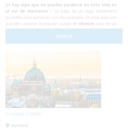
¡Si hay algo que no puedes perderte en esta vida es
el sur de Alemania!
Y se trata de un viaje totalmente
accesible para personas con discapacidad. En este viaje van
a poder conocer la popular ciudad de
Múnich
, una de las
ciudades más importantes del mundo, y la hermosa ciudad
medieval de
Núremberg
. No lo dudes más y atrévete
VER RUTA
a
viajar en tu silla de ruedas
por el sur de Alemania.
Nosotros nos encargaremos de todo y tu,
¡Sólo deberás
disfrutar!
Escápate a Berlín
Alemania