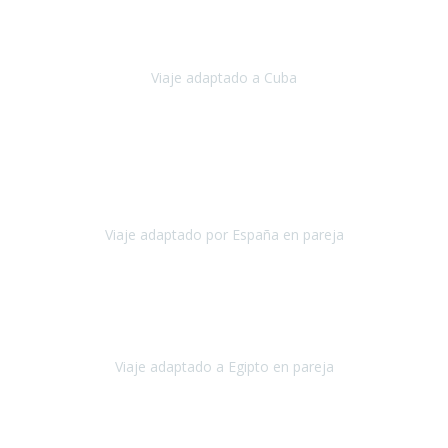
Hemos vivido un viaje que pensábamos que nunca podríamos llevar
a cabo.
Viaje adaptado a Cuba
Cuba
Abril, 2023
Estimada Julieta, antes que nada, quiero felicitarte y agradecerte por
la excelente planificación, coordinación y disposición
para que
nuestro viaje a España haya sido una experiencia inol
Viaje adaptado por España en pareja
España
Octubre, 2023
El viaje a Egipto ha sido precioso. Tenía ganas de hacer este viaje
pero me daba un poco miedo porque me habían dicho que el pais
no estaba nada adaptado.
Viaje adaptado a Egipto en pareja
Egipto
Mayo, 2023
Es la segunda vez que viajo con Travel Xperience y habrá más.