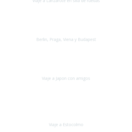
Viaje a Lanzarote en silla de ruedas
Lanzarote
Julio 2021
Por primera vez decidimos hacer un viaje que incluyera
varios paises
, algo que nos preocupaba mucho por coger varios
transportes, diferentes hoteles, alquiler
Berlin, Praga, Viena y Budapest
Alemania, Chequia, Austria y Budapest
Agosto 2019
Padezco de una enfermedad degenerativa
y, a día de hoy,
camino con ayuda de un bastón y teniendo cada vez más
dificultades con las barreras arquitectónicas y
Viaje a Japon con amigos
Japón
Julio 2019
El viatge a Estocolm amb l’organització de Travel Xperience
ha estat un èxit total.
Des de els consells per poder portar les
bateries de liti a l’avió,
sort del que ens ha
Viaje a Estocolmo
Estocolmo