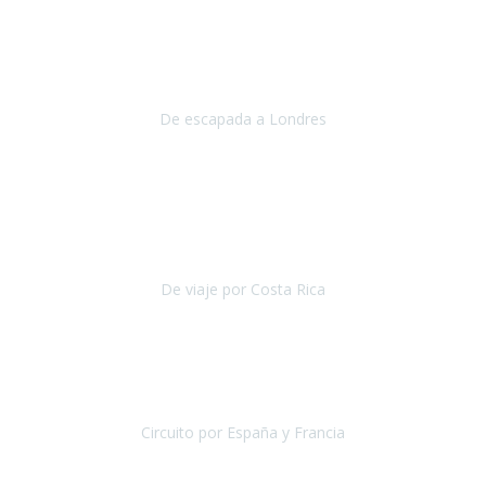
Julio 2019
Queremos daros las gracias por el viaje que nos habeis organizado.
Ha salido todo muy bien y hemos disfrutado mucho.
De escapada a Londres
Londres
Agosto 2019
Gracias a Travel Xperience por hacer de Costa Rica un
estupendo destino accesible
para las personas con movilidad
reducida.
De viaje por Costa Rica
Costa Rica
Julio 2019
Pasamos unos días inolvidables
, se cuidaron todos los detalles
desde los hoteles con ubicaciones estratégicas cercanos a los
lugares más emblemáticos de cada
Circuito por España y Francia
España y Francia
Septiembre 2019