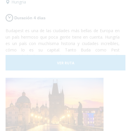
Hungria
Duración 4 dias
Budapest es una de las ciudades más bellas de Europa en
un país hermoso que poca gente tiene en cuenta. Hungría
es un país con muchísima historia y ciudades increíbles,
cómo lo es su capital. Tanto Buda como Pest
eran ciudades hermosas y ahora que lucen como una sola
son la combinación más bella que puedas imaginar. Así que
VER RUTA
si tienes unos días no te lo pienses más y vete a conocer
Budapest. Nosotros nos encargaremos de satisfacer todas
tus necesidades y tu... ¡deberás encargarte de disfrutar!