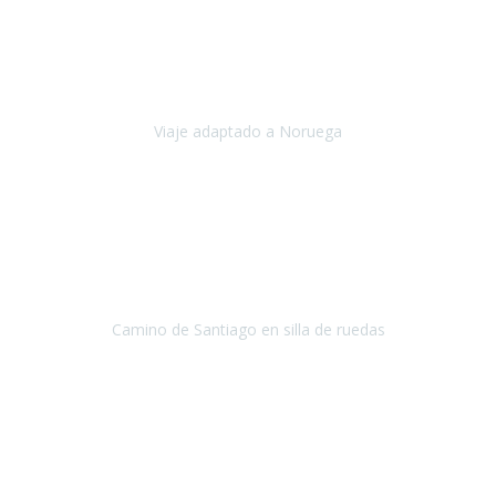
Noviembre 2023
Nuestro viaje familiar a Noruega, organizado por Travel Xperience,
ha sido un un éxito. Todo ha estado organizado
cronométricamente, desde traslados y hoteles a los viajes en barco.
Viaje adaptado a Noruega
Noruega
Agosto 2023
A través de este medio quería dejar mi comentario sobre la
excelente logística que diseñó Travel Xperience para que mi hijo
Conrado lograra el gran objetivo de recorrer el Camino de Santiago
de Co
Camino de Santiago en silla de ruedas
Camino de Santiago
Julio 2023
Para mí fue un servicio muy acorde a mis necesidades además,
ustedes siempre estuvieron muy atentos a cualquier consulta que
necesitáramos.