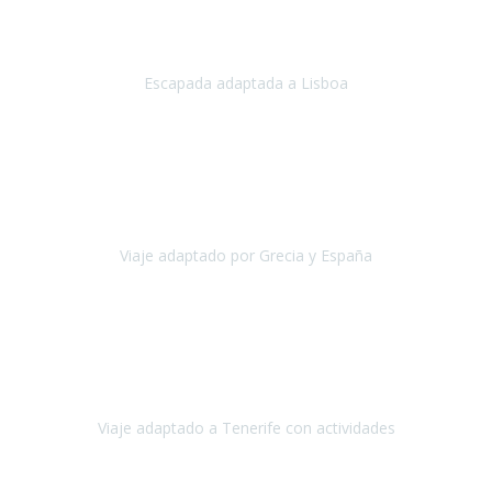
Acabo de regresar de
Lisboa
, una ciudad maravillosa con una gente
impresionante.
Escapada adaptada a Lisboa
Lisboa
Abril, 2024
Primero que nada, agradecerles de parte de Christian, Emilio y mi
persona por estar al pendiente en nuestro viaje, resolviendo
rápidamente los imprevistos que en una travesía como estas siemp
Viaje adaptado por Grecia y España
Grecia y España
Octubre, 2023
Destino: Tenerife sur, cerca de la playa de los cristianos. Hotel Sol y
Mar: un hotel totalmente adaptado, donde todo son comodidades.
¡Tiene todas las instalaciones adaptadas!
Viaje adaptado a Tenerife con actividades
Tenerife, España
Abril, 2024