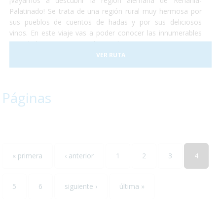
¡Vayamos a descubrir la región alemana de Renania-
Palatinado! Se trata de una región rural muy hermosa por
sus pueblos de cuentos de hadas y por sus deliciosos
vinos. En este viaje vas a poder conocer las innumerables
actividades que se pueden realizar en Renania ya sean
catas de vinos, paseos en tren o la visita de algún museo...
VER RUTA
todos ellos accesibles para personas con discapacidad. ¡No
lo dudes más y escápate conocer el sur-oeste alemán!
Páginas
« primera
‹ anterior
1
2
3
4
5
6
siguiente ›
última »