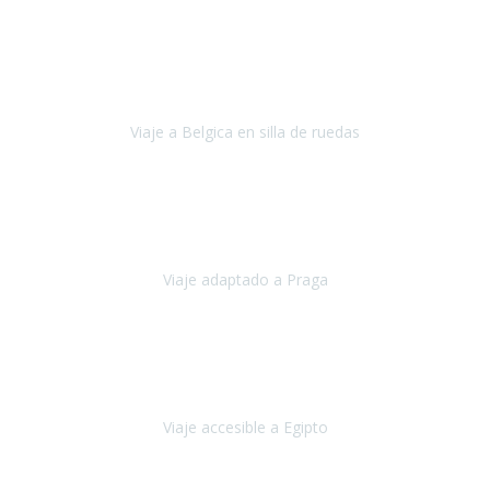
Alemania
Agosto, 2023
Lo primero, deciros que
voy en silla de ruedas
y era el primer
viaje que hacía con mi hermana.
Viaje a Belgica en silla de ruedas
Bélgica
Junio, 2023
Hemos confiado en Travel Xperience por tercera vez
y
esperamos hacerlo nuevamente el próximo verano.
Viaje adaptado a Praga
Praga
Mayo, 2023
Queremos agradecer a Travel Xperience la organización de este
viaje.
Viaje accesible a Egipto
Egipto
Marzo, 2023