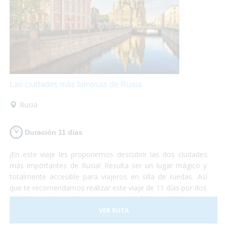
hoteles, transportes y todo tipo de
actividades
accesibles.
¡No lo duden más y atrévanse a
descubrir el continente europeo!
Unas vacaciones
diferentes
que las disfrutarán al máximo mientras se
maravillan con la belleza de estos lugares y conocen
culturas totalmente diferentes aunque se encuentren a
pocos cientos de kilómetros entre ellas.
¡Europa les
encantará!
Las ciudades más famosas de Rusia
Rusia
Duración 11 dias
¡En este viaje les proponemos descubrir las dos ciudades
más importantes de Rusia! Resulta ser un lugar mágico y
totalmente accesible para viajeros en silla de ruedas. Así
que te recomendamos realizar este viaje de 11 días por dos
ciudades realmente hermosas. No lo dudes más y vete a
conocer las principales ciudades rusas, ¡dejamos el resto
VER RUTA
para otra aventura!¡Sólo preocúpate por disfrutar al