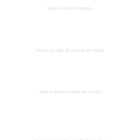
Viaje a París en pareja
París
septiembre de 2021
Acabo de llegar de Malta y el grupo de wasap no deja de sonar, con
fotos o con comentarios sobre como lo hemos pasado.
Grupo en silla de ruedas en Malta
Malta
Agosto 2021
Somos una familia con dos niños pequeños y yo tengo una
enfermedad degenerativa que ya no permite caminar, sin embargo
a todos nos encanta viajar.
Viaje a Kenia en silla de ruedas
Kenia
Junio 2021
Si tienes movilidad reducida o eres usuario/a de silla de ruedas o
sillamóvil y te da miedo viajar porque no sabes con las barreras que
te vas a encontrar, ponte en contacto con