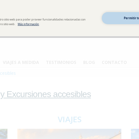
Permitir t
tro sitio web para poder proveer funcionalidades relacionadas con
o sitio web.
Más información
VIAJES A MEDIDA
TESTIMONIOS
BLOG
CONTACTO
cesibles
 y Excursiones accesibles
VIAJES