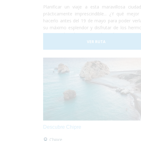
Planificar un viaje a esta maravillosa ciuda
prácticamente imprescindible... ¿Y qué mejor
hacerlo antes del 19 de mayo para poder verl
su máximo esplendor y disfrutar de los herm
campos de tulipanes que la rodean? Viajar 
ciudad holandesa de Ámsterdam es posible 
VER RUTA
todo el mundo. Se trata de una ciudad totalm
adaptada para personas con movilidad reduci
usuarios en silla de ruedas. No lo dudes má
¡Planifica tu viaje a Ámsterdam!¡Antes de qu
sequen los tulipanes!
Descubre Chipre
Chipre