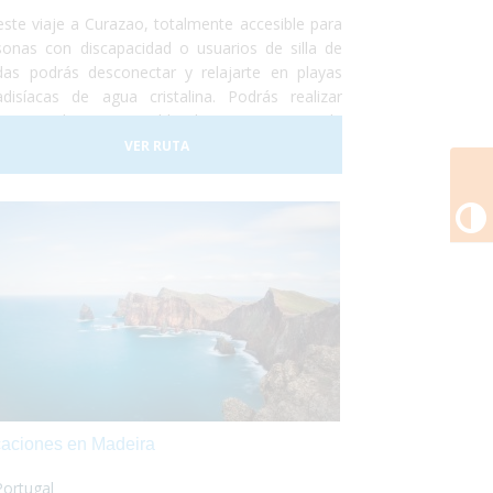
este viaje a Curazao, totalmente accesible para
sonas con discapacidad o usuarios de silla de
das podrás desconectar y relajarte en playas
adisíacas de agua cristalina. Podrás realizar
eos en barco accesible, hacer un curso de
eo adaptado, nadar con delfines y otro montón
VER RUTA
actividades adaptadas para personas con
C
capacidad.
aciones en Madeira
Portugal