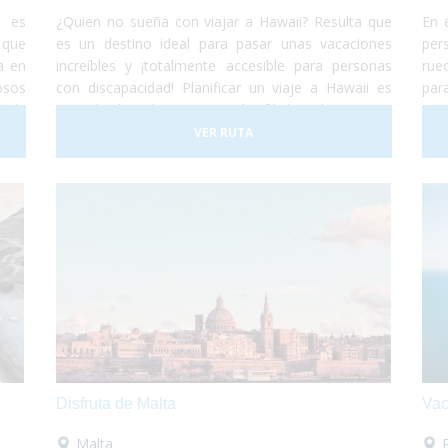
d es
¿Quien no sueña con viajar a Hawaii? Resulta que
En 
 que
es un destino ideal para pasar unas vacaciones
per
a en
increíbles y ¡totalmente accesible para personas
rue
osos
con discapacidad! Planificar un viaje a Hawaii es
par
a la
una de las decisiones más fáciles de tomar...
pas
para
Simplemente porque es un lugar increíble que
buc
VER RUTA
ente
permite cualquier tipo de experiencia. Todo esto,
de 
da o
de la mano de una cultura antigua muy simpática y
dis
s y,
hospitalaria, que harán de tus vacaciones ¡una
e se
experiencia única e inolvidable!
Disfruta de Malta
Vac
Malta