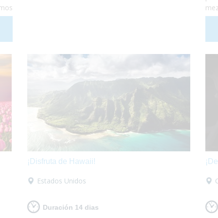
amos
mez
enas
Dan
d se
muy
ca y
est
 ¡Te
haz
para
enc
¡Disfruta de Hawaii!
¡De
Estados Unidos
Duración 14 dias