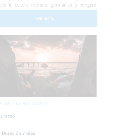
cla la cultura romana, germánica y húngara.
do lugar a una tierra compuesta por ciudades
 variadas, tradiciones muy diferentes, artes y
VER RUTA
ilos de vida muy diversos. No lo dudes más y
 las maletas para ir a conocer Rumania... ¡Te
antará!
sconecta en Curazao!
Curazao
Duración 7 dias