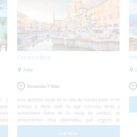
Crucero a Italia
Hot
Italia
Duración 7 dias
do y
Si te apetece viajar en tu silla de ruedas pero no te
ayas
animas a dejar todo lo que conoces atrás y
tura
aventurarte fuera de tu zona de confort, te
hará
proponemos esta alternativa que seguro te
n un
encantará. Te proponemos un crucero totalmente
 con
accesible de Barcelona a Roma en el cual te
VER RUTA