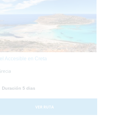
el Accesible en Creta
Grecia
Duración 5 dias
VER RUTA