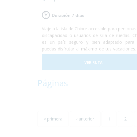
Duración 7 dias
Viaje a la isla de Chipre accesible para persona
discapacidad o usuarios de silla de ruedas. Ch
es un país seguro y bien adaptado para
puedas disfrutar al máximo de tus vacaciones.
a poder conocer ciudades pintorescas d
degustar un buen vino, visitar las gra
VER RUTA
montañas de la isla, conocer la capital del pa
relajarte en alguna de las 29 playas accesible
Páginas
agua cristalina.¡Si lo que buscas es conoc
disfrutar, Chipre es tu destino!
« primera
‹ anterior
1
2