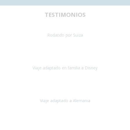
TESTIMONIOS
uestra primera experiencia de viaje con silla de ruedas y teníamos al
Rodando por Suiza
Suiza
Julio 2024
paración del viaje fue maravillosa, tanto los hoteles como los itinera
Viaje adaptado en familia a Disney
Disney y París
Julio, 2023
Buenos días!!
Viaje adaptado a Alemania
Alemania
Agosto, 2023
deciros que
voy en silla de ruedas
y era el primer viaje que hacía c