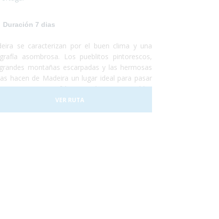
Duración 7 dias
eira se caracterizan por el buen clima y una
grafía asombrosa. Los pueblitos pintorescos,
 grandes montañas escarpadas y las hermosas
yas hacen de Madeira un lugar ideal para pasar
s vacaciones, increíbles y totalmente accesibles
a personas con discapacidad o usuarios de silla
VER RUTA
ruedas. En 2017 la ciudad de Funchal recibió el
mio a la Ciudad Accesible. Así que no lo dudes
 y, ¡Vete a Madeira!¡Te encantará!