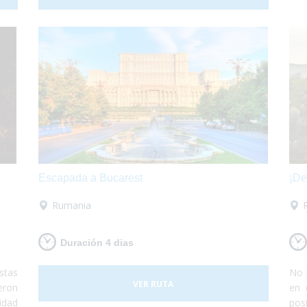
 por
embarcarás con tu propio vehículo para luego
poder conocer roma y los alrededores según te
apetezca.
Escapada a Bucarest
¡De
Rumania
Duración 4 dias
stas
No 
VER RUTA
eron
en 
idad
pos