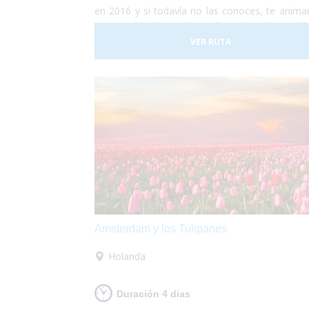
en 2016 y si todavía no las conoces, te anim
a que descubras las calles de Valencia ll
de arte, luz y color. Durante 5 días la ciuda
VER RUTA
convierte en una fiesta continua de luces, músi
fuegos artificiales por todos los rincones.
proponemos una ecapada accesible a Valencia 
que lo pases en grande!
Amsterdam y los Tulipanes
Holanda
Duración 4 dias