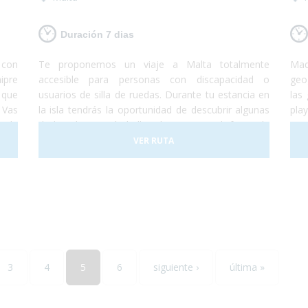
Duración 7 dias
s con
Te proponemos un viaje a Malta totalmente
Mad
ipre
accesible para personas con discapacidad o
geo
 que
usuarios de silla de ruedas. Durante tu estancia en
las
 Vas
la isla tendrás la oportunidad de descubrir algunas
pla
onde
de las playas más bellas de Europa y disfrutar de
una
ndes
un gran patrimonio cultural perfectamente
par
VER RUTA
ís y
conservado. Malta consta con tres islas principales
de 
s de
llamadas Malta, Gozo y Comino. No lo dudes más
pre
er y
y, ¡Viaja a Malta!¡Te encantará!
más
3
4
5
6
siguiente ›
última »