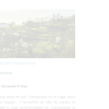
scubre Transylvania!
Rumania
Duración 9 dias
hay duda de que Transylvania es un lugar único
el mundo... Y recorrerlo en silla de ruedas es
ible y, muy recomendable! En Transylvania se