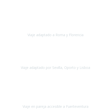
Europa
Septiembre 2022
Agradecer una vez más a Travel-Xperience
por su trabajo y
profesionalidad. Organización diez, tanto en aeropuertos, estación
de tren, asistencias, hoteles y material.
Viaje adaptado a Roma y Florencia
Roma y Florencia
Octubre 2022
Viajamos desde México. Tuvimos una muy buena experiencia y les
agradezco vuestro apoyo. Lo pasamos super. Las guías
maravillosas ambas, el Portus Cale, súper en todos sentidos.
Viaje adaptado por Sevilla, Oporto y Lisboa
Andalucía y Portugal
Octubre 2022
Hola Belén buenos días! Ya volvimos ayer y hemos descansado un
poco, quería agradecerte el trabajo que hiciste ya que el viaje ha
salido de 10.
Viaje en pareja accesible a Fuerteventura