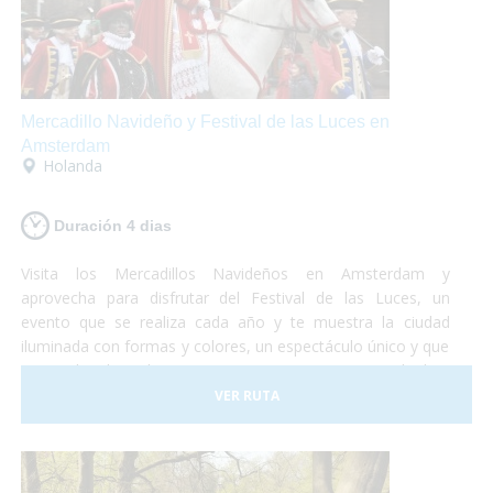
Mercadillo Navideño y Festival de las Luces en
Amsterdam
Holanda
Duración 4 dias
Visita los Mercadillos Navideños en Amsterdam y
aprovecha para disfrutar del Festival de las Luces, un
evento que se realiza cada año y te muestra la ciudad
iluminada con formas y colores, un espectáculo único y que
no puedes dejar de ver. Te proponemos una escapada de 4
días en la cuál podrás disfrutar de esta mágica ciudad y de
VER RUTA
sus alrededores. Turismo accesible en Holanda y
perfectamente adaptado para que puedas vivir una
experiencia diferente!