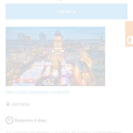
paralelas tales como conciertos de música, artistas
callejeros, procesiones y desfiles. También conocerás le
VER RUTA
mágica ciudad de Brujas y sus mercadillos. Una escapada
para que solo te preocupes de disfrutar, nosotros nos
encargamos de que los servicios estén perfectamente
adaptados a tus necesidades!
Mercadillo Navideño en Berlín
Alemania
Duración 4 dias