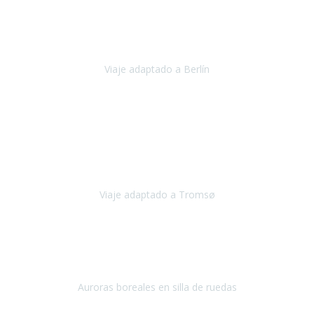
Nuestro viaje familiar a Berlín
organizado por Travel Xperience
ha sido fantástico
, desde el inicio con los preparativos y luego allí
en destino con los traslados
Viaje adaptado a Berlín
Berlín
Diciembre 2023
Este viaje a Tromsø nos ha permitido llegar a sitios y hacer
actividades que no habríamos podido imaginar: ver las auroras
boreales en un cielo estrellado a casi -12ºC, contemplar las ballenas
en
Viaje adaptado a Tromsø
Tromsø, Noruega
Noviembre 2023
Hola equipo!
Pues la vuelta a la realidad es dura, sobretodo después de unas
vacaciones de ensueño.
Auroras boreales en silla de ruedas
Tromso, Noruega