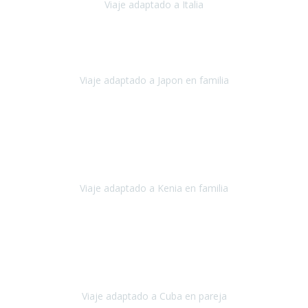
Viaje adaptado a Italia
Italia
Octubre 2023
Lo primero daros las gracias a Belén y a todo el equipo. Nos hemos
sentido totalmente respaldados por vosotros en todo momento.
Viaje adaptado a Japon en familia
Japón
Octubre 2023
El viaje
, el país, los paisajes, la gente,
todo genial
y precioso, nos
han cuidado en cada momento y detalle,
los hoteles
son
impresionantes,
Viaje adaptado a Kenia en familia
Kenia
Agosto 2023
La atención ha sido estupenda
durante todo el proceso, al
tratarse de un viaje privado para mi y mi mujer todos los traslados
los hicimos en coches,
al más mínimo problema
Viaje adaptado a Cuba en pareja