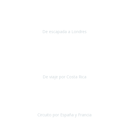
Julio 2019
Queremos daros las gracias por el viaje que nos habeis organizado.
Ha salido todo muy bien y hemos disfrutado mucho.
De escapada a Londres
Londres
Agosto 2019
Gracias a Travel Xperience por hacer de Costa Rica un
estupendo destino accesible
para las personas con movilidad
reducida.
De viaje por Costa Rica
Costa Rica
Julio 2019
Pasamos unos días inolvidables
, se cuidaron todos los detalles
desde los hoteles con ubicaciones estratégicas cercanos a los
lugares más emblemáticos de cada
Circuito por España y Francia
España y Francia
Septiembre 2019