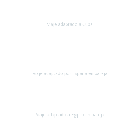
Hemos vivido un viaje que pensábamos que nunca podríamos llevar
a cabo.
Viaje adaptado a Cuba
Cuba
Abril, 2023
Estimada Julieta, antes que nada, quiero felicitarte y agradecerte por
la excelente planificación, coordinación y disposición
para que
nuestro viaje a España haya sido una experiencia inol
Viaje adaptado por España en pareja
España
Octubre, 2023
El viaje a Egipto ha sido precioso. Tenía ganas de hacer este viaje
pero me daba un poco miedo porque me habían dicho que el pais
no estaba nada adaptado.
Viaje adaptado a Egipto en pareja
Egipto
Mayo, 2023
Es la segunda vez que viajo con Travel Xperience y habrá más.