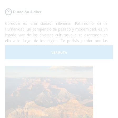
Duración 4 dias
Córdoba es una ciudad milenaria, Patrimonio de la
Humanidad, un compendio de pasado y modernidad, es un
legado vivo de las diversas culturas que se asentaron en
ella a lo largo de los siglos. Te podrás perder por las
innumerables callejuelas del casco antiguo cordobés,
plazas y patios floridos ubicados alrededor de la Mezquita-
VER RUTA
Catedral, reflejo de la relevancia de la ciudad en la época
medieval y auténtico símbolo de la capital.