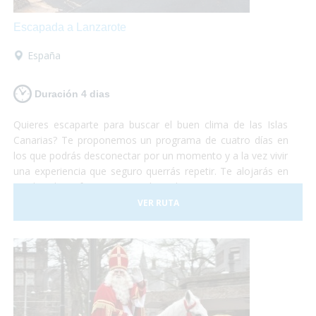
Escapada a Lanzarote
España
Duración 4 dias
Quieres escaparte para buscar el buen clima de las Islas
Canarias? Te proponemos un programa de cuatro días en
los que podrás desconectar por un momento y a la vez vivir
una experiencia que seguro querrás repetir. Te alojarás en
un hotel perfectamente adaptado para personas con
problemas de movilidad y desde allí podrás realizar
VER RUTA
excursiones, paseos, ir a la playa o simplemente descansar
en la piscina acompañado de una buen libro. Te lo vas a
perder?