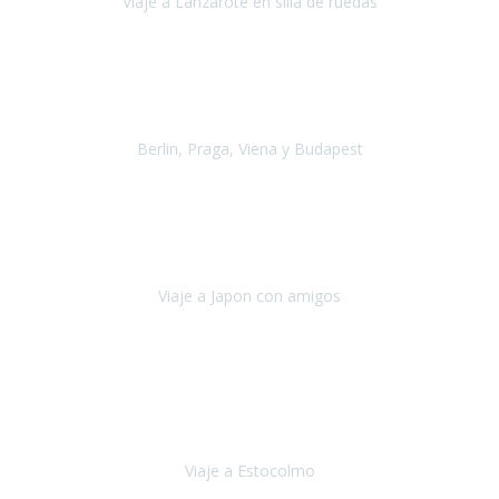
Viaje a Lanzarote en silla de ruedas
Lanzarote
Julio 2021
Por primera vez decidimos hacer un viaje que incluyera
varios paises
, algo que nos preocupaba mucho por coger varios
transportes, diferentes hoteles, alquiler
Berlin, Praga, Viena y Budapest
Alemania, Chequia, Austria y Budapest
Agosto 2019
Padezco de una enfermedad degenerativa
y, a día de hoy,
camino con ayuda de un bastón y teniendo cada vez más
dificultades con las barreras arquitectónicas y
Viaje a Japon con amigos
Japón
Julio 2019
El viatge a Estocolm amb l’organització de Travel Xperience
ha estat un èxit total.
Des de els consells per poder portar les
bateries de liti a l’avió,
sort del que ens ha
Viaje a Estocolmo
Estocolmo