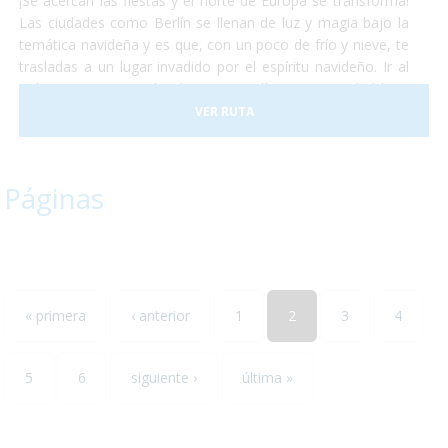
¡Se acercan las fiestas y el norte de Europa se transforma!
Las ciudades como Berlín se llenan de luz y magia bajo la
temática navideña y es que, con un poco de frío y nieve, te
trasladas a un lugar invadido por el espíritu navideño. Ir al
polo norte es complicado, pero Berlín es una ciudad bien
accesible. Las calles estarán llenas de gente, sonarán
VER RUTA
villancicos, pasearán por calles que te parecerán mágicas
todas llenas de luces y podrán comer deliciosos platos
calientes típicos del invierno. Berlín se encuentra
Páginas
perfectamente adaptada para personas con discapacidad y
nosotros nos encargamos de proporcionarles lo que haga
falta para que no ocurra ningún inconveniente y disfruten al
máximo de su estancia en la capital alemana!
« primera
‹ anterior
1
2
3
4
5
6
siguiente ›
última »