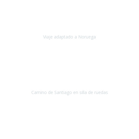
Noviembre 2023
Nuestro viaje familiar a Noruega, organizado por Travel Xperience,
ha sido un un éxito. Todo ha estado organizado
cronométricamente, desde traslados y hoteles a los viajes en barco.
Viaje adaptado a Noruega
Noruega
Agosto 2023
A través de este medio quería dejar mi comentario sobre la
excelente logística que diseñó Travel Xperience para que mi hijo
Conrado lograra el gran objetivo de recorrer el Camino de Santiago
de Co
Camino de Santiago en silla de ruedas
Camino de Santiago
Julio 2023
Para mí fue un servicio muy acorde a mis necesidades además,
ustedes siempre estuvieron muy atentos a cualquier consulta que
necesitáramos.