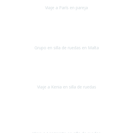
Viaje a París en pareja
París
septiembre de 2021
Acabo de llegar de Malta y el grupo de wasap no deja de sonar, con
fotos o con comentarios sobre como lo hemos pasado.
Grupo en silla de ruedas en Malta
Malta
Agosto 2021
Somos una familia con dos niños pequeños y yo tengo una
enfermedad degenerativa que ya no permite caminar, sin embargo
a todos nos encanta viajar.
Viaje a Kenia en silla de ruedas
Kenia
Junio 2021
Si tienes movilidad reducida o eres usuario/a de silla de ruedas o
sillamóvil y te da miedo viajar porque no sabes con las barreras que
te vas a encontrar, ponte en contacto con