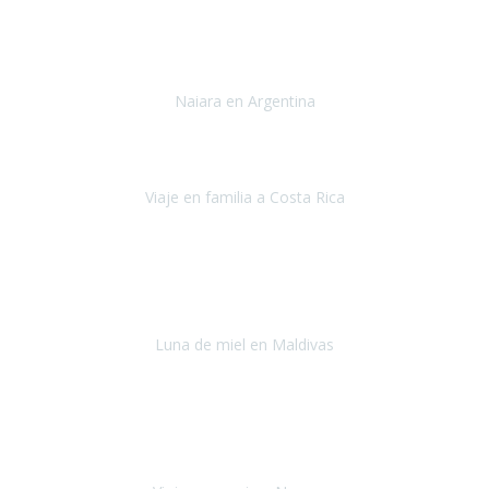
Toronto y Niágara
Julio 2022
Si tengo que describir mi viaje a Argentina en una palabra seria,
INCREIBLE.
Naiara en Argentina
Argentina
Junio 2022
"HA SIDO UN VIAJE ESPECTACULAR - UN VIAJE CON MAYUSCULAS"
Viaje en familia a Costa Rica
Costa Rica
Julio 2022
Después del accidente, ha sido muy complejo y difícil organizar
viajes.
Luna de miel en Maldivas
Maldivas
Agosto de 2022
El viaje fue sobre ruedas desde un principio, no pensé que
viajar en
avión en sillas de ruedas eléctricas
sería tan sencillo.