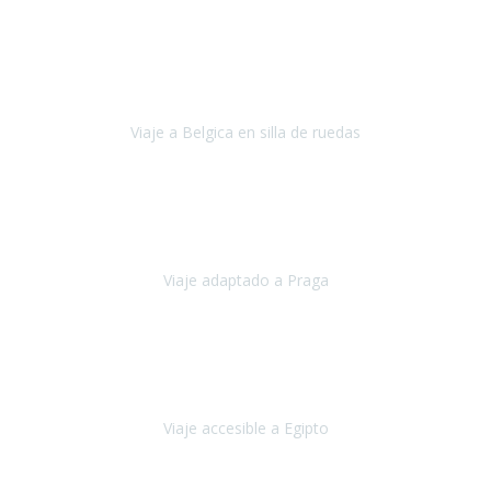
Alemania
Agosto, 2023
Lo primero, deciros que
voy en silla de ruedas
y era el primer
viaje que hacía con mi hermana.
Viaje a Belgica en silla de ruedas
Bélgica
Junio, 2023
Hemos confiado en Travel Xperience por tercera vez
y
esperamos hacerlo nuevamente el próximo verano.
Viaje adaptado a Praga
Praga
Mayo, 2023
Queremos agradecer a Travel Xperience la organización de este
viaje.
Viaje accesible a Egipto
Egipto
Marzo, 2023