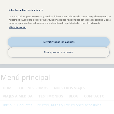
Pasar al contenido principal
Toggle high contrast
Sobre las cookies en este sitio web
Usamos cookies para recolectar y analizar información relacionada con el uso y desempeño de
nuestro sitio web para poder proveer funcionalidades relacionadas con las redes sociales, y para
mejorar y personalizar adecuadamente el contenido y publicidad en nuestro sitio web.
Más información
Permitir todas las cookies
Configuración de cookies
Menú principal
HOME
QUIENES SOMOS
NUESTROS VIAJES
VIAJES A MEDIDA
TESTIMONIOS
BLOG
CONTACTO
Inicio
Paquetes, Circuitos, Rutas y Excursiones accesibles