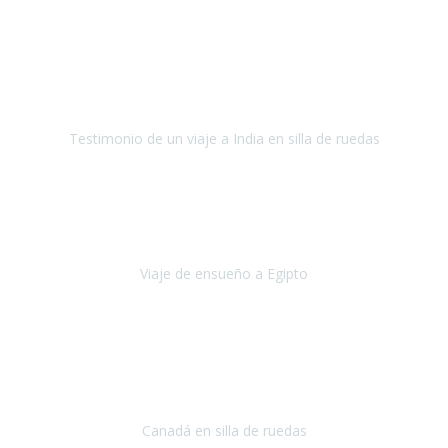
Fuerteventura
Septiembre 2022
La organización de mi viaje a la India fue excelente, los hoteles
estaban bien elegidos, el guía y el conductor cumplieron con su
cometido.
Testimonio de un viaje a India en silla de ruedas
India
Octubre 2022
Uno de los sueños de mi esposa y mío
, casi desde el día en que
nos conocimos
era poder visitar a Egipto
.
Viaje de ensueño a Egipto
Egipto
Octubre 2022
Ha sido una semana inolvidable en
Niagara y Toronto
(Canadá)
cumpliendo un sueño después de haberlo tenido que anular por el
COVID-19 en el año 2020.
Canadá en silla de ruedas