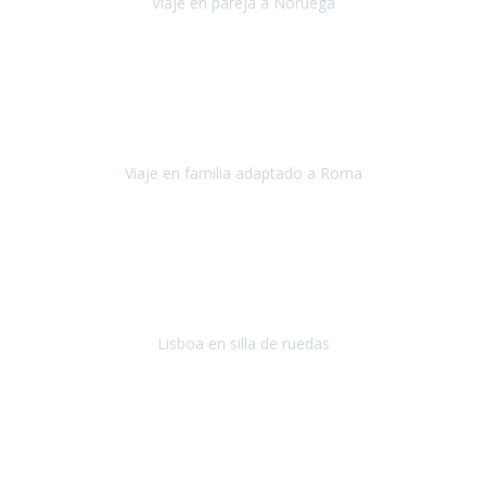
Viaje en pareja a Noruega
Noruega
Agosto 2022
Sinceramente disfrutar con la familia y la tranquilidad que nos dáis
en Travel Xperience es lo mejor del viaje. Sin problemas y con la
confianza plena en que todo iba a salir bien.
Viaje en familia adaptado a Roma
Roma y Pompeya
Julio 2022
En general: súper súper súper bien!
Habitación bien adaptada
,
gente muy amable y dispuesta, guias y tours muy adecuados.... y
todo muy bien organizado! Así da gusto..!
Lisboa en silla de ruedas
Lisboa
agosto de 2022
Era mi primer viaje en avión, elegí como destino la ciudad de la luz,
París. Y no me defraudó. Fue una semana increíble, desde la ida, en
Sevilla, hasta la vuelta.