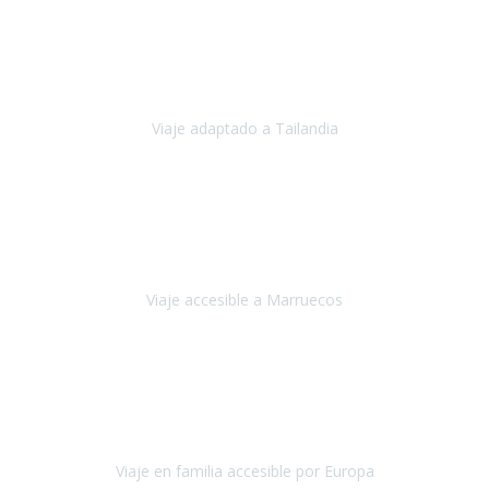
Cuba
Febrero 2023
Tailandia era uno de los viajes que desde siempre tenía en mente y
he vuelto encantado de la vida, he alucinado.
Viaje adaptado a Tailandia
Tailandia
Noviembre 2022
Nuestra experiencia ha sido inmejorable.
La atención que nos
brindaron Abdeljalil y Khadija en el Riad fue al más puro estilo
'padres', siempre cuidadosos, cari
Viaje accesible a Marruecos
Marruecos
Octubre 2022
Nuestra experiencia con Travel Xperience fue muy positiva
,
desde el inicio de los preparativos del viaje atendieron cada una de
nuestras inquietudes, solicitude
Viaje en familia accesible por Europa