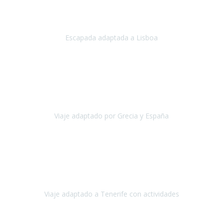
Acabo de regresar de
Lisboa
, una ciudad maravillosa con una gente
impresionante.
Escapada adaptada a Lisboa
Lisboa
Abril, 2024
Primero que nada, agradecerles de parte de Christian, Emilio y mi
persona por estar al pendiente en nuestro viaje, resolviendo
rápidamente los imprevistos que en una travesía como estas siemp
Viaje adaptado por Grecia y España
Grecia y España
Octubre, 2023
Destino: Tenerife sur, cerca de la playa de los cristianos. Hotel Sol y
Mar: un hotel totalmente adaptado, donde todo son comodidades.
¡Tiene todas las instalaciones adaptadas!
Viaje adaptado a Tenerife con actividades
Tenerife, España
Abril, 2024