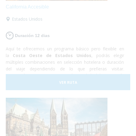
California Accesible
Estados Unidos
Duración 12 dias
Aquí te ofrecemos un programa básico pero flexible en
la
Costa Oeste de Estados Unidos
, podrás elegir
múltiples combinaciones en selección hotelera o duración
del viaje dependiendo de lo que prefieras visitar.
Recorrerás
Las Vegas
, capital mundial del ocio más
desenfrenado y la mejor plataforma de salida a las
VER RUTA
excursiones al
Gran Cañón
del Colorado,
Los Ángeles
, la
meca del cine y
San Francisco
, la "ciudad en la bahía" y la
favorita de todo el estado de California.
Turismo
accesible
al más puro estilo americano!