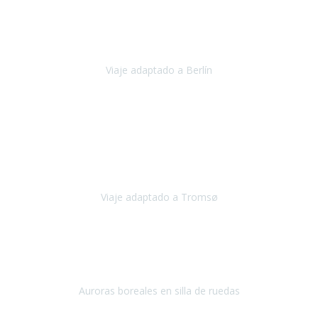
Nuestro viaje familiar a Berlín
organizado por Travel Xperience
ha sido fantástico
, desde el inicio con los preparativos y luego allí
en destino con los traslados
Viaje adaptado a Berlín
Berlín
Diciembre 2023
Este viaje a Tromsø nos ha permitido llegar a sitios y hacer
actividades que no habríamos podido imaginar: ver las auroras
boreales en un cielo estrellado a casi -12ºC, contemplar las ballenas
en
Viaje adaptado a Tromsø
Tromsø, Noruega
Noviembre 2023
Hola equipo!
Pues la vuelta a la realidad es dura, sobretodo después de unas
vacaciones de ensueño.
Auroras boreales en silla de ruedas
Tromso, Noruega