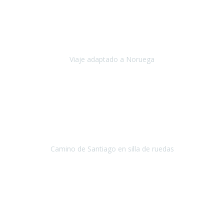
Noviembre 2023
Nuestro viaje familiar a Noruega, organizado por Travel Xperience,
ha sido un un éxito. Todo ha estado organizado
cronométricamente, desde traslados y hoteles a los viajes en barco.
Viaje adaptado a Noruega
Noruega
Agosto 2023
A través de este medio quería dejar mi comentario sobre la
excelente logística que diseñó Travel Xperience para que mi hijo
Conrado lograra el gran objetivo de recorrer el Camino de Santiago
de Co
Camino de Santiago en silla de ruedas
Camino de Santiago
Julio 2023
Para mí fue un servicio muy acorde a mis necesidades además,
ustedes siempre estuvieron muy atentos a cualquier consulta que
necesitáramos.