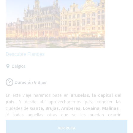
arrepentirás!
Descubre Flandes
Bélgica
Duración 6 dias
En este viaje haremos base en
Bruselas, la capital del
país.
Y desde ahí aprovecharemos para conocer las
ciudades de
Gante, Brujas, Amberes, Lovaina, Malinas
...
¡Y todas aquellas otras que se les puedan ocurrir!
Proponemos pasar toda la estancia en Bruselas debido a
sus
servicios
excelentemente
adaptados
y a su buena
VER RUTA