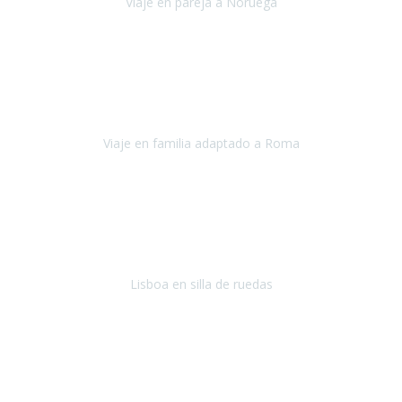
Viaje en pareja a Noruega
Noruega
Agosto 2022
Sinceramente disfrutar con la familia y la tranquilidad que nos dáis
en Travel Xperience es lo mejor del viaje. Sin problemas y con la
confianza plena en que todo iba a salir bien.
Viaje en familia adaptado a Roma
Roma y Pompeya
Julio 2022
En general: súper súper súper bien!
Habitación bien adaptada
,
gente muy amable y dispuesta, guias y tours muy adecuados.... y
todo muy bien organizado! Así da gusto..!
Lisboa en silla de ruedas
Lisboa
agosto de 2022
Era mi primer viaje en avión, elegí como destino la ciudad de la luz,
París. Y no me defraudó. Fue una semana increíble, desde la ida, en
Sevilla, hasta la vuelta.