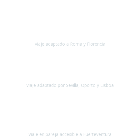
Europa
Septiembre 2022
Agradecer una vez más a Travel-Xperience
por su trabajo y
profesionalidad. Organización diez, tanto en aeropuertos, estación
de tren, asistencias, hoteles y material.
Viaje adaptado a Roma y Florencia
Roma y Florencia
Octubre 2022
Viajamos desde México. Tuvimos una muy buena experiencia y les
agradezco vuestro apoyo. Lo pasamos super. Las guías
maravillosas ambas, el Portus Cale, súper en todos sentidos.
Viaje adaptado por Sevilla, Oporto y Lisboa
Andalucía y Portugal
Octubre 2022
Hola Belén buenos días! Ya volvimos ayer y hemos descansado un
poco, quería agradecerte el trabajo que hiciste ya que el viaje ha
salido de 10.
Viaje en pareja accesible a Fuerteventura