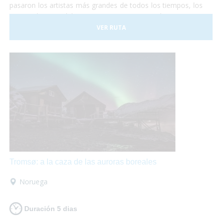
pasaron los artistas más grandes de todos los tiempos, los
emperadores del Imperio Romano, los Papas,
comerciantes de todos los lugares del mundo y todo lo que
VER RUTA
te puedas imaginar. Y Roma no es sólo visitar
monumentos... Pasear por sus calles es mágico,
¡está
llena de vida!
Sentarse en una terraza o en un bello
restaurante a comer acompañado de un delicioso vino es
ideal para hacer un break.
Tromsø: a la caza de las auroras boreales
Noruega
Duración 5 dias