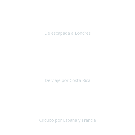
Julio 2019
Queremos daros las gracias por el viaje que nos habeis organizado.
Ha salido todo muy bien y hemos disfrutado mucho.
De escapada a Londres
Londres
Agosto 2019
Gracias a Travel Xperience por hacer de Costa Rica un
estupendo destino accesible
para las personas con movilidad
reducida.
De viaje por Costa Rica
Costa Rica
Julio 2019
Pasamos unos días inolvidables
, se cuidaron todos los detalles
desde los hoteles con ubicaciones estratégicas cercanos a los
lugares más emblemáticos de cada
Circuito por España y Francia
España y Francia
Septiembre 2019