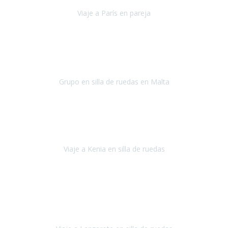
Viaje a París en pareja
París
septiembre de 2021
Acabo de llegar de Malta y el grupo de wasap no deja de sonar, con
fotos o con comentarios sobre como lo hemos pasado.
Grupo en silla de ruedas en Malta
Malta
Agosto 2021
Somos una familia con dos niños pequeños y yo tengo una
enfermedad degenerativa que ya no permite caminar, sin embargo
a todos nos encanta viajar.
Viaje a Kenia en silla de ruedas
Kenia
Junio 2021
Si tienes movilidad reducida o eres usuario/a de silla de ruedas o
sillamóvil y te da miedo viajar porque no sabes con las barreras que
te vas a encontrar, ponte en contacto con