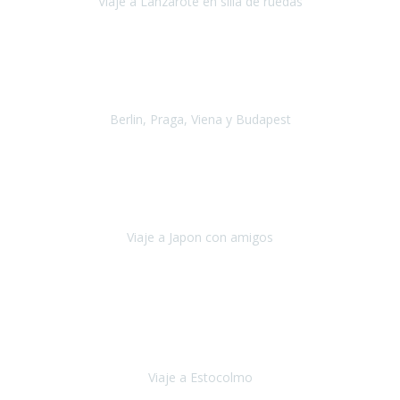
Viaje a Lanzarote en silla de ruedas
Lanzarote
Julio 2021
Por primera vez decidimos hacer un viaje que incluyera
varios paises
, algo que nos preocupaba mucho por coger varios
transportes, diferentes hoteles, alquiler
Berlin, Praga, Viena y Budapest
Alemania, Chequia, Austria y Budapest
Agosto 2019
Padezco de una enfermedad degenerativa
y, a día de hoy,
camino con ayuda de un bastón y teniendo cada vez más
dificultades con las barreras arquitectónicas y
Viaje a Japon con amigos
Japón
Julio 2019
El viatge a Estocolm amb l’organització de Travel Xperience
ha estat un èxit total.
Des de els consells per poder portar les
bateries de liti a l’avió,
sort del que ens ha
Viaje a Estocolmo
Estocolmo