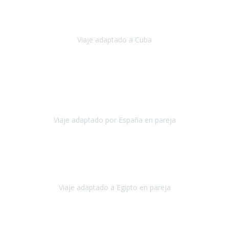
Hemos vivido un viaje que pensábamos que nunca podríamos llevar
a cabo.
Viaje adaptado a Cuba
Cuba
Abril, 2023
Estimada Julieta, antes que nada, quiero felicitarte y agradecerte por
la excelente planificación, coordinación y disposición
para que
nuestro viaje a España haya sido una experiencia inol
Viaje adaptado por España en pareja
España
Octubre, 2023
El viaje a Egipto ha sido precioso. Tenía ganas de hacer este viaje
pero me daba un poco miedo porque me habían dicho que el pais
no estaba nada adaptado.
Viaje adaptado a Egipto en pareja
Egipto
Mayo, 2023
Es la segunda vez que viajo con Travel Xperience y habrá más.