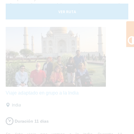
a fondo. En éste viaje podrás visitar los monumentos más
emblemáticos como el Big Ben o la Torre de Londres y
VER RUTA
adentrarte en la cultura local conociendo los barrios de
Covent Garden y Camden Town. Además no puedes dejar
de visitar los fantásticos museos que se encuentran en la
ciudad y destinar una tarde a disfrutar de un Afternoon Tea.
¡Londres te encantará! Así que escápate a la capital inglesa
y sólo preocúpate por disfrutar... ¡nosotros te lo
garantizamos!
Viaje adaptado en grupo a la India
India
Duración 11 dias