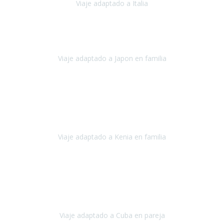
Viaje adaptado a Italia
Italia
Octubre 2023
Lo primero daros las gracias a Belén y a todo el equipo. Nos hemos
sentido totalmente respaldados por vosotros en todo momento.
Viaje adaptado a Japon en familia
Japón
Octubre 2023
El viaje
, el país, los paisajes, la gente,
todo genial
y precioso, nos
han cuidado en cada momento y detalle,
los hoteles
son
impresionantes,
Viaje adaptado a Kenia en familia
Kenia
Agosto 2023
La atención ha sido estupenda
durante todo el proceso, al
tratarse de un viaje privado para mi y mi mujer todos los traslados
los hicimos en coches,
al más mínimo problema
Viaje adaptado a Cuba en pareja