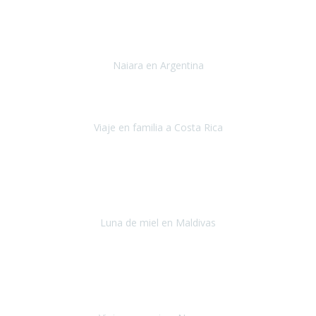
Toronto y Niágara
Julio 2022
Si tengo que describir mi viaje a Argentina en una palabra seria,
INCREIBLE.
Naiara en Argentina
Argentina
Junio 2022
"HA SIDO UN VIAJE ESPECTACULAR - UN VIAJE CON MAYUSCULAS"
Viaje en familia a Costa Rica
Costa Rica
Julio 2022
Después del accidente, ha sido muy complejo y difícil organizar
viajes.
Luna de miel en Maldivas
Maldivas
Agosto de 2022
El viaje fue sobre ruedas desde un principio, no pensé que
viajar en
avión en sillas de ruedas eléctricas
sería tan sencillo.