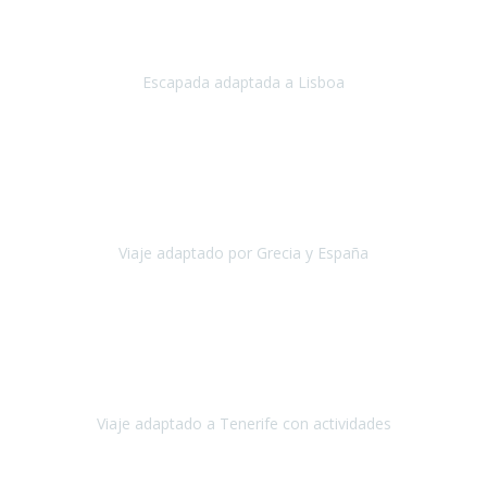
Acabo de regresar de
Lisboa
, una ciudad maravillosa con una gente
impresionante.
Escapada adaptada a Lisboa
Lisboa
Abril, 2024
Primero que nada, agradecerles de parte de Christian, Emilio y mi
persona por estar al pendiente en nuestro viaje, resolviendo
rápidamente los imprevistos que en una travesía como estas siemp
Viaje adaptado por Grecia y España
Grecia y España
Octubre, 2023
Destino: Tenerife sur, cerca de la playa de los cristianos. Hotel Sol y
Mar: un hotel totalmente adaptado, donde todo son comodidades.
¡Tiene todas las instalaciones adaptadas!
Viaje adaptado a Tenerife con actividades
Tenerife, España
Abril, 2024