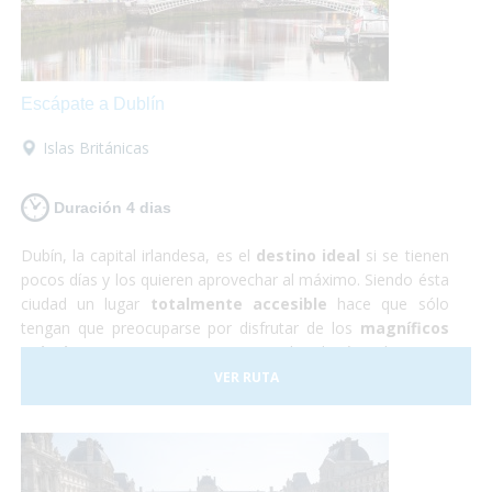
Escápate a Dublín
Islas Británicas
Duración 4 dias
Dubín, la capital irlandesa, es el
destino ideal
si se tienen
pocos días y los quieren aprovechar al máximo. Siendo ésta
ciudad un lugar
totalmente accesible
hace que sólo
tengan que preocuparse por disfrutar de los
magníficos
paisajes y monumentos
que te brinda éste hermoso
país. Durante éste viaje a Irlanda tendrás la oportunidad de
VER RUTA
conocer los imponentes
Acantilados de Moher
,
visitar
castillos de película
y... ¡descubrir los secretos que
esconde la famosa
cerveza Guiness
!