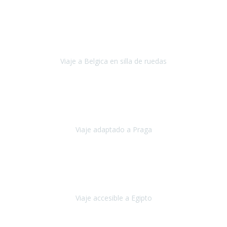
Alemania
Agosto, 2023
Lo primero, deciros que
voy en silla de ruedas
y era el primer
viaje que hacía con mi hermana.
Viaje a Belgica en silla de ruedas
Bélgica
Junio, 2023
Hemos confiado en Travel Xperience por tercera vez
y
esperamos hacerlo nuevamente el próximo verano.
Viaje adaptado a Praga
Praga
Mayo, 2023
Queremos agradecer a Travel Xperience la organización de este
viaje.
Viaje accesible a Egipto
Egipto
Marzo, 2023