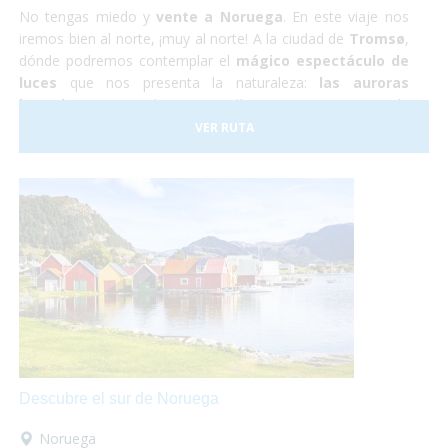
No tengas miedo y
vente a Noruega
. En este viaje nos
iremos bien al norte, ¡muy al norte! A la ciudad de
Tromsø
,
dónde podremos contemplar el
mágico espectáculo de
luces
que nos presenta la naturaleza:
las auroras
boreales.
Durante los cuatro días que estaremos en la
ciudad también podremos hacer una excursión a un
VER RUTA
campamento de renos Sami, conocer la ciudad y hacer un
tour panorámico para conocer los parajes naturales de la
zona.
Descubre el sur de Noruega
Noruega