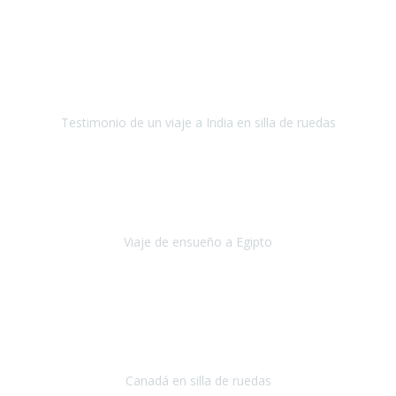
Fuerteventura
Septiembre 2022
La organización de mi viaje a la India fue excelente, los hoteles
estaban bien elegidos, el guía y el conductor cumplieron con su
cometido.
Testimonio de un viaje a India en silla de ruedas
India
Octubre 2022
Uno de los sueños de mi esposa y mío
, casi desde el día en que
nos conocimos
era poder visitar a Egipto
.
Viaje de ensueño a Egipto
Egipto
Octubre 2022
Ha sido una semana inolvidable en
Niagara y Toronto
(Canadá)
cumpliendo un sueño después de haberlo tenido que anular por el
COVID-19 en el año 2020.
Canadá en silla de ruedas