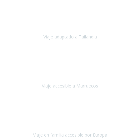
Cuba
Febrero 2023
Tailandia era uno de los viajes que desde siempre tenía en mente y
he vuelto encantado de la vida, he alucinado.
Viaje adaptado a Tailandia
Tailandia
Noviembre 2022
Nuestra experiencia ha sido inmejorable.
La atención que nos
brindaron Abdeljalil y Khadija en el Riad fue al más puro estilo
'padres', siempre cuidadosos, cari
Viaje accesible a Marruecos
Marruecos
Octubre 2022
Nuestra experiencia con Travel Xperience fue muy positiva
,
desde el inicio de los preparativos del viaje atendieron cada una de
nuestras inquietudes, solicitude
Viaje en familia accesible por Europa