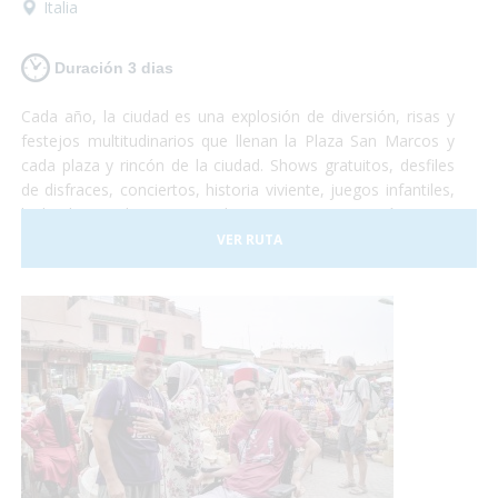
Italia
Duración 3 dias
Cada año, la ciudad es una explosión de diversión, risas y
festejos multitudinarios que llenan la Plaza San Marcos y
cada plaza y rincón de la ciudad. Shows gratuitos, desfiles
de disfraces, conciertos, historia viviente, juegos infantiles,
bailes hasta el amanecer, degustaciones gastronómicas e
infinidad de otras emociones sensoriales que no te dejarán
VER RUTA
indiferente. Paseos por los canales, un recorrido en
Góndola adaptada, lanchas-taxi adaptadas para que puedas
visitar cada rincón de la ciudad, te lo habías imaginado?
¡Esto es el Carnaval! Una increíble experiencia que todos
deberían probar! Vamos?