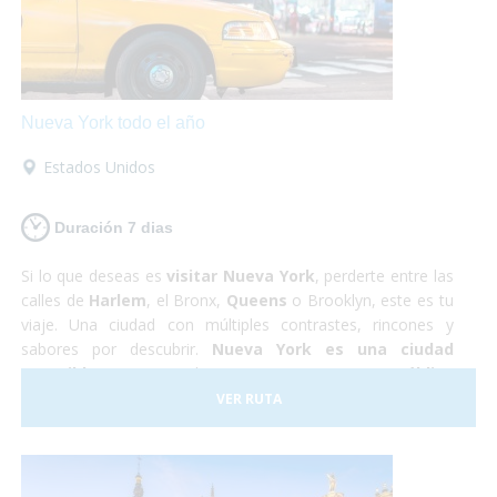
Nueva York todo el año
Estados Unidos
Duración 7 dias
Si lo que deseas es
visitar Nueva York
, perderte entre las
calles de
Harlem
, el Bronx,
Queens
o Brooklyn, este es tu
viaje. Una ciudad con múltiples contrastes, rincones y
sabores por descubrir.
Nueva York es una ciudad
accesible
, que se puede recorrer en
transporte público
totalmente adaptado
, podrás rodar con tu silla de
VER RUTA
ruedas sin problemas,
visitar la Estatua de la Libertad
,
el Puente de Brooklyn o
subirte a un bus adaptado para
conocer Washington
en un día. ¡Es una ciudad a la que
podrás viajar en cualquier época del año y seguro que no te