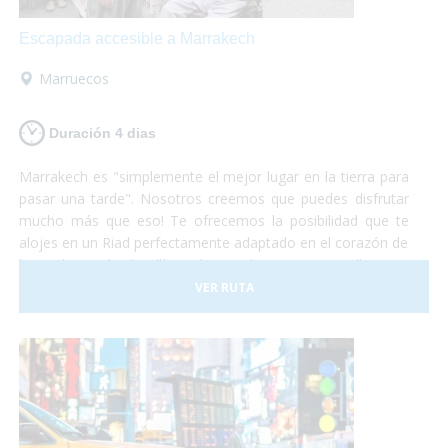
Escapada accesible a Marrakech
Marruecos
Duración 4 dias
Marrakech es "simplemente el mejor lugar en la tierra para
pasar una tarde". Nosotros creemos que puedes disfrutar
mucho más que eso! Te ofrecemos la posibilidad que te
alojes en un Riad perfectamente adaptado en el corazón de
la Medina y desde allí puedas perderte por sus callejones.
Desde allí, podrás visitar Essaouira, la "Perla del Atlántico",
VER RUTA
y si tienes suerte hasta podrás participar en alguna de las
subastas de langosta y comértela allí mismo! Si te decides,
nosotros nos encargamos de todo, tú solo de disfrutar!