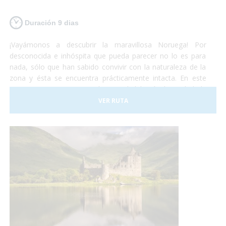
Duración 9 dias
¡Vayámonos a descubrir la maravillosa Noruega! Por
desconocida e inhóspita que pueda parecer no lo es para
nada, sólo que han sabido convivir con la naturaleza de la
zona y ésta se encuentra prácticamente intacta. En este
viaje comenzaremos por la capital del país, la ciudad de
Oslo. Al terminar de conocer la capital nos iremos en tren
VER RUTA
hacia Bergen. Éste recorrido es uno de los más hermosos
que te puedas encontrar. A Flåm también iremos un tren
con unas vistas privilegiadas también. ¡Te sorprenderá!