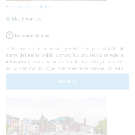
Escocia al completo
Islas Británicas
Duración 10 dias
¡A Escocia no te la puedes perder! Éste país situado
al
norte del Reino Unido
siempre fue una
tierra salvaje e
inhóspita
y ahora, aunque se ha desarrollado y es un país
del primer mundo sigue manteniéndose salvaje. En éste
viaje nos adentraremos en la autentica Escocia y no nos
perderemos nada de nada. ¡Así que vámonos ya! ¡No te lo
VER RUTA
pienses más, te aseguramos que te encantará!
Sólo
preocúpate por disfrutar
, nosotros nos encargamos del
resto.