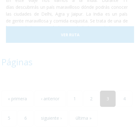
En éste viaje nos vamos a la India. Durante 11
días descubrirás un país maravilloso dónde podrás conocer
las ciudades de Delhi, Agra y Jaipur. La India es un país
de gente maravillosa y comida exquisita. Se trata de una de
las sociedades con más historia de la humanidad y no te
perderás ni un detalle. No temas conocer un destino que se
VER RUTA
saldrá por completo de lo que conocías y aventúrate a
descubrir un maravilloso país que te enamorará. La salida
está prevista para finales de abril de éste año y esperamos
Páginas
que nos acompañes. ¡Te encantará!
« primera
‹ anterior
1
2
3
4
5
6
siguiente ›
última »