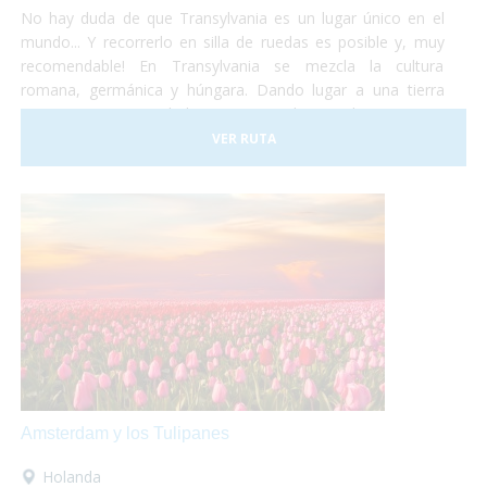
No hay duda de que Transylvania es un lugar único en el
mundo... Y recorrerlo en silla de ruedas es posible y, muy
recomendable! En Transylvania se mezcla la cultura
romana, germánica y húngara. Dando lugar a una tierra
compuesta por ciudades muy variadas, tradiciones muy
diferentes, artes y estilos de vida muy diversos. No lo dudes
VER RUTA
más y haz las maletas para ir a conocer Rumania... ¡Te
encantará!
Amsterdam y los Tulipanes
Holanda