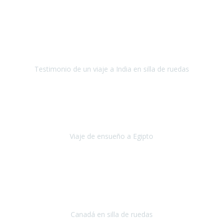
Fuerteventura
Septiembre 2022
La organización de mi viaje a la India fue excelente, los hoteles
estaban bien elegidos, el guía y el conductor cumplieron con su
cometido.
Testimonio de un viaje a India en silla de ruedas
India
Octubre 2022
Uno de los sueños de mi esposa y mío
, casi desde el día en que
nos conocimos
era poder visitar a Egipto
.
Viaje de ensueño a Egipto
Egipto
Octubre 2022
Ha sido una semana inolvidable en
Niagara y Toronto
(Canadá)
cumpliendo un sueño después de haberlo tenido que anular por el
COVID-19 en el año 2020.
Canadá en silla de ruedas