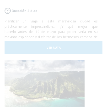
Duración 4 dias
Planificar un viaje a esta maravillosa ciudad es
prácticamente imprescindible... ¿Y qué mejor que
hacerlo antes del 19 de mayo para poder verla en su
máximo esplendor y disfrutar de los hermosos campos de
tulipanes que la rodean? Viajar a la ciudad holandesa
de Ámsterdam es posible para todo el mundo. Se trata de
VER RUTA
una ciudad totalmente adaptada para personas con
movilidad reducida o usuarios en silla de ruedas. No lo
dudes más y, ¡Planifica tu viaje a Ámsterdam!¡Antes de que
se sequen los tulipanes!