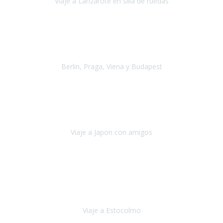
Viaje a Lanzarote en silla de ruedas
Lanzarote
Julio 2021
Por primera vez decidimos hacer un viaje que incluyera
varios paises
, algo que nos preocupaba mucho por coger varios
transportes, diferentes hoteles, alquiler
Berlin, Praga, Viena y Budapest
Alemania, Chequia, Austria y Budapest
Agosto 2019
Padezco de una enfermedad degenerativa
y, a día de hoy,
camino con ayuda de un bastón y teniendo cada vez más
dificultades con las barreras arquitectónicas y
Viaje a Japon con amigos
Japón
Julio 2019
El viatge a Estocolm amb l’organització de Travel Xperience
ha estat un èxit total.
Des de els consells per poder portar les
bateries de liti a l’avió,
sort del que ens ha
Viaje a Estocolmo
Estocolmo