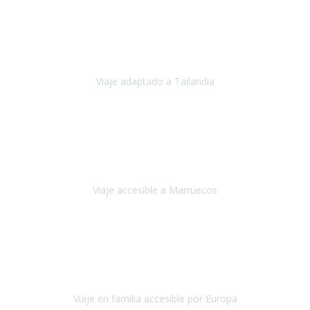
Cuba
Febrero 2023
Tailandia era uno de los viajes que desde siempre tenía en mente y
he vuelto encantado de la vida, he alucinado.
Viaje adaptado a Tailandia
Tailandia
Noviembre 2022
Nuestra experiencia ha sido inmejorable.
La atención que nos
brindaron Abdeljalil y Khadija en el Riad fue al más puro estilo
'padres', siempre cuidadosos, cari
Viaje accesible a Marruecos
Marruecos
Octubre 2022
Nuestra experiencia con Travel Xperience fue muy positiva
,
desde el inicio de los preparativos del viaje atendieron cada una de
nuestras inquietudes, solicitude
Viaje en familia accesible por Europa