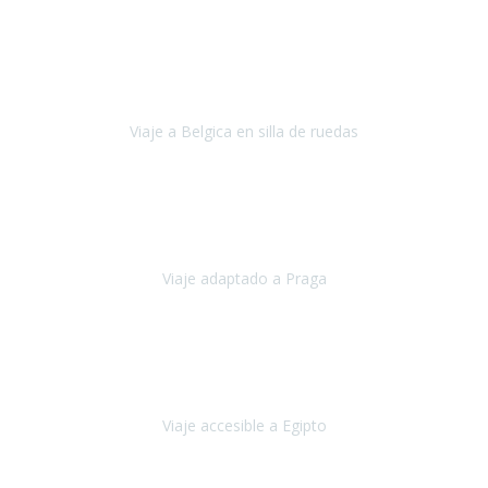
Alemania
Agosto, 2023
Lo primero, deciros que
voy en silla de ruedas
y era el primer
viaje que hacía con mi hermana.
Viaje a Belgica en silla de ruedas
Bélgica
Junio, 2023
Hemos confiado en Travel Xperience por tercera vez
y
esperamos hacerlo nuevamente el próximo verano.
Viaje adaptado a Praga
Praga
Mayo, 2023
Queremos agradecer a Travel Xperience la organización de este
viaje.
Viaje accesible a Egipto
Egipto
Marzo, 2023