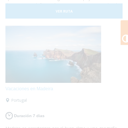
de Europa y disfrutar de un gran patrimonio cultural
perfectamente conservado. Malta consta con tres islas
VER RUTA
principales llamadas Malta, Gozo y Comino. No lo dudes
más y, ¡Viaja a Malta!¡Te encantará!
Vacaciones en Madeira
Portugal
Duración 7 dias