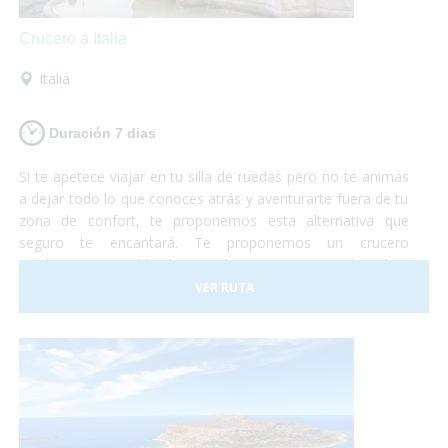
Crucero a Italia
Italia
Duración 7 dias
Si te apetece viajar en tu silla de ruedas pero no te animas
a dejar todo lo que conoces atrás y aventurarte fuera de tu
zona de confort, te proponemos esta alternativa que
seguro te encantará. Te proponemos un crucero
totalmente accesible de Barcelona a Roma en el cual te
embarcarás con tu propio vehículo para luego poder
VER RUTA
conocer roma y los alrededores según te apetezca.