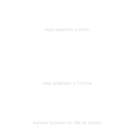
Nuestro viaje familiar a Berlín
organizado por Travel Xperience
ha sido fantástico
, desde el inicio con los preparativos y luego allí
en destino con los traslados
Viaje adaptado a Berlín
Berlín
Diciembre 2023
Este viaje a Tromsø nos ha permitido llegar a sitios y hacer
actividades que no habríamos podido imaginar: ver las auroras
boreales en un cielo estrellado a casi -12ºC, contemplar las ballenas
en
Viaje adaptado a Tromsø
Tromsø, Noruega
Noviembre 2023
Hola equipo!
Pues la vuelta a la realidad es dura, sobretodo después de unas
vacaciones de ensueño.
Auroras boreales en silla de ruedas
Tromso, Noruega