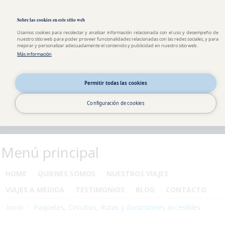
Pasar al contenido principal
Toggle high contrast
Sobre las cookies en este sitio web
Usamos cookies para recolectar y analizar información relacionada con el uso y desempeño de
nuestro sitio web para poder proveer funcionalidades relacionadas con las redes sociales, y para
mejorar y personalizar adecuadamente el contenido y publicidad en nuestro sitio web.
Más información
Permitir todas las cookies
Configuración de cookies
Menú principal
HOME
QUIENES SOMOS
NUESTROS VIAJES
VIAJES A MEDIDA
TESTIMONIOS
BLOG
CONTACTO
Inicio
Paquetes, Circuitos, Rutas y Excursiones accesibles