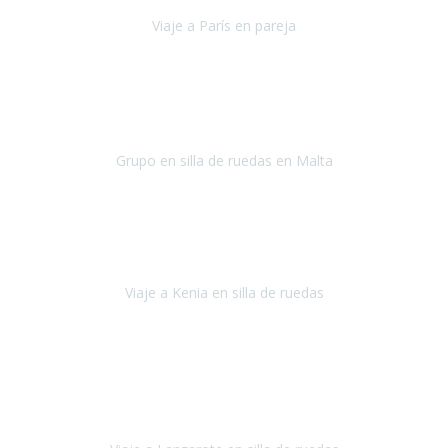
Viaje a París en pareja
París
septiembre de 2021
Acabo de llegar de Malta y el grupo de wasap no deja de sonar, con
fotos o con comentarios sobre como lo hemos pasado.
Grupo en silla de ruedas en Malta
Malta
Agosto 2021
Somos una familia con dos niños pequeños y yo tengo una
enfermedad degenerativa que ya no permite caminar, sin embargo
a todos nos encanta viajar.
Viaje a Kenia en silla de ruedas
Kenia
Junio 2021
Si tienes movilidad reducida o eres usuario/a de silla de ruedas o
sillamóvil y te da miedo viajar porque no sabes con las barreras que
te vas a encontrar, ponte en contacto con