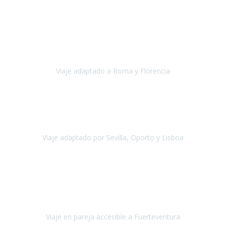
Europa
Septiembre 2022
Agradecer una vez más a Travel-Xperience
por su trabajo y
profesionalidad. Organización diez, tanto en aeropuertos, estación
de tren, asistencias, hoteles y material.
Viaje adaptado a Roma y Florencia
Roma y Florencia
Octubre 2022
Viajamos desde México. Tuvimos una muy buena experiencia y les
agradezco vuestro apoyo. Lo pasamos super. Las guías
maravillosas ambas, el Portus Cale, súper en todos sentidos.
Viaje adaptado por Sevilla, Oporto y Lisboa
Andalucía y Portugal
Octubre 2022
Hola Belén buenos días! Ya volvimos ayer y hemos descansado un
poco, quería agradecerte el trabajo que hiciste ya que el viaje ha
salido de 10.
Viaje en pareja accesible a Fuerteventura