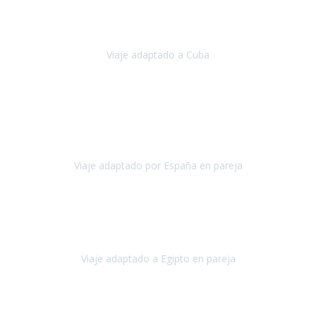
Hemos vivido un viaje que pensábamos que nunca podríamos llevar
a cabo.
Viaje adaptado a Cuba
Cuba
Abril, 2023
Estimada Julieta, antes que nada, quiero felicitarte y agradecerte por
la excelente planificación, coordinación y disposición
para que
nuestro viaje a España haya sido una experiencia inol
Viaje adaptado por España en pareja
España
Octubre, 2023
El viaje a Egipto ha sido precioso. Tenía ganas de hacer este viaje
pero me daba un poco miedo porque me habían dicho que el pais
no estaba nada adaptado.
Viaje adaptado a Egipto en pareja
Egipto
Mayo, 2023
Es la segunda vez que viajo con Travel Xperience y habrá más.