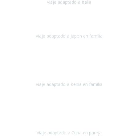
Viaje adaptado a Italia
Italia
Octubre 2023
Lo primero daros las gracias a Belén y a todo el equipo. Nos hemos
sentido totalmente respaldados por vosotros en todo momento.
Viaje adaptado a Japon en familia
Japón
Octubre 2023
El viaje
, el país, los paisajes, la gente,
todo genial
y precioso, nos
han cuidado en cada momento y detalle,
los hoteles
son
impresionantes,
Viaje adaptado a Kenia en familia
Kenia
Agosto 2023
La atención ha sido estupenda
durante todo el proceso, al
tratarse de un viaje privado para mi y mi mujer todos los traslados
los hicimos en coches,
al más mínimo problema
Viaje adaptado a Cuba en pareja