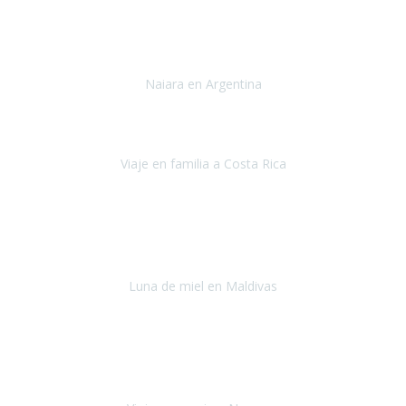
Toronto y Niágara
Julio 2022
Si tengo que describir mi viaje a Argentina en una palabra seria,
INCREIBLE.
Naiara en Argentina
Argentina
Junio 2022
"HA SIDO UN VIAJE ESPECTACULAR - UN VIAJE CON MAYUSCULAS"
Viaje en familia a Costa Rica
Costa Rica
Julio 2022
Después del accidente, ha sido muy complejo y difícil organizar
viajes.
Luna de miel en Maldivas
Maldivas
Agosto de 2022
El viaje fue sobre ruedas desde un principio, no pensé que
viajar en
avión en sillas de ruedas eléctricas
sería tan sencillo.