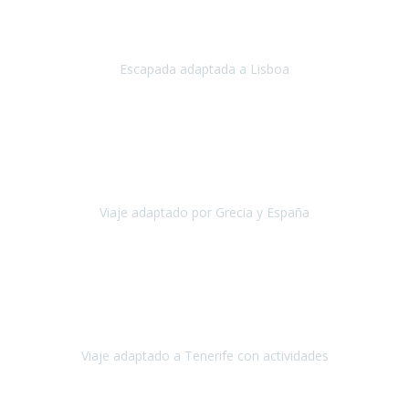
Acabo de regresar de
Lisboa
, una ciudad maravillosa con una gente
impresionante.
Escapada adaptada a Lisboa
Lisboa
Abril, 2024
Primero que nada, agradecerles de parte de Christian, Emilio y mi
persona por estar al pendiente en nuestro viaje, resolviendo
rápidamente los imprevistos que en una travesía como estas siemp
Viaje adaptado por Grecia y España
Grecia y España
Octubre, 2023
Destino: Tenerife sur, cerca de la playa de los cristianos. Hotel Sol y
Mar: un hotel totalmente adaptado, donde todo son comodidades.
¡Tiene todas las instalaciones adaptadas!
Viaje adaptado a Tenerife con actividades
Tenerife, España
Abril, 2024