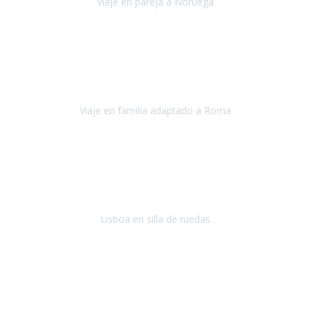
Viaje en pareja a Noruega
Noruega
Agosto 2022
Sinceramente disfrutar con la familia y la tranquilidad que nos dáis
en Travel Xperience es lo mejor del viaje. Sin problemas y con la
confianza plena en que todo iba a salir bien.
Viaje en familia adaptado a Roma
Roma y Pompeya
Julio 2022
En general: súper súper súper bien!
Habitación bien adaptada
,
gente muy amable y dispuesta, guias y tours muy adecuados.... y
todo muy bien organizado! Así da gusto..!
Lisboa en silla de ruedas
Lisboa
agosto de 2022
Era mi primer viaje en avión, elegí como destino la ciudad de la luz,
París. Y no me defraudó. Fue una semana increíble, desde la ida, en
Sevilla, hasta la vuelta.