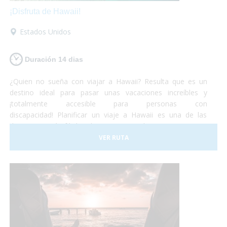
¡Disfruta de Hawaii!
Estados Unidos
Duración 14 dias
¿Quien no sueña con viajar a Hawaii? Resulta que es un
destino ideal para pasar unas vacaciones increíbles y
¡totalmente accesible para personas con
discapacidad! Planificar un viaje a Hawaii es una de las
decisiones más fáciles de tomar... Simplemente porque es
un lugar increíble que permite cualquier tipo de
VER RUTA
experiencia. Todo esto, de la mano de una cultura antigua
muy simpática y hospitalaria, que harán de tus vacaciones
¡una experiencia única e inolvidable!