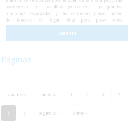
Madeira se caracterizan por el buen clima y una geografía
asombrosa. Los pueblitos pintorescos, las grandes
montañas escarpadas y las hermosas playas hacen
de Madeira un lugar ideal para pasar unas
vacaciones, increíbles y totalmente accesibles para
personas con discapacidad o usuarios de silla de ruedas. En
VER RUTA
2017 la ciudad de Funchal recibió el premio a la Ciudad
Accesible. Así que no lo dudes más y, ¡Vete a Madeira!¡Te
encantará!
Páginas
« primera
‹ anterior
1
2
3
4
5
6
siguiente ›
última »