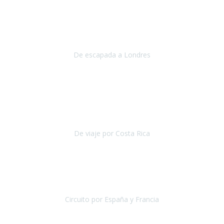
Julio 2019
Queremos daros las gracias por el viaje que nos habeis organizado.
Ha salido todo muy bien y hemos disfrutado mucho.
De escapada a Londres
Londres
Agosto 2019
Gracias a Travel Xperience por hacer de Costa Rica un
estupendo destino accesible
para las personas con movilidad
reducida.
De viaje por Costa Rica
Costa Rica
Julio 2019
Pasamos unos días inolvidables
, se cuidaron todos los detalles
desde los hoteles con ubicaciones estratégicas cercanos a los
lugares más emblemáticos de cada
Circuito por España y Francia
España y Francia
Septiembre 2019