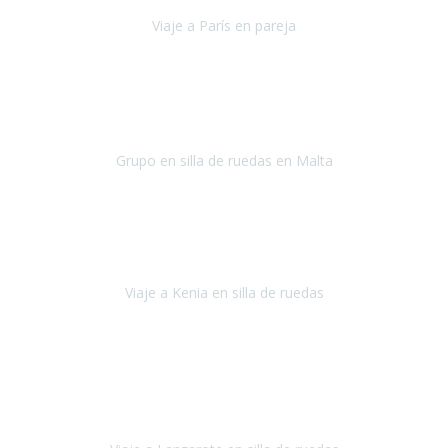
Viaje a París en pareja
París
septiembre de 2021
Acabo de llegar de Malta y el grupo de wasap no deja de sonar, con
fotos o con comentarios sobre como lo hemos pasado.
Grupo en silla de ruedas en Malta
Malta
Agosto 2021
Somos una familia con dos niños pequeños y yo tengo una
enfermedad degenerativa que ya no permite caminar, sin embargo
a todos nos encanta viajar.
Viaje a Kenia en silla de ruedas
Kenia
Junio 2021
Si tienes movilidad reducida o eres usuario/a de silla de ruedas o
sillamóvil y te da miedo viajar porque no sabes con las barreras que
te vas a encontrar, ponte en contacto con