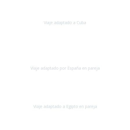
Hemos vivido un viaje que pensábamos que nunca podríamos llevar
a cabo.
Viaje adaptado a Cuba
Cuba
Abril, 2023
Estimada Julieta, antes que nada, quiero felicitarte y agradecerte por
la excelente planificación, coordinación y disposición
para que
nuestro viaje a España haya sido una experiencia inol
Viaje adaptado por España en pareja
España
Octubre, 2023
El viaje a Egipto ha sido precioso. Tenía ganas de hacer este viaje
pero me daba un poco miedo porque me habían dicho que el pais
no estaba nada adaptado.
Viaje adaptado a Egipto en pareja
Egipto
Mayo, 2023
Es la segunda vez que viajo con Travel Xperience y habrá más.