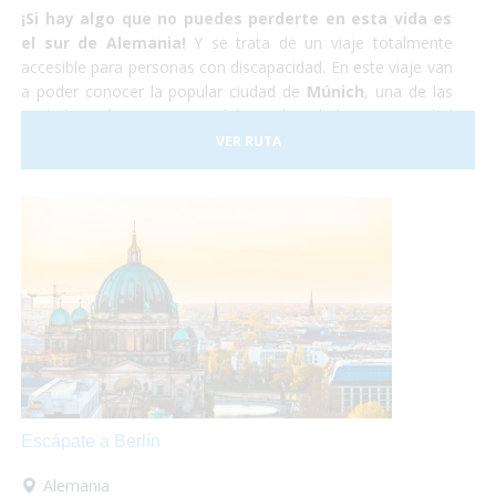
¡Si hay algo que no puedes perderte en esta vida es
el sur de Alemania!
Y se trata de un viaje totalmente
accesible para personas con discapacidad. En este viaje van
a poder conocer la popular ciudad de
Múnich
, una de las
ciudades más importantes del mundo, y la hermosa ciudad
medieval de
Núremberg
. No lo dudes más y atrévete
VER RUTA
a
viajar en tu silla de ruedas
por el sur de Alemania.
Nosotros nos encargaremos de todo y tu,
¡Sólo deberás
disfrutar!
Escápate a Berlín
Alemania