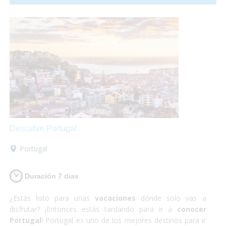
relativamente pequeño para la cantidad de gente que lo
habita y no es para nada caótico en comparación a las
otras grandes ciudades del mundo. ¡Sí que si lo que buscas
es
algo totalmente diferente
pero
enriquecedor
tu
destino es Japón! Además nosotros nos encargamos
de
satisfacer todas tus necesidades
y proporcionarte
el material y la información que requieras para hacer
que
estas vacaciones sean las mejores
que puedas
tener! Así que escápate a conocer Japón y,
¡Sólo disfruta!
Descubre Portugal
Portugal
Duración 7 dias
¿Estás listo para unas
vacaciones
dónde solo vas a
disfrutar? ¡Entonces estás tardando para ir a
conocer
Portugal
! Portugal es uno de los mejores destinos para ir