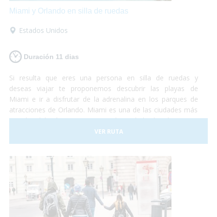
Miami y Orlando en silla de ruedas
Estados Unidos
Duración 11 dias
Si resulta que eres una persona en silla de ruedas y
deseas viajar te proponemos descubrir las playas de
Miami e ir a disfrutar de la adrenalina en los parques de
atracciones de Orlando. Miami es una de las ciudades más
grandes del país y con una gran diversidad cultural. Se trata
de un lugar de gran influencia caribeña y hermosas
VER RUTA
playas mezclado con grandes edificios y gran lujo. En este
viaje te proponemos destinar unos días a descubrir la
ciudad y sus lugares característicos como la Pequeña
Habana, el Downtown, Bahía Vizcaína y al mismo tiempo
conocer las reservas naturales con muchas especies en
peligro de extinción. La segunda parte del viaje se
desarrolla en la ciudad de Orlando. ¡No lo dudes más y vete
de vacaciones a Miami y Orlando! Será una experiencia