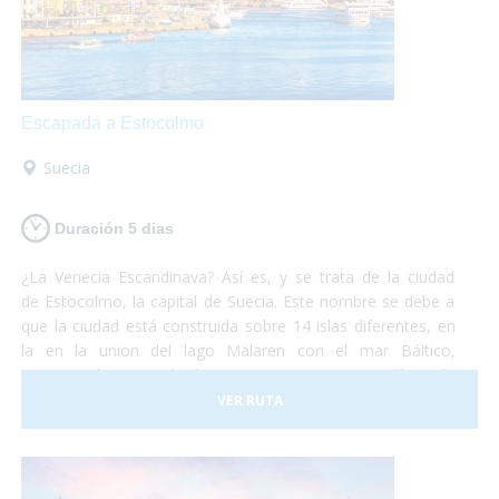
Escapada a Estocolmo
Suecia
Duración 5 dias
¿La Venecia Escandinava? Así es, y se trata de la ciudad
de Estocolmo, la capital de Suecia. Este nombre se debe a
que la ciudad está construida sobre 14 islas diferentes, en
la en la union del lago Mälaren con el mar Báltico,
comunicadas por más de cincuenta puentes. No sólo es la
capital de Suecia sino que se la puede considerar como una
VER RUTA
de las capitales del mundo, líder en muchos de los campos
que existen. Es una ciudad que funciona a la perfección
y dan ganas de quedarse. No debes pensártelo dos veces
y, ¡Vete ya a conocer la fantástica ciudad de Estocolmo!¡No