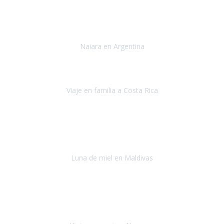
Toronto y Niágara
Julio 2022
Si tengo que describir mi viaje a Argentina en una palabra seria,
INCREIBLE.
Naiara en Argentina
Argentina
Junio 2022
"HA SIDO UN VIAJE ESPECTACULAR - UN VIAJE CON MAYUSCULAS"
Viaje en familia a Costa Rica
Costa Rica
Julio 2022
Después del accidente, ha sido muy complejo y difícil organizar
viajes.
Luna de miel en Maldivas
Maldivas
Agosto de 2022
El viaje fue sobre ruedas desde un principio, no pensé que
viajar en
avión en sillas de ruedas eléctricas
sería tan sencillo.