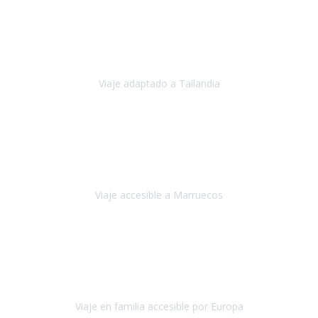
Cuba
Febrero 2023
Tailandia era uno de los viajes que desde siempre tenía en mente y
he vuelto encantado de la vida, he alucinado.
Viaje adaptado a Tailandia
Tailandia
Noviembre 2022
Nuestra experiencia ha sido inmejorable.
La atención que nos
brindaron Abdeljalil y Khadija en el Riad fue al más puro estilo
'padres', siempre cuidadosos, cari
Viaje accesible a Marruecos
Marruecos
Octubre 2022
Nuestra experiencia con Travel Xperience fue muy positiva
,
desde el inicio de los preparativos del viaje atendieron cada una de
nuestras inquietudes, solicitude
Viaje en familia accesible por Europa