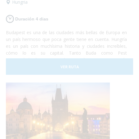
Hungria
Duración 4 dias
Budapest es una de las ciudades más bellas de Europa en
un país hermoso que poca gente tiene en cuenta. Hungría
es un país con muchísima historia y ciudades increíbles,
cómo lo es su capital. Tanto Buda como Pest
eran ciudades hermosas y ahora que lucen como una sola
son la combinación más bella que puedas imaginar. Así que
VER RUTA
si tienes unos días no te lo pienses más y vete a conocer
Budapest. Nosotros nos encargaremos de satisfacer todas
tus necesidades y tu... ¡deberás encargarte de disfrutar!