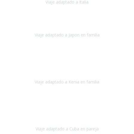
Viaje adaptado a Italia
Italia
Octubre 2023
Lo primero daros las gracias a Belén y a todo el equipo. Nos hemos
sentido totalmente respaldados por vosotros en todo momento.
Viaje adaptado a Japon en familia
Japón
Octubre 2023
El viaje
, el país, los paisajes, la gente,
todo genial
y precioso, nos
han cuidado en cada momento y detalle,
los hoteles
son
impresionantes,
Viaje adaptado a Kenia en familia
Kenia
Agosto 2023
La atención ha sido estupenda
durante todo el proceso, al
tratarse de un viaje privado para mi y mi mujer todos los traslados
los hicimos en coches,
al más mínimo problema
Viaje adaptado a Cuba en pareja