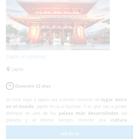
te defraudará! Y no debes preocuparte por nada, ¡Sólo de
disfrutar!
Japón al completo
Japón
Duración 12 dias
En este viaje a Japón vas a poder conocer un
lugar único
en el mundo
. Japón te va a fascinar. Y es que vas a poder
disfrutar de uno de los
países más desarrollados
del
planeta y al mismo tiempo conocer una
cultura
milenaria
que todavía hoy persiste en sus habitantes. En
Japón todo funciona a la perfección, se trata de un país
VER RUTA