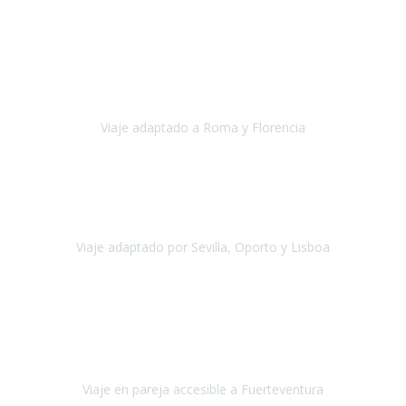
Europa
Septiembre 2022
Agradecer una vez más a Travel-Xperience
por su trabajo y
profesionalidad. Organización diez, tanto en aeropuertos, estación
de tren, asistencias, hoteles y material.
Viaje adaptado a Roma y Florencia
Roma y Florencia
Octubre 2022
Viajamos desde México. Tuvimos una muy buena experiencia y les
agradezco vuestro apoyo. Lo pasamos super. Las guías
maravillosas ambas, el Portus Cale, súper en todos sentidos.
Viaje adaptado por Sevilla, Oporto y Lisboa
Andalucía y Portugal
Octubre 2022
Hola Belén buenos días! Ya volvimos ayer y hemos descansado un
poco, quería agradecerte el trabajo que hiciste ya que el viaje ha
salido de 10.
Viaje en pareja accesible a Fuerteventura