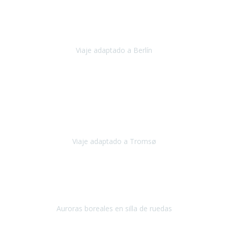
Nuestro viaje familiar a Berlín
organizado por Travel Xperience
ha sido fantástico
, desde el inicio con los preparativos y luego allí
en destino con los traslados
Viaje adaptado a Berlín
Berlín
Diciembre 2023
Este viaje a Tromsø nos ha permitido llegar a sitios y hacer
actividades que no habríamos podido imaginar: ver las auroras
boreales en un cielo estrellado a casi -12ºC, contemplar las ballenas
en
Viaje adaptado a Tromsø
Tromsø, Noruega
Noviembre 2023
Hola equipo!
Pues la vuelta a la realidad es dura, sobretodo después de unas
vacaciones de ensueño.
Auroras boreales en silla de ruedas
Tromso, Noruega