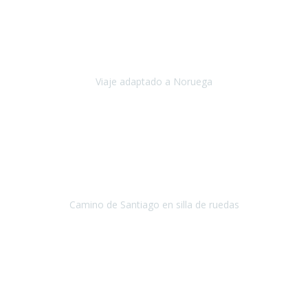
Noviembre 2023
Nuestro viaje familiar a Noruega, organizado por Travel Xperience,
ha sido un un éxito. Todo ha estado organizado
cronométricamente, desde traslados y hoteles a los viajes en barco.
Viaje adaptado a Noruega
Noruega
Agosto 2023
A través de este medio quería dejar mi comentario sobre la
excelente logística que diseñó Travel Xperience para que mi hijo
Conrado lograra el gran objetivo de recorrer el Camino de Santiago
de Co
Camino de Santiago en silla de ruedas
Camino de Santiago
Julio 2023
Para mí fue un servicio muy acorde a mis necesidades además,
ustedes siempre estuvieron muy atentos a cualquier consulta que
necesitáramos.