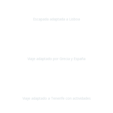
Acabo de regresar de
Lisboa
, una ciudad maravillosa con una gente
impresionante.
Escapada adaptada a Lisboa
Lisboa
Abril, 2024
Primero que nada, agradecerles de parte de Christian, Emilio y mi
persona por estar al pendiente en nuestro viaje, resolviendo
rápidamente los imprevistos que en una travesía como estas siemp
Viaje adaptado por Grecia y España
Grecia y España
Octubre, 2023
Destino: Tenerife sur, cerca de la playa de los cristianos. Hotel Sol y
Mar: un hotel totalmente adaptado, donde todo son comodidades.
¡Tiene todas las instalaciones adaptadas!
Viaje adaptado a Tenerife con actividades
Tenerife, España
Abril, 2024