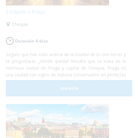
Escápate a Praga
Chequia
Duración 4 dias
Seguro que has oído acerca de la
Ciudad de la cien torres
y
te preguntarás ¿dónde queda? Resulta que se trata de la
hermosa ciudad de Praga y capital de Chequia. Praga es
una ciudad con siglos de historia conservados en perfectas
condiciones. Debido a esto, la Ciudad Vieja de Praga está
considerada Patrimonio de la Humanidad por la UNESCO.
VER RUTA
De Praga solamente te irás maravillado. Te aseguramos
que después de recorrer todas las callecitas del centro,
visitar el castillo y comer en el subsuelo del ayuntamiento
con una rica cerveza tradicional estarás sin palabras. Así
que escápate a conocer Praga, en el corazón de Europa
¡Sólo disfruta!