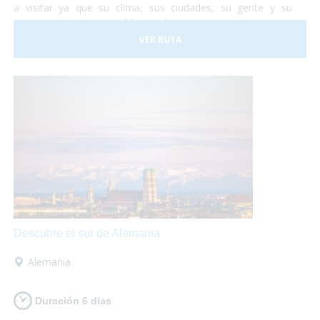
a visitar ya que su clima, sus ciudades, su gente y su
gastronomía son increíbles. Así que te proponemos una
viaje para que lo puedas descubrir en su totalidad sobre
VER RUTA
tu
silla de ruedas
sin problema alguno. ¡No lo dudes más
y vete a conocer Portugal! Nosotros nos encargamos de
organizar todo...
¡Tu sólo deberás disfrutar al máximo!
Descubre el sur de Alemania
Alemania
Duración 6 dias