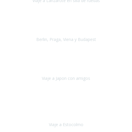
Viaje a Lanzarote en silla de ruedas
Lanzarote
Julio 2021
Por primera vez decidimos hacer un viaje que incluyera
varios paises
, algo que nos preocupaba mucho por coger varios
transportes, diferentes hoteles, alquiler
Berlin, Praga, Viena y Budapest
Alemania, Chequia, Austria y Budapest
Agosto 2019
Padezco de una enfermedad degenerativa
y, a día de hoy,
camino con ayuda de un bastón y teniendo cada vez más
dificultades con las barreras arquitectónicas y
Viaje a Japon con amigos
Japón
Julio 2019
El viatge a Estocolm amb l’organització de Travel Xperience
ha estat un èxit total.
Des de els consells per poder portar les
bateries de liti a l’avió,
sort del que ens ha
Viaje a Estocolmo
Estocolmo