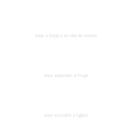
Alemania
Agosto, 2023
Lo primero, deciros que
voy en silla de ruedas
y era el primer
viaje que hacía con mi hermana.
Viaje a Belgica en silla de ruedas
Bélgica
Junio, 2023
Hemos confiado en Travel Xperience por tercera vez
y
esperamos hacerlo nuevamente el próximo verano.
Viaje adaptado a Praga
Praga
Mayo, 2023
Queremos agradecer a Travel Xperience la organización de este
viaje.
Viaje accesible a Egipto
Egipto
Marzo, 2023