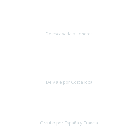
Julio 2019
Queremos daros las gracias por el viaje que nos habeis organizado.
Ha salido todo muy bien y hemos disfrutado mucho.
De escapada a Londres
Londres
Agosto 2019
Gracias a Travel Xperience por hacer de Costa Rica un
estupendo destino accesible
para las personas con movilidad
reducida.
De viaje por Costa Rica
Costa Rica
Julio 2019
Pasamos unos días inolvidables
, se cuidaron todos los detalles
desde los hoteles con ubicaciones estratégicas cercanos a los
lugares más emblemáticos de cada
Circuito por España y Francia
España y Francia
Septiembre 2019