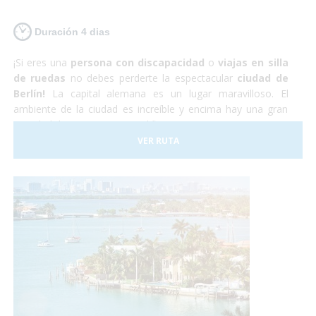
Duración 4 dias
¡Si eres una
persona con discapacidad
o
viajas en silla
de ruedas
no debes perderte la espectacular
ciudad de
Berlín!
La capital alemana es un lugar maravilloso. El
ambiente de la ciudad es increíble y encima hay una gran
cantidad de monumentos, edificios y museos por visitar. La
capital alemana es totalmente
accesible para personas
VER RUTA
con discapacidad
aunque hay que tener en cuenta que
algunas de las calles y plazas se encuentran adoquinadas y
pueden dificultar el paso a sillas de ruedas manuales. Sin
embargo nosotros nos encargaremos de todo, y tu sólo de
disfrutar.