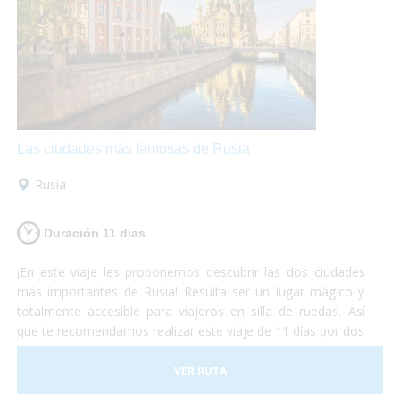
hoteles, transportes y todo tipo de
actividades
accesibles.
¡No lo duden más y atrévanse a
descubrir el continente europeo!
Unas vacaciones
diferentes
que las disfrutarán al máximo mientras se
maravillan con la belleza de estos lugares y conocen
culturas totalmente diferentes aunque se encuentren a
pocos cientos de kilómetros entre ellas.
¡Europa les
encantará!
Las ciudades más famosas de Rusia
Rusia
Duración 11 dias
¡En este viaje les proponemos descubrir las dos ciudades
más importantes de Rusia! Resulta ser un lugar mágico y
totalmente accesible para viajeros en silla de ruedas. Así
que te recomendamos realizar este viaje de 11 días por dos
ciudades realmente hermosas. No lo dudes más y vete a
conocer las principales ciudades rusas, ¡dejamos el resto
VER RUTA
para otra aventura!¡Sólo preocúpate por disfrutar al