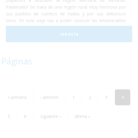
¡Vayamos a descubrir la región alemana de Renania-
Palatinado! Se trata de una región rural muy hermosa por
sus pueblos de cuentos de hadas y por sus deliciosos
vinos. En este viaje vas a poder conocer las innumerables
actividades que se pueden realizar en Renania ya sean
catas de vinos, paseos en tren o la visita de algún museo...
VER RUTA
todos ellos accesibles para personas con discapacidad. ¡No
lo dudes más y escápate conocer el sur-oeste alemán!
Páginas
« primera
‹ anterior
1
2
3
4
5
6
siguiente ›
última »