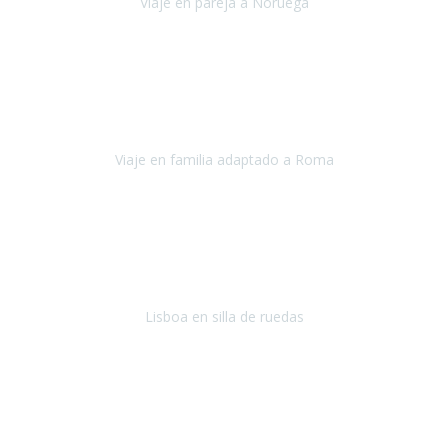
Viaje en pareja a Noruega
Noruega
Agosto 2022
Sinceramente disfrutar con la familia y la tranquilidad que nos dáis
en Travel Xperience es lo mejor del viaje. Sin problemas y con la
confianza plena en que todo iba a salir bien.
Viaje en familia adaptado a Roma
Roma y Pompeya
Julio 2022
En general: súper súper súper bien!
Habitación bien adaptada
,
gente muy amable y dispuesta, guias y tours muy adecuados.... y
todo muy bien organizado! Así da gusto..!
Lisboa en silla de ruedas
Lisboa
agosto de 2022
Era mi primer viaje en avión, elegí como destino la ciudad de la luz,
París. Y no me defraudó. Fue una semana increíble, desde la ida, en
Sevilla, hasta la vuelta.