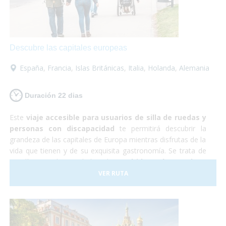
increíble en la que no tendrás que preocuparte por
nada... ¡Sólo en disfrutar!
Descubre las capitales europeas
España
,
Francia
,
Islas Británicas
,
Italia
,
Holanda
,
Alemania
Duración 22 dias
Este
viaje accesible para usuarios de silla de ruedas y
personas con discapacidad
te permitirá descubrir la
grandeza de las capitales de Europa mientras disfrutas de la
vida que tienen y de su exquisita gastronomía. Se trata de
22 días por las ciudades de
Madrid, París, Londres,
Ámsterdam, Berlín, Praga, Budapest y Roma
. Son
VER RUTA
todas muy diferentes entre sí y cada una es más hermosa
que la otra. Realmente serán unas
vacaciones de
ensueño.
Resulta que Europa es un
destino ideal para
personas con movilidad reducida
ya que contamos con