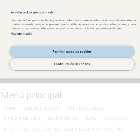
Pasar al contenido principal
Toggle high contrast
Sobre las cookies en este sitio web
Usamos cookies para recolectar y analizar información relacionada con el uso y desempeño de
nuestro sitio web para poder proveer funcionalidades relacionadas con las redes sociales, y para
mejorar y personalizar adecuadamente el contenido y publicidad en nuestro sitio web.
Más información
Permitir todas las cookies
Configuración de cookies
Menú principal
HOME
QUIENES SOMOS
NUESTROS VIAJES
VIAJES A MEDIDA
TESTIMONIOS
BLOG
CONTACTO
Inicio
Paquetes, Circuitos, Rutas y Excursiones accesibles