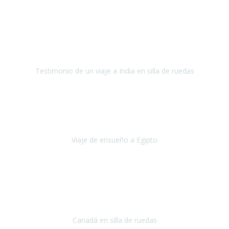
Fuerteventura
Septiembre 2022
La organización de mi viaje a la India fue excelente, los hoteles
estaban bien elegidos, el guía y el conductor cumplieron con su
cometido.
Testimonio de un viaje a India en silla de ruedas
India
Octubre 2022
Uno de los sueños de mi esposa y mío
, casi desde el día en que
nos conocimos
era poder visitar a Egipto
.
Viaje de ensueño a Egipto
Egipto
Octubre 2022
Ha sido una semana inolvidable en
Niagara y Toronto
(Canadá)
cumpliendo un sueño después de haberlo tenido que anular por el
COVID-19 en el año 2020.
Canadá en silla de ruedas