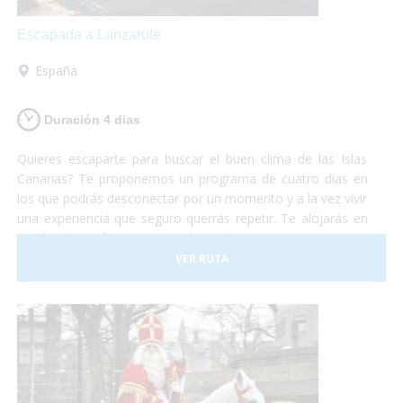
Escapada a Lanzarote
España
Duración 4 dias
Quieres escaparte para buscar el buen clima de las Islas
Canarias? Te proponemos un programa de cuatro días en
los que podrás desconectar por un momento y a la vez vivir
una experiencia que seguro querrás repetir. Te alojarás en
un hotel perfectamente adaptado para personas con
problemas de movilidad y desde allí podrás realizar
VER RUTA
excursiones, paseos, ir a la playa o simplemente descansar
en la piscina acompañado de una buen libro. Te lo vas a
perder?