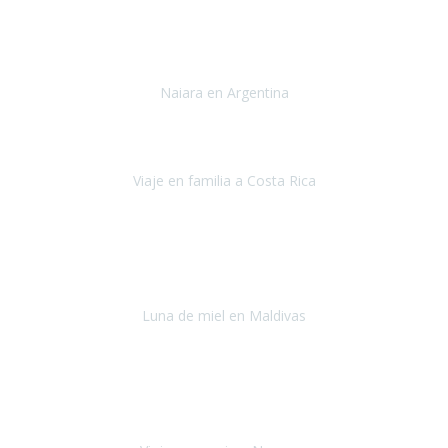
Toronto y Niágara
Julio 2022
Si tengo que describir mi viaje a Argentina en una palabra seria,
INCREIBLE.
Naiara en Argentina
Argentina
Junio 2022
"HA SIDO UN VIAJE ESPECTACULAR - UN VIAJE CON MAYUSCULAS"
Viaje en familia a Costa Rica
Costa Rica
Julio 2022
Después del accidente, ha sido muy complejo y difícil organizar
viajes.
Luna de miel en Maldivas
Maldivas
Agosto de 2022
El viaje fue sobre ruedas desde un principio, no pensé que
viajar en
avión en sillas de ruedas eléctricas
sería tan sencillo.