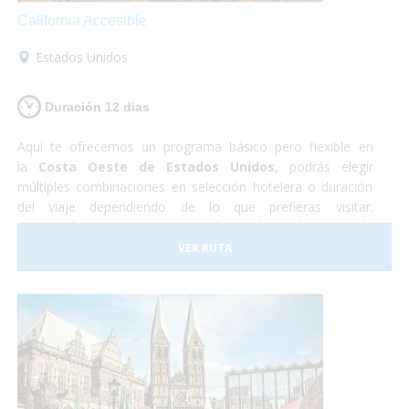
California Accesible
Estados Unidos
Duración 12 dias
Aquí te ofrecemos un programa básico pero flexible en
la
Costa Oeste de Estados Unidos
, podrás elegir
múltiples combinaciones en selección hotelera o duración
del viaje dependiendo de lo que prefieras visitar.
Recorrerás
Las Vegas
, capital mundial del ocio más
desenfrenado y la mejor plataforma de salida a las
VER RUTA
excursiones al
Gran Cañón
del Colorado,
Los Ángeles
, la
meca del cine y
San Francisco
, la "ciudad en la bahía" y la
favorita de todo el estado de California.
Turismo
accesible
al más puro estilo americano!