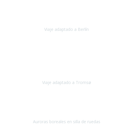
Nuestro viaje familiar a Berlín
organizado por Travel Xperience
ha sido fantástico
, desde el inicio con los preparativos y luego allí
en destino con los traslados
Viaje adaptado a Berlín
Berlín
Diciembre 2023
Este viaje a Tromsø nos ha permitido llegar a sitios y hacer
actividades que no habríamos podido imaginar: ver las auroras
boreales en un cielo estrellado a casi -12ºC, contemplar las ballenas
en
Viaje adaptado a Tromsø
Tromsø, Noruega
Noviembre 2023
Hola equipo!
Pues la vuelta a la realidad es dura, sobretodo después de unas
vacaciones de ensueño.
Auroras boreales en silla de ruedas
Tromso, Noruega