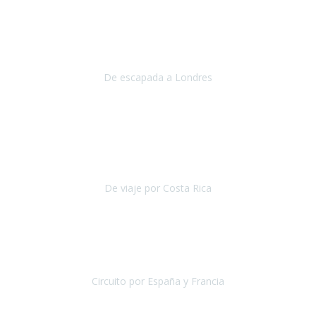
Julio 2019
Queremos daros las gracias por el viaje que nos habeis organizado.
Ha salido todo muy bien y hemos disfrutado mucho.
De escapada a Londres
Londres
Agosto 2019
Gracias a Travel Xperience por hacer de Costa Rica un
estupendo destino accesible
para las personas con movilidad
reducida.
De viaje por Costa Rica
Costa Rica
Julio 2019
Pasamos unos días inolvidables
, se cuidaron todos los detalles
desde los hoteles con ubicaciones estratégicas cercanos a los
lugares más emblemáticos de cada
Circuito por España y Francia
España y Francia
Septiembre 2019