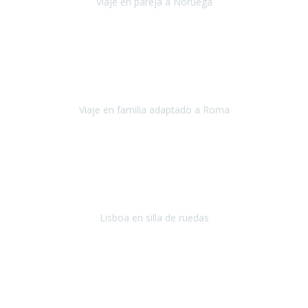
Viaje en pareja a Noruega
Noruega
Agosto 2022
Sinceramente disfrutar con la familia y la tranquilidad que nos dáis
en Travel Xperience es lo mejor del viaje. Sin problemas y con la
confianza plena en que todo iba a salir bien.
Viaje en familia adaptado a Roma
Roma y Pompeya
Julio 2022
En general: súper súper súper bien!
Habitación bien adaptada
,
gente muy amable y dispuesta, guias y tours muy adecuados.... y
todo muy bien organizado! Así da gusto..!
Lisboa en silla de ruedas
Lisboa
agosto de 2022
Era mi primer viaje en avión, elegí como destino la ciudad de la luz,
París. Y no me defraudó. Fue una semana increíble, desde la ida, en
Sevilla, hasta la vuelta.