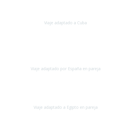
Hemos vivido un viaje que pensábamos que nunca podríamos llevar
a cabo.
Viaje adaptado a Cuba
Cuba
Abril, 2023
Estimada Julieta, antes que nada, quiero felicitarte y agradecerte por
la excelente planificación, coordinación y disposición
para que
nuestro viaje a España haya sido una experiencia inol
Viaje adaptado por España en pareja
España
Octubre, 2023
El viaje a Egipto ha sido precioso. Tenía ganas de hacer este viaje
pero me daba un poco miedo porque me habían dicho que el pais
no estaba nada adaptado.
Viaje adaptado a Egipto en pareja
Egipto
Mayo, 2023
Es la segunda vez que viajo con Travel Xperience y habrá más.