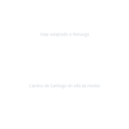
Noviembre 2023
Nuestro viaje familiar a Noruega, organizado por Travel Xperience,
ha sido un un éxito. Todo ha estado organizado
cronométricamente, desde traslados y hoteles a los viajes en barco.
Viaje adaptado a Noruega
Noruega
Agosto 2023
A través de este medio quería dejar mi comentario sobre la
excelente logística que diseñó Travel Xperience para que mi hijo
Conrado lograra el gran objetivo de recorrer el Camino de Santiago
de Co
Camino de Santiago en silla de ruedas
Camino de Santiago
Julio 2023
Para mí fue un servicio muy acorde a mis necesidades además,
ustedes siempre estuvieron muy atentos a cualquier consulta que
necesitáramos.