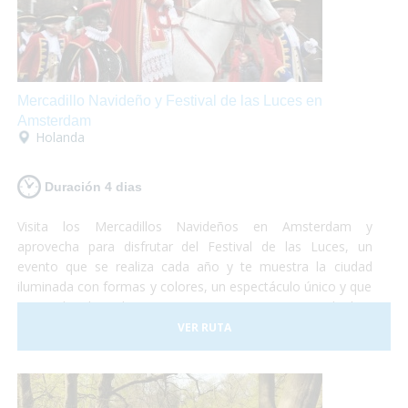
Mercadillo Navideño y Festival de las Luces en
Amsterdam
Holanda
Duración 4 dias
Visita los Mercadillos Navideños en Amsterdam y
aprovecha para disfrutar del Festival de las Luces, un
evento que se realiza cada año y te muestra la ciudad
iluminada con formas y colores, un espectáculo único y que
no puedes dejar de ver. Te proponemos una escapada de 4
días en la cuál podrás disfrutar de esta mágica ciudad y de
VER RUTA
sus alrededores. Turismo accesible en Holanda y
perfectamente adaptado para que puedas vivir una
experiencia diferente!