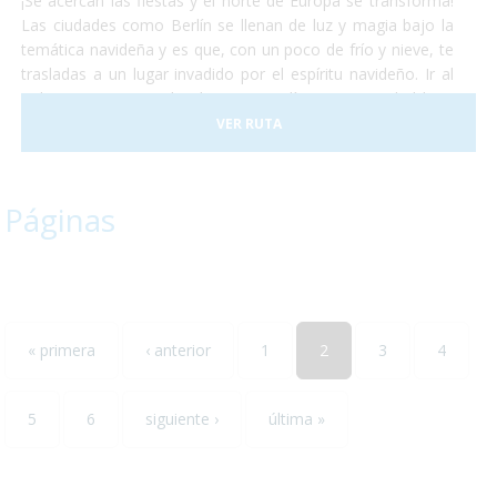
¡Se acercan las fiestas y el norte de Europa se transforma!
Las ciudades como Berlín se llenan de luz y magia bajo la
temática navideña y es que, con un poco de frío y nieve, te
trasladas a un lugar invadido por el espíritu navideño. Ir al
polo norte es complicado, pero Berlín es una ciudad bien
accesible. Las calles estarán llenas de gente, sonarán
VER RUTA
villancicos, pasearán por calles que te parecerán mágicas
todas llenas de luces y podrán comer deliciosos platos
calientes típicos del invierno. Berlín se encuentra
Páginas
perfectamente adaptada para personas con discapacidad y
nosotros nos encargamos de proporcionarles lo que haga
falta para que no ocurra ningún inconveniente y disfruten al
máximo de su estancia en la capital alemana!
« primera
‹ anterior
1
2
3
4
5
6
siguiente ›
última »