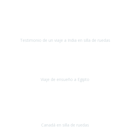
Fuerteventura
Septiembre 2022
La organización de mi viaje a la India fue excelente, los hoteles
estaban bien elegidos, el guía y el conductor cumplieron con su
cometido.
Testimonio de un viaje a India en silla de ruedas
India
Octubre 2022
Uno de los sueños de mi esposa y mío
, casi desde el día en que
nos conocimos
era poder visitar a Egipto
.
Viaje de ensueño a Egipto
Egipto
Octubre 2022
Ha sido una semana inolvidable en
Niagara y Toronto
(Canadá)
cumpliendo un sueño después de haberlo tenido que anular por el
COVID-19 en el año 2020.
Canadá en silla de ruedas