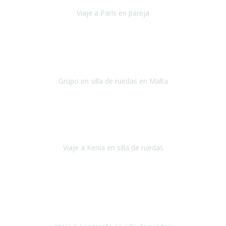
Viaje a París en pareja
París
septiembre de 2021
Acabo de llegar de Malta y el grupo de wasap no deja de sonar, con
fotos o con comentarios sobre como lo hemos pasado.
Grupo en silla de ruedas en Malta
Malta
Agosto 2021
Somos una familia con dos niños pequeños y yo tengo una
enfermedad degenerativa que ya no permite caminar, sin embargo
a todos nos encanta viajar.
Viaje a Kenia en silla de ruedas
Kenia
Junio 2021
Si tienes movilidad reducida o eres usuario/a de silla de ruedas o
sillamóvil y te da miedo viajar porque no sabes con las barreras que
te vas a encontrar, ponte en contacto con