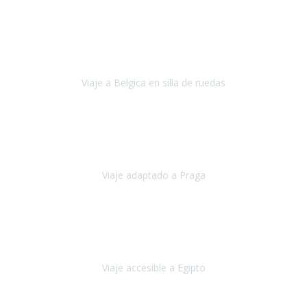
Alemania
Agosto, 2023
Lo primero, deciros que
voy en silla de ruedas
y era el primer
viaje que hacía con mi hermana.
Viaje a Belgica en silla de ruedas
Bélgica
Junio, 2023
Hemos confiado en Travel Xperience por tercera vez
y
esperamos hacerlo nuevamente el próximo verano.
Viaje adaptado a Praga
Praga
Mayo, 2023
Queremos agradecer a Travel Xperience la organización de este
viaje.
Viaje accesible a Egipto
Egipto
Marzo, 2023