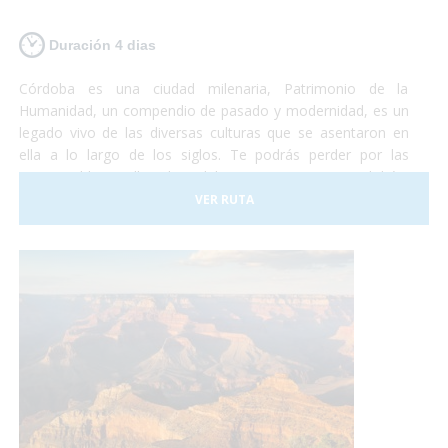
Duración 4 dias
Córdoba es una ciudad milenaria, Patrimonio de la
Humanidad, un compendio de pasado y modernidad, es un
legado vivo de las diversas culturas que se asentaron en
ella a lo largo de los siglos. Te podrás perder por las
innumerables callejuelas del casco antiguo cordobés,
plazas y patios floridos ubicados alrededor de la Mezquita-
VER RUTA
Catedral, reflejo de la relevancia de la ciudad en la época
medieval y auténtico símbolo de la capital.