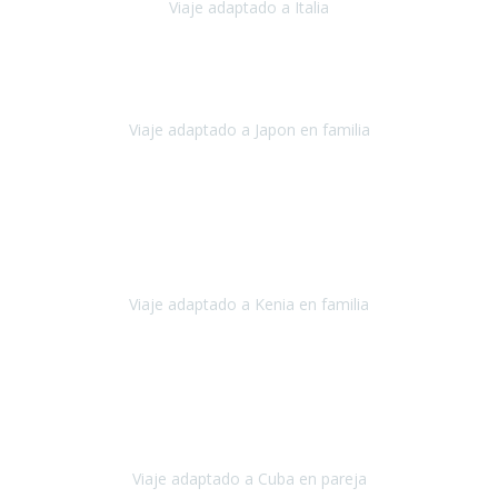
Viaje adaptado a Italia
Italia
Octubre 2023
Lo primero daros las gracias a Belén y a todo el equipo. Nos hemos
sentido totalmente respaldados por vosotros en todo momento.
Viaje adaptado a Japon en familia
Japón
Octubre 2023
El viaje
, el país, los paisajes, la gente,
todo genial
y precioso, nos
han cuidado en cada momento y detalle,
los hoteles
son
impresionantes,
Viaje adaptado a Kenia en familia
Kenia
Agosto 2023
La atención ha sido estupenda
durante todo el proceso, al
tratarse de un viaje privado para mi y mi mujer todos los traslados
los hicimos en coches,
al más mínimo problema
Viaje adaptado a Cuba en pareja