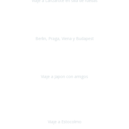
Viaje a Lanzarote en silla de ruedas
Lanzarote
Julio 2021
Por primera vez decidimos hacer un viaje que incluyera
varios paises
, algo que nos preocupaba mucho por coger varios
transportes, diferentes hoteles, alquiler
Berlin, Praga, Viena y Budapest
Alemania, Chequia, Austria y Budapest
Agosto 2019
Padezco de una enfermedad degenerativa
y, a día de hoy,
camino con ayuda de un bastón y teniendo cada vez más
dificultades con las barreras arquitectónicas y
Viaje a Japon con amigos
Japón
Julio 2019
El viatge a Estocolm amb l’organització de Travel Xperience
ha estat un èxit total.
Des de els consells per poder portar les
bateries de liti a l’avió,
sort del que ens ha
Viaje a Estocolmo
Estocolmo