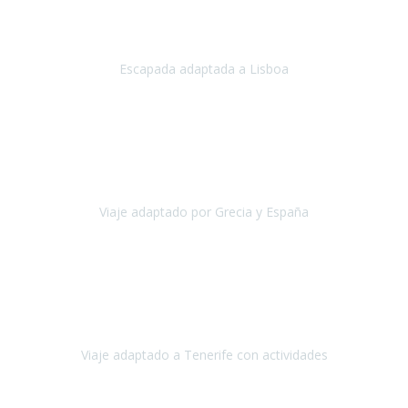
Acabo de regresar de
Lisboa
, una ciudad maravillosa con una gente
impresionante.
Escapada adaptada a Lisboa
Lisboa
Abril, 2024
Primero que nada, agradecerles de parte de Christian, Emilio y mi
persona por estar al pendiente en nuestro viaje, resolviendo
rápidamente los imprevistos que en una travesía como estas siemp
Viaje adaptado por Grecia y España
Grecia y España
Octubre, 2023
Destino: Tenerife sur, cerca de la playa de los cristianos. Hotel Sol y
Mar: un hotel totalmente adaptado, donde todo son comodidades.
¡Tiene todas las instalaciones adaptadas!
Viaje adaptado a Tenerife con actividades
Tenerife, España
Abril, 2024