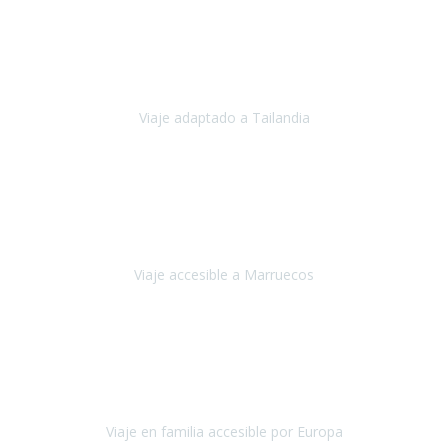
Cuba
Febrero 2023
Tailandia era uno de los viajes que desde siempre tenía en mente y
he vuelto encantado de la vida, he alucinado.
Viaje adaptado a Tailandia
Tailandia
Noviembre 2022
Nuestra experiencia ha sido inmejorable.
La atención que nos
brindaron Abdeljalil y Khadija en el Riad fue al más puro estilo
'padres', siempre cuidadosos, cari
Viaje accesible a Marruecos
Marruecos
Octubre 2022
Nuestra experiencia con Travel Xperience fue muy positiva
,
desde el inicio de los preparativos del viaje atendieron cada una de
nuestras inquietudes, solicitude
Viaje en familia accesible por Europa