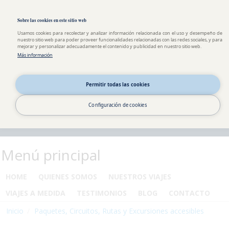
Pasar al contenido principal
Toggle high contrast
Sobre las cookies en este sitio web
Usamos cookies para recolectar y analizar información relacionada con el uso y desempeño de
nuestro sitio web para poder proveer funcionalidades relacionadas con las redes sociales, y para
mejorar y personalizar adecuadamente el contenido y publicidad en nuestro sitio web.
Más información
Permitir todas las cookies
Configuración de cookies
Menú principal
HOME
QUIENES SOMOS
NUESTROS VIAJES
VIAJES A MEDIDA
TESTIMONIOS
BLOG
CONTACTO
Inicio
Paquetes, Circuitos, Rutas y Excursiones accesibles