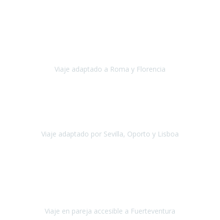
Europa
Septiembre 2022
Agradecer una vez más a Travel-Xperience
por su trabajo y
profesionalidad. Organización diez, tanto en aeropuertos, estación
de tren, asistencias, hoteles y material.
Viaje adaptado a Roma y Florencia
Roma y Florencia
Octubre 2022
Viajamos desde México. Tuvimos una muy buena experiencia y les
agradezco vuestro apoyo. Lo pasamos super. Las guías
maravillosas ambas, el Portus Cale, súper en todos sentidos.
Viaje adaptado por Sevilla, Oporto y Lisboa
Andalucía y Portugal
Octubre 2022
Hola Belén buenos días! Ya volvimos ayer y hemos descansado un
poco, quería agradecerte el trabajo que hiciste ya que el viaje ha
salido de 10.
Viaje en pareja accesible a Fuerteventura