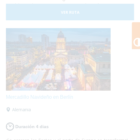
paralelas tales como conciertos de música, artistas
callejeros, procesiones y desfiles. También conocerás le
VER RUTA
mágica ciudad de Brujas y sus mercadillos. Una escapada
para que solo te preocupes de disfrutar, nosotros nos
encargamos de que los servicios estén perfectamente
adaptados a tus necesidades!
Mercadillo Navideño en Berlín
Alemania
Duración 4 dias