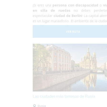
¡Si eres una
persona con discapacidad
o
vi
en silla de ruedas
no debes perderte
espectacular
ciudad de Berlín!
La capital ale
es un lugar maravilloso. El ambiente de la ciuda
increíble y encima hay una gran cantida
monumentos, edificios y museos por visitar
VER RUTA
capital alemana es totalmente
accesible 
personas con discapacidad
aunque hay 
tener en cuenta que algunas de las calles y pl
se encuentran adoquinadas y pueden dificulta
paso a sillas de ruedas manuales. Sin emb
nosotros nos encargaremos de todo, y tu sól
disfrutar.
Las ciudades más famosas de Rusia
Rusia