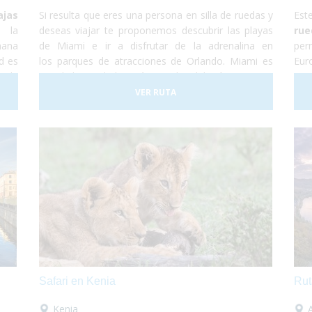
ajas
Si resulta que eres una persona en silla de ruedas y
Es
 la
deseas viajar te proponemos descubrir las playas
ru
mana
de Miami e ir a disfrutar de la adrenalina en
per
d es
los parques de atracciones de Orlando. Miami es
Eur
d de
una de las ciudades más grandes del país y con una
su 
. La
gran diversidad cultural. Se trata de un lugar de
la
VER RUTA
para
gran influencia caribeña y hermosas
Áms
que
playas mezclado con grandes edificios y gran
Son
azas
lujo. En este viaje te proponemos destinar unos
más
r el
días a descubrir la ciudad y sus lugares
un
argo
característicos como la Pequeña Habana, el
Eur
o de
Downtown, Bahía Vizcaína y al mismo tiempo
mov
conocer las reservas naturales con muchas
ho
especies en peligro de extinción. La segunda parte
act
del viaje se desarrolla en la ciudad de Orlando. ¡No
at
lo dudes más y vete de vacaciones a Miami y
eur
Orlando! Será una experiencia increíble en la que no
dis
tendrás que preocuparte por nada... ¡Sólo en
bel
Safari en Kenia
Rut
disfrutar!
tot
poc
Kenia