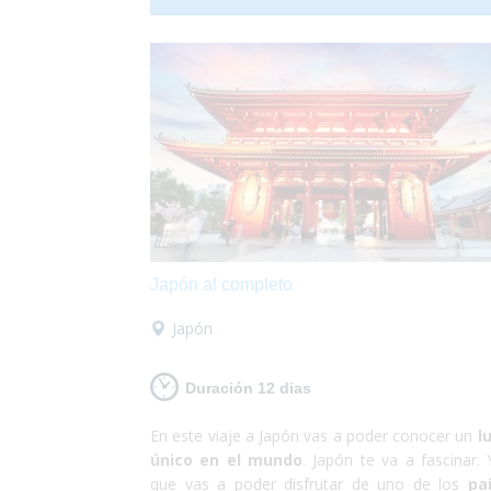
combinación más bella que puedas imaginar.
que si tienes unos días no te lo pienses más y 
a conocer Budapest. Nosotros nos encargar
de satisfacer todas tus necesidades y tu... ¡deb
encargarte de disfrutar!
Japón al completo
Japón
Duración 12 dias
En este viaje a Japón vas a poder conocer un
l
único en el mundo
. Japón te va a fascinar. 
que vas a poder disfrutar de uno de los
paí