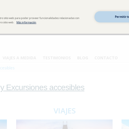
Permitir t
tro sitio web para poder proveer funcionalidades relacionadas con
o sitio web.
Más información
VIAJES A MEDIDA
TESTIMONIOS
BLOG
CONTACTO
cesibles
 y Excursiones accesibles
VIAJES