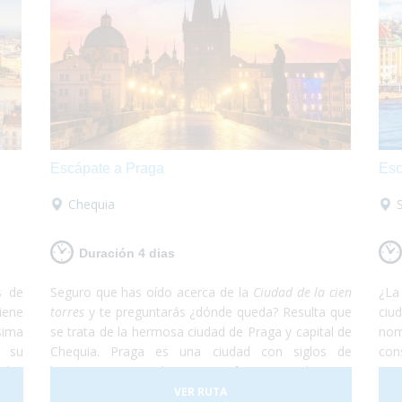
Escápate a Praga
Esc
Chequia
Duración 4 dias
s de
Seguro que has oído acerca de la
Ciudad de la cien
¿La
iene
torres
y te preguntarás ¿dónde queda? Resulta que
ciu
sima
se trata de la hermosa ciudad de Praga y capital de
no
s su
Chequia. Praga es una ciudad con siglos de
con
ades
historia conservados en perfectas condiciones.
uni
n la
Debido a esto, la Ciudad Vieja de Praga está
com
VER RUTA