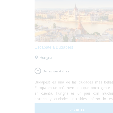
Escapate a Budapest
Hungria
Duración 4 dias
Budapest es una de las ciudades más bella
Europa en un país hermoso que poca gente t
en cuenta. Hungría es un país con muchí
historia y ciudades increíbles, cómo lo e
capital. Tanto Buda como Pest eran ciud
hermosas y ahora que lucen como una sola so
VER RUTA