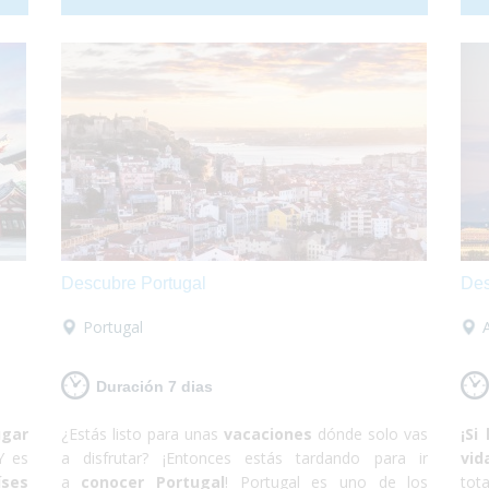
 Así
considerada Patrimonio de la Humanidad por la
sól
vete
UNESCO. De Praga solamente te irás maravillado.
con
emos
Te aseguramos que después de recorrer todas
líd
erás
las callecitas del centro, visitar el castillo y comer
ciu
en el subsuelo del ayuntamiento con una rica
que
cerveza tradicional estarás sin palabras. Así que
ya 
escápate a conocer Praga, en el corazón de Europa
te 
¡Sólo disfruta!
nada
Descubre Portugal
Des
Portugal
Duración 7 dias
ugar
¿Estás listo para unas
vacaciones
dónde solo vas
¡Si
Y es
a disfrutar? ¡Entonces estás tardando para ir
vid
ses
a
conocer Portugal
! Portugal es uno de los
to