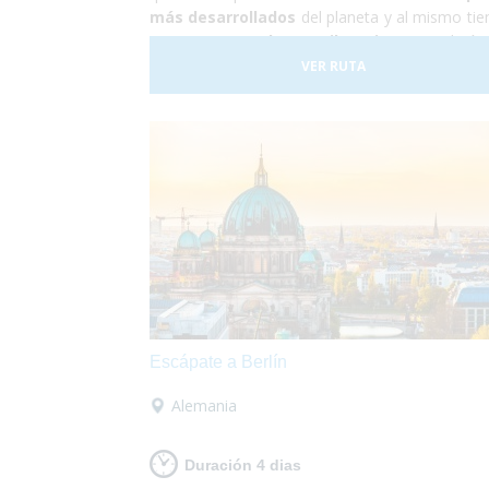
más desarrollados
del planeta y al mismo ti
conocer una
cultura milenaria
que todavía
persiste en sus habitantes. En Japón todo func
VER RUTA
a la perfección, se trata de un país relativam
pequeño para la cantidad de gente que lo habi
no es para nada caótico en comparación a
otras grandes ciudades del mundo. ¡Sí que si lo
buscas es
algo totalme
diferente
pero
enriquecedor
tu destino es Ja
Además nosotros nos encargamos de
satisf
todas tus necesidades
y proporcionart
material y la información que requieras para h
que
estas vacaciones sean las mejores
puedas tener! Así que escápate a conocer J
y,
¡Sólo disfruta!
Escápate a Berlín
Alemania
Duración 4 dias