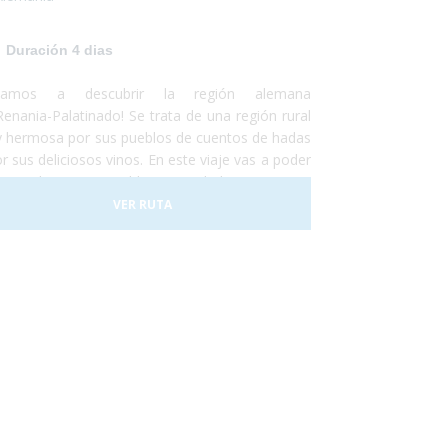
 encantará!
Duración 4 dias
ayamos a descubrir la región alemana
Renania-Palatinado! Se trata de una región rural
 hermosa por sus pueblos de cuentos de hadas
r sus deliciosos vinos. En este viaje vas a poder
ocer las innumerables actividades que se
den realizar en Renania ya sean catas de vinos,
VER RUTA
eos en tren o la visita de algún museo... todos
los accesibles para personas con
capacidad. ¡No lo dudes más y escápate
ocer el sur-oeste alemán!