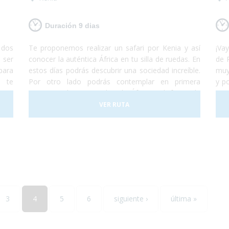
les
Duración 9 dias
 dos
Te proponemos realizar un safari por Kenia y así
¡V
 ser
conocer la auténtica África en tu silla de ruedas. En
de 
para
estos días podrás descubrir una sociedad increíble.
muy
 te
Por otro lado podrás contemplar en primera
y po
 por
persona a los 5 grandes de África y disfrutar de
con
udes
paisajes espectaculares. ¡No lo dudes más y
pue
VER RUTA
ades
atrévete a descubrir Kenia! Es un viaje que te
pas
Sólo
marcará y te encantará.
el
 tus
dis
 del
con
3
4
5
6
siguiente ›
última »