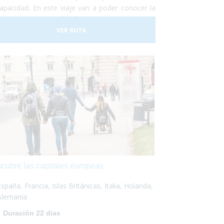
capacidad. En este viaje van a poder conocer la
ular ciudad de
Múnich
, una de las ciudades
 importantes del mundo, y la hermosa ciudad
VER RUTA
ieval de
Núremberg
. No lo dudes más y
évete a
viajar en tu silla de ruedas
por el sur
Alemania. Nosotros nos encargaremos de todo
,
¡Sólo deberás disfrutar!
cubre las capitales europeas
España
,
Francia
,
Islas Británicas
,
Italia
,
Holanda
,
Alemania
Duración 22 dias