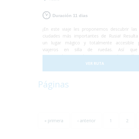
Duración 11 dias
¡En este viaje les proponemos descubrir las
ciudades más importantes de Rusia! Resulta
un lugar mágico y totalmente accesible 
viajeros en silla de ruedas. Así que
recomendamos realizar este viaje de 11 días
dos ciudades realmente hermosas. No lo d
VER RUTA
más y vete a conocer las principales ciud
rusas, ¡dejamos el resto para otra aventura!¡
Páginas
preocúpate por disfrutar al máximo de
vacaciones que nosotros nos encargamos
resto!
« primera
‹ anterior
1
2