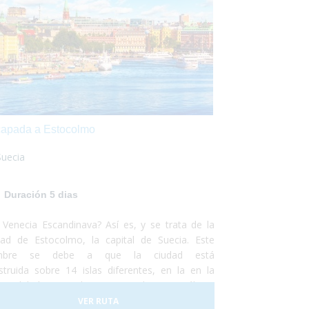
apada a Estocolmo
Suecia
Duración 5 dias
 Venecia Escandinava? Así es, y se trata de la
dad de Estocolmo, la capital de Suecia. Este
mbre se debe a que la ciudad está
struida sobre 14 islas diferentes, en la en la
on del lago Mälaren con el mar Báltico,
unicadas por más de cincuenta puentes. No
VER RUTA