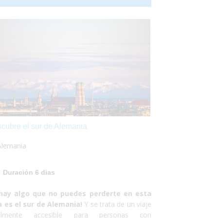
o es la capital de Suecia sino que se la puede
siderar como una de las capitales del mundo,
er en muchos de los campos que existen. Es una
dad que funciona a la perfección y dan ganas de
darse. No debes pensártelo dos veces y, ¡Vete
a conocer la fantástica ciudad de Estocolmo!¡No
defraudará! Y no debes preocuparte por
, ¡Sólo de disfrutar!
cubre el sur de Alemania
Alemania
Duración 6 dias
 hay algo que no puedes perderte en esta
a es el sur de Alemania!
Y se trata de un viaje
talmente accesible para personas con