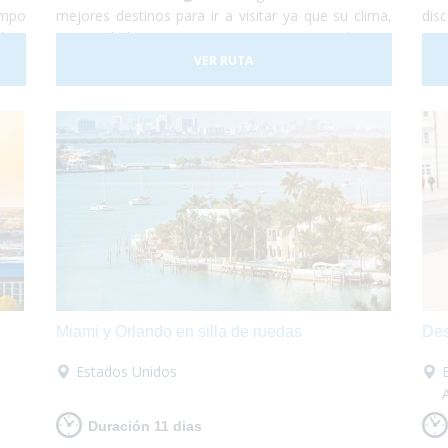
empo
mejores destinos para ir a visitar ya que su clima,
dis
 hoy
sus ciudades, su gente y su gastronomía son
pop
iona
increíbles. Así que te proponemos una viaje para
más
VER RUTA
ente
que lo puedas descubrir en su totalidad sobre
med
ta y
tu
silla de ruedas
sin problema alguno. ¡No lo
atr
 las
dudes más y vete a conocer Portugal! Nosotros
de 
 que
nos encargamos de organizar todo...
¡Tu sólo
y tu
nte
deberás disfrutar al máximo!
pón!
acer
e el
acer
que
apón
Miami y Orlando en silla de ruedas
Des
Estados Unidos
Duración 11 dias