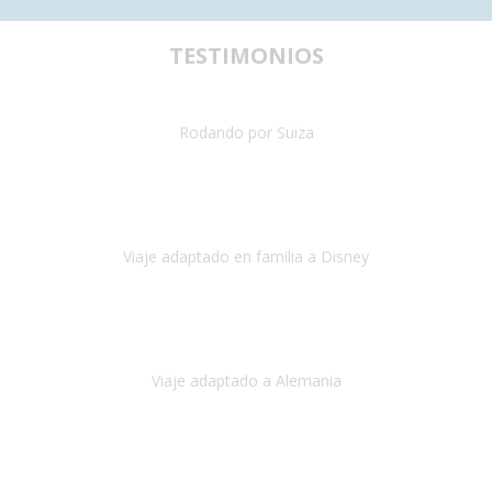
TESTIMONIOS
uestra primera experiencia de viaje con silla de ruedas y teníamos al
Rodando por Suiza
Suiza
Julio 2024
paración del viaje fue maravillosa, tanto los hoteles como los itinera
Viaje adaptado en familia a Disney
Disney y París
Julio, 2023
Buenos días!!
Viaje adaptado a Alemania
Alemania
Agosto, 2023
deciros que
voy en silla de ruedas
y era el primer viaje que hacía c