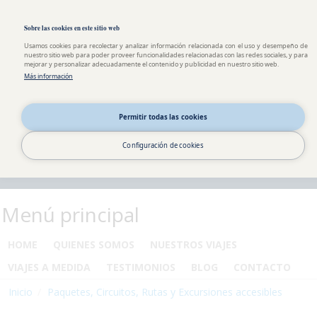
Pasar al contenido principal
Toggle high contrast
Sobre las cookies en este sitio web
Usamos cookies para recolectar y analizar información relacionada con el uso y desempeño de
nuestro sitio web para poder proveer funcionalidades relacionadas con las redes sociales, y para
mejorar y personalizar adecuadamente el contenido y publicidad en nuestro sitio web.
Más información
Permitir todas las cookies
Configuración de cookies
Menú principal
HOME
QUIENES SOMOS
NUESTROS VIAJES
VIAJES A MEDIDA
TESTIMONIOS
BLOG
CONTACTO
Inicio
Paquetes, Circuitos, Rutas y Excursiones accesibles