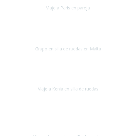
Viaje a París en pareja
París
septiembre de 2021
Acabo de llegar de Malta y el grupo de wasap no deja de sonar, con
fotos o con comentarios sobre como lo hemos pasado.
Grupo en silla de ruedas en Malta
Malta
Agosto 2021
Somos una familia con dos niños pequeños y yo tengo una
enfermedad degenerativa que ya no permite caminar, sin embargo
a todos nos encanta viajar.
Viaje a Kenia en silla de ruedas
Kenia
Junio 2021
Si tienes movilidad reducida o eres usuario/a de silla de ruedas o
sillamóvil y te da miedo viajar porque no sabes con las barreras que
te vas a encontrar, ponte en contacto con