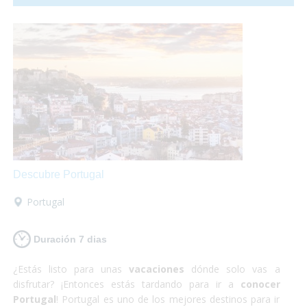
relativamente pequeño para la cantidad de gente que lo
habita y no es para nada caótico en comparación a las
otras grandes ciudades del mundo. ¡Sí que si lo que buscas
es
algo totalmente diferente
pero
enriquecedor
tu
destino es Japón! Además nosotros nos encargamos
de
satisfacer todas tus necesidades
y proporcionarte
el material y la información que requieras para hacer
que
estas vacaciones sean las mejores
que puedas
tener! Así que escápate a conocer Japón y,
¡Sólo disfruta!
Descubre Portugal
Portugal
Duración 7 dias
¿Estás listo para unas
vacaciones
dónde solo vas a
disfrutar? ¡Entonces estás tardando para ir a
conocer
Portugal
! Portugal es uno de los mejores destinos para ir