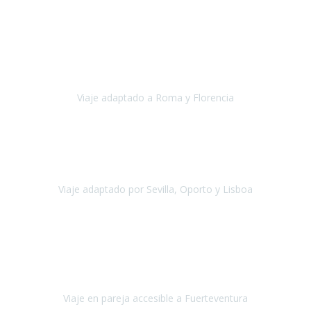
Europa
Septiembre 2022
Agradecer una vez más a Travel-Xperience
por su trabajo y
profesionalidad. Organización diez, tanto en aeropuertos, estación
de tren, asistencias, hoteles y material.
Viaje adaptado a Roma y Florencia
Roma y Florencia
Octubre 2022
Viajamos desde México. Tuvimos una muy buena experiencia y les
agradezco vuestro apoyo. Lo pasamos super. Las guías
maravillosas ambas, el Portus Cale, súper en todos sentidos.
Viaje adaptado por Sevilla, Oporto y Lisboa
Andalucía y Portugal
Octubre 2022
Hola Belén buenos días! Ya volvimos ayer y hemos descansado un
poco, quería agradecerte el trabajo que hiciste ya que el viaje ha
salido de 10.
Viaje en pareja accesible a Fuerteventura