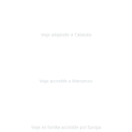
Cuba
Febrero 2023
Tailandia era uno de los viajes que desde siempre tenía en mente y
he vuelto encantado de la vida, he alucinado.
Viaje adaptado a Tailandia
Tailandia
Noviembre 2022
Nuestra experiencia ha sido inmejorable.
La atención que nos
brindaron Abdeljalil y Khadija en el Riad fue al más puro estilo
'padres', siempre cuidadosos, cari
Viaje accesible a Marruecos
Marruecos
Octubre 2022
Nuestra experiencia con Travel Xperience fue muy positiva
,
desde el inicio de los preparativos del viaje atendieron cada una de
nuestras inquietudes, solicitude
Viaje en familia accesible por Europa