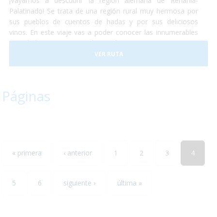
¡Vayamos a descubrir la región alemana de Renania-
Palatinado! Se trata de una región rural muy hermosa por
sus pueblos de cuentos de hadas y por sus deliciosos
vinos. En este viaje vas a poder conocer las innumerables
actividades que se pueden realizar en Renania ya sean
catas de vinos, paseos en tren o la visita de algún museo...
VER RUTA
todos ellos accesibles para personas con discapacidad. ¡No
lo dudes más y escápate conocer el sur-oeste alemán!
Páginas
« primera
‹ anterior
1
2
3
4
5
6
siguiente ›
última »