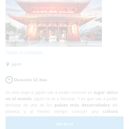
te defraudará! Y no debes preocuparte por nada, ¡Sólo de
disfrutar!
Japón al completo
Japón
Duración 12 dias
En este viaje a Japón vas a poder conocer un
lugar único
en el mundo
. Japón te va a fascinar. Y es que vas a poder
disfrutar de uno de los
países más desarrollados
del
planeta y al mismo tiempo conocer una
cultura
milenaria
que todavía hoy persiste en sus habitantes. En
Japón todo funciona a la perfección, se trata de un país
VER RUTA