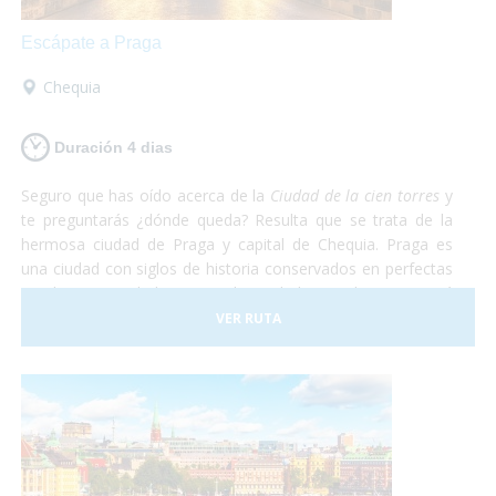
Escápate a Praga
Chequia
Duración 4 dias
Seguro que has oído acerca de la
Ciudad de la cien torres
y
te preguntarás ¿dónde queda? Resulta que se trata de la
hermosa ciudad de Praga y capital de Chequia. Praga es
una ciudad con siglos de historia conservados en perfectas
condiciones. Debido a esto, la Ciudad Vieja de Praga está
considerada Patrimonio de la Humanidad por la UNESCO.
VER RUTA
De Praga solamente te irás maravillado. Te aseguramos
que después de recorrer todas las callecitas del centro,
visitar el castillo y comer en el subsuelo del ayuntamiento
con una rica cerveza tradicional estarás sin palabras. Así
que escápate a conocer Praga, en el corazón de Europa
¡Sólo disfruta!