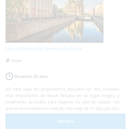
hoteles, transportes y todo tipo de
actividades
accesibles.
¡No lo duden más y atrévanse a
descubrir el continente europeo!
Unas vacaciones
diferentes
que las disfrutarán al máximo mientras se
maravillan con la belleza de estos lugares y conocen
culturas totalmente diferentes aunque se encuentren a
pocos cientos de kilómetros entre ellas.
¡Europa les
encantará!
Las ciudades más famosas de Rusia
Rusia
Duración 11 dias
¡En este viaje les proponemos descubrir las dos ciudades
más importantes de Rusia! Resulta ser un lugar mágico y
totalmente accesible para viajeros en silla de ruedas. Así
que te recomendamos realizar este viaje de 11 días por dos
ciudades realmente hermosas. No lo dudes más y vete a
conocer las principales ciudades rusas, ¡dejamos el resto
VER RUTA
para otra aventura!¡Sólo preocúpate por disfrutar al