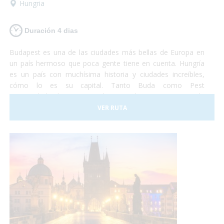
Hungria
Duración 4 dias
Budapest es una de las ciudades más bellas de Europa en
un país hermoso que poca gente tiene en cuenta. Hungría
es un país con muchísima historia y ciudades increíbles,
cómo lo es su capital. Tanto Buda como Pest
eran ciudades hermosas y ahora que lucen como una sola
son la combinación más bella que puedas imaginar. Así que
VER RUTA
si tienes unos días no te lo pienses más y vete a conocer
Budapest. Nosotros nos encargaremos de satisfacer todas
tus necesidades y tu... ¡deberás encargarte de disfrutar!