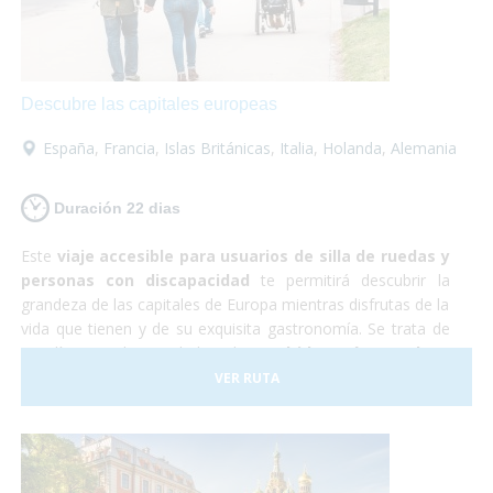
increíble en la que no tendrás que preocuparte por
nada... ¡Sólo en disfrutar!
Descubre las capitales europeas
España
,
Francia
,
Islas Británicas
,
Italia
,
Holanda
,
Alemania
Duración 22 dias
Este
viaje accesible para usuarios de silla de ruedas y
personas con discapacidad
te permitirá descubrir la
grandeza de las capitales de Europa mientras disfrutas de la
vida que tienen y de su exquisita gastronomía. Se trata de
22 días por las ciudades de
Madrid, París, Londres,
Ámsterdam, Berlín, Praga, Budapest y Roma
. Son
VER RUTA
todas muy diferentes entre sí y cada una es más hermosa
que la otra. Realmente serán unas
vacaciones de
ensueño.
Resulta que Europa es un
destino ideal para
personas con movilidad reducida
ya que contamos con