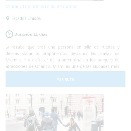
Miami y Orlando en silla de ruedas
Estados Unidos
Duración 11 dias
Si resulta que eres una persona en silla de ruedas y
deseas viajar te proponemos descubrir las playas de
Miami e ir a disfrutar de la adrenalina en los parques de
atracciones de Orlando. Miami es una de las ciudades más
grandes del país y con una gran diversidad cultural. Se trata
de un lugar de gran influencia caribeña y hermosas
VER RUTA
playas mezclado con grandes edificios y gran lujo. En este
viaje te proponemos destinar unos días a descubrir la
ciudad y sus lugares característicos como la Pequeña
Habana, el Downtown, Bahía Vizcaína y al mismo tiempo
conocer las reservas naturales con muchas especies en
peligro de extinción. La segunda parte del viaje se
desarrolla en la ciudad de Orlando. ¡No lo dudes más y vete
de vacaciones a Miami y Orlando! Será una experiencia