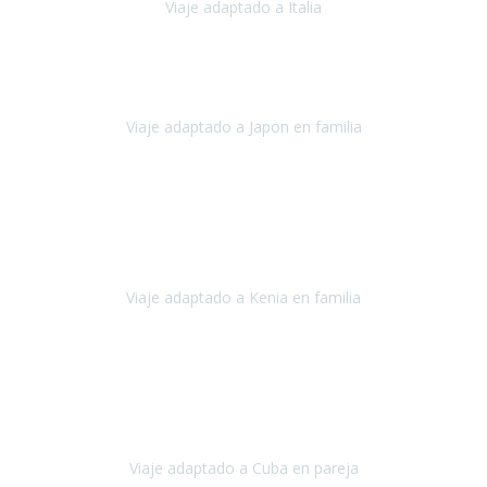
Viaje adaptado a Italia
Italia
Octubre 2023
Lo primero daros las gracias a Belén y a todo el equipo. Nos hemos
sentido totalmente respaldados por vosotros en todo momento.
Viaje adaptado a Japon en familia
Japón
Octubre 2023
El viaje
, el país, los paisajes, la gente,
todo genial
y precioso, nos
han cuidado en cada momento y detalle,
los hoteles
son
impresionantes,
Viaje adaptado a Kenia en familia
Kenia
Agosto 2023
La atención ha sido estupenda
durante todo el proceso, al
tratarse de un viaje privado para mi y mi mujer todos los traslados
los hicimos en coches,
al más mínimo problema
Viaje adaptado a Cuba en pareja