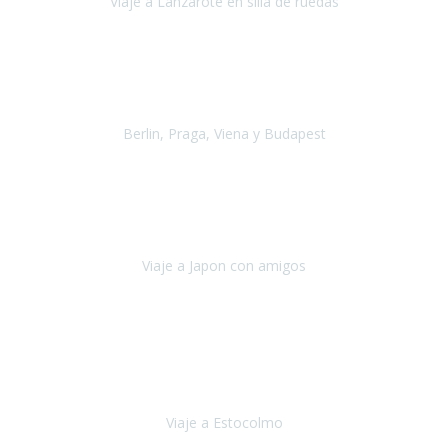
Viaje a Lanzarote en silla de ruedas
Lanzarote
Julio 2021
Por primera vez decidimos hacer un viaje que incluyera
varios paises
, algo que nos preocupaba mucho por coger varios
transportes, diferentes hoteles, alquiler
Berlin, Praga, Viena y Budapest
Alemania, Chequia, Austria y Budapest
Agosto 2019
Padezco de una enfermedad degenerativa
y, a día de hoy,
camino con ayuda de un bastón y teniendo cada vez más
dificultades con las barreras arquitectónicas y
Viaje a Japon con amigos
Japón
Julio 2019
El viatge a Estocolm amb l’organització de Travel Xperience
ha estat un èxit total.
Des de els consells per poder portar les
bateries de liti a l’avió,
sort del que ens ha
Viaje a Estocolmo
Estocolmo