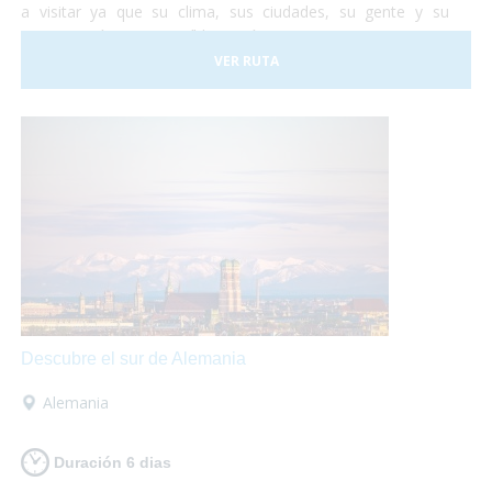
a visitar ya que su clima, sus ciudades, su gente y su
gastronomía son increíbles. Así que te proponemos una
viaje para que lo puedas descubrir en su totalidad sobre
VER RUTA
tu
silla de ruedas
sin problema alguno. ¡No lo dudes más
y vete a conocer Portugal! Nosotros nos encargamos de
organizar todo...
¡Tu sólo deberás disfrutar al máximo!
Descubre el sur de Alemania
Alemania
Duración 6 dias