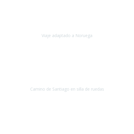
Noviembre 2023
Nuestro viaje familiar a Noruega, organizado por Travel Xperience,
ha sido un un éxito. Todo ha estado organizado
cronométricamente, desde traslados y hoteles a los viajes en barco.
Viaje adaptado a Noruega
Noruega
Agosto 2023
A través de este medio quería dejar mi comentario sobre la
excelente logística que diseñó Travel Xperience para que mi hijo
Conrado lograra el gran objetivo de recorrer el Camino de Santiago
de Co
Camino de Santiago en silla de ruedas
Camino de Santiago
Julio 2023
Para mí fue un servicio muy acorde a mis necesidades además,
ustedes siempre estuvieron muy atentos a cualquier consulta que
necesitáramos.