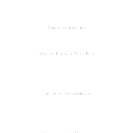
Toronto y Niágara
Julio 2022
Si tengo que describir mi viaje a Argentina en una palabra seria,
INCREIBLE.
Naiara en Argentina
Argentina
Junio 2022
"HA SIDO UN VIAJE ESPECTACULAR - UN VIAJE CON MAYUSCULAS"
Viaje en familia a Costa Rica
Costa Rica
Julio 2022
Después del accidente, ha sido muy complejo y difícil organizar
viajes.
Luna de miel en Maldivas
Maldivas
Agosto de 2022
El viaje fue sobre ruedas desde un principio, no pensé que
viajar en
avión en sillas de ruedas eléctricas
sería tan sencillo.