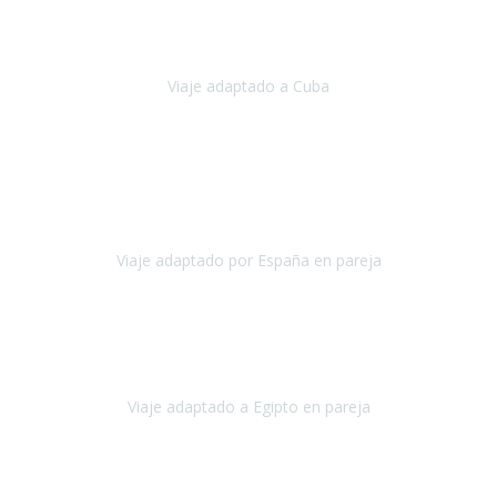
Hemos vivido un viaje que pensábamos que nunca podríamos llevar
a cabo.
Viaje adaptado a Cuba
Cuba
Abril, 2023
Estimada Julieta, antes que nada, quiero felicitarte y agradecerte por
la excelente planificación, coordinación y disposición
para que
nuestro viaje a España haya sido una experiencia inol
Viaje adaptado por España en pareja
España
Octubre, 2023
El viaje a Egipto ha sido precioso. Tenía ganas de hacer este viaje
pero me daba un poco miedo porque me habían dicho que el pais
no estaba nada adaptado.
Viaje adaptado a Egipto en pareja
Egipto
Mayo, 2023
Es la segunda vez que viajo con Travel Xperience y habrá más.