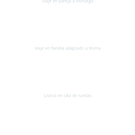
Viaje en pareja a Noruega
Noruega
Agosto 2022
Sinceramente disfrutar con la familia y la tranquilidad que nos dáis
en Travel Xperience es lo mejor del viaje. Sin problemas y con la
confianza plena en que todo iba a salir bien.
Viaje en familia adaptado a Roma
Roma y Pompeya
Julio 2022
En general: súper súper súper bien!
Habitación bien adaptada
,
gente muy amable y dispuesta, guias y tours muy adecuados.... y
todo muy bien organizado! Así da gusto..!
Lisboa en silla de ruedas
Lisboa
agosto de 2022
Era mi primer viaje en avión, elegí como destino la ciudad de la luz,
París. Y no me defraudó. Fue una semana increíble, desde la ida, en
Sevilla, hasta la vuelta.