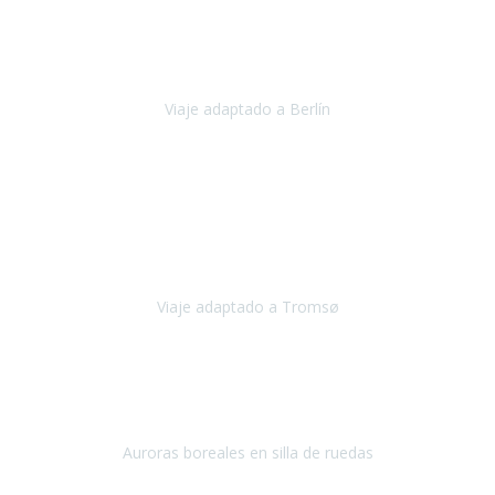
Nuestro viaje familiar a Berlín
organizado por Travel Xperience
ha sido fantástico
, desde el inicio con los preparativos y luego allí
en destino con los traslados
Viaje adaptado a Berlín
Berlín
Diciembre 2023
Este viaje a Tromsø nos ha permitido llegar a sitios y hacer
actividades que no habríamos podido imaginar: ver las auroras
boreales en un cielo estrellado a casi -12ºC, contemplar las ballenas
en
Viaje adaptado a Tromsø
Tromsø, Noruega
Noviembre 2023
Hola equipo!
Pues la vuelta a la realidad es dura, sobretodo después de unas
vacaciones de ensueño.
Auroras boreales en silla de ruedas
Tromso, Noruega