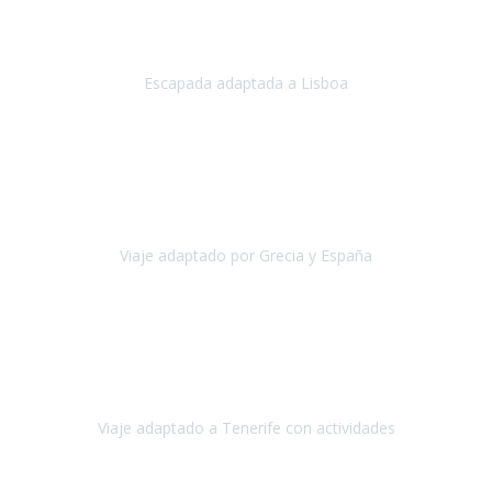
Acabo de regresar de
Lisboa
, una ciudad maravillosa con una gente
impresionante.
Escapada adaptada a Lisboa
Lisboa
Abril, 2024
Primero que nada, agradecerles de parte de Christian, Emilio y mi
persona por estar al pendiente en nuestro viaje, resolviendo
rápidamente los imprevistos que en una travesía como estas siemp
Viaje adaptado por Grecia y España
Grecia y España
Octubre, 2023
Destino: Tenerife sur, cerca de la playa de los cristianos. Hotel Sol y
Mar: un hotel totalmente adaptado, donde todo son comodidades.
¡Tiene todas las instalaciones adaptadas!
Viaje adaptado a Tenerife con actividades
Tenerife, España
Abril, 2024