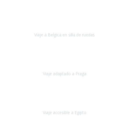
Alemania
Agosto, 2023
Lo primero, deciros que
voy en silla de ruedas
y era el primer
viaje que hacía con mi hermana.
Viaje a Belgica en silla de ruedas
Bélgica
Junio, 2023
Hemos confiado en Travel Xperience por tercera vez
y
esperamos hacerlo nuevamente el próximo verano.
Viaje adaptado a Praga
Praga
Mayo, 2023
Queremos agradecer a Travel Xperience la organización de este
viaje.
Viaje accesible a Egipto
Egipto
Marzo, 2023