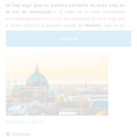
¡Si hay algo que no puedes perderte en esta vida es
el sur de Alemania!
Y se trata de un viaje totalmente
accesible para personas con discapacidad. En este viaje van
a poder conocer la popular ciudad de
Múnich
, una de las
ciudades más importantes del mundo, y la hermosa ciudad
medieval de
Núremberg
. No lo dudes más y atrévete
VER RUTA
a
viajar en tu silla de ruedas
por el sur de Alemania.
Nosotros nos encargaremos de todo y tu,
¡Sólo deberás
disfrutar!
Escápate a Berlín
Alemania