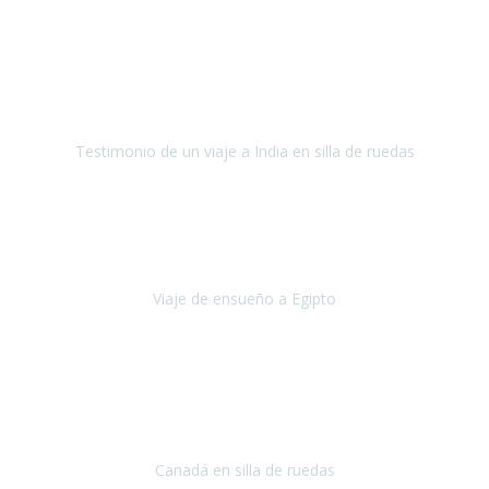
Fuerteventura
Septiembre 2022
La organización de mi viaje a la India fue excelente, los hoteles
estaban bien elegidos, el guía y el conductor cumplieron con su
cometido.
Testimonio de un viaje a India en silla de ruedas
India
Octubre 2022
Uno de los sueños de mi esposa y mío
, casi desde el día en que
nos conocimos
era poder visitar a Egipto
.
Viaje de ensueño a Egipto
Egipto
Octubre 2022
Ha sido una semana inolvidable en
Niagara y Toronto
(Canadá)
cumpliendo un sueño después de haberlo tenido que anular por el
COVID-19 en el año 2020.
Canadá en silla de ruedas