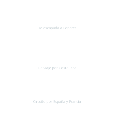
Julio 2019
Queremos daros las gracias por el viaje que nos habeis organizado.
Ha salido todo muy bien y hemos disfrutado mucho.
De escapada a Londres
Londres
Agosto 2019
Gracias a Travel Xperience por hacer de Costa Rica un
estupendo destino accesible
para las personas con movilidad
reducida.
De viaje por Costa Rica
Costa Rica
Julio 2019
Pasamos unos días inolvidables
, se cuidaron todos los detalles
desde los hoteles con ubicaciones estratégicas cercanos a los
lugares más emblemáticos de cada
Circuito por España y Francia
España y Francia
Septiembre 2019