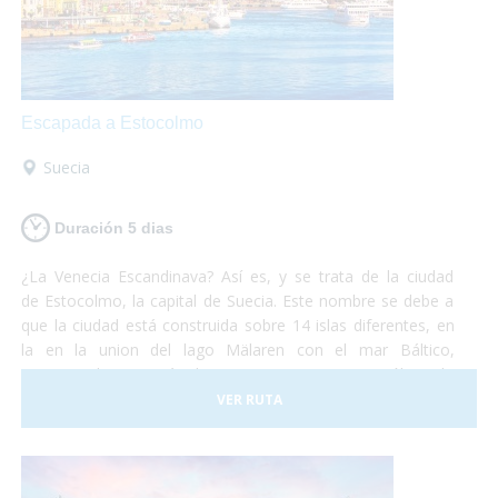
Escapada a Estocolmo
Suecia
Duración 5 dias
¿La Venecia Escandinava? Así es, y se trata de la ciudad
de Estocolmo, la capital de Suecia. Este nombre se debe a
que la ciudad está construida sobre 14 islas diferentes, en
la en la union del lago Mälaren con el mar Báltico,
comunicadas por más de cincuenta puentes. No sólo es la
capital de Suecia sino que se la puede considerar como una
VER RUTA
de las capitales del mundo, líder en muchos de los campos
que existen. Es una ciudad que funciona a la perfección
y dan ganas de quedarse. No debes pensártelo dos veces
y, ¡Vete ya a conocer la fantástica ciudad de Estocolmo!¡No