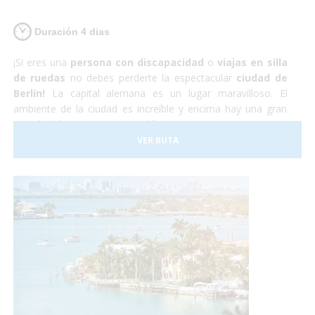
Duración 4 dias
¡Si eres una
persona con discapacidad
o
viajas en silla
de ruedas
no debes perderte la espectacular
ciudad de
Berlín!
La capital alemana es un lugar maravilloso. El
ambiente de la ciudad es increíble y encima hay una gran
cantidad de monumentos, edificios y museos por visitar. La
capital alemana es totalmente
accesible para personas
VER RUTA
con discapacidad
aunque hay que tener en cuenta que
algunas de las calles y plazas se encuentran adoquinadas y
pueden dificultar el paso a sillas de ruedas manuales. Sin
embargo nosotros nos encargaremos de todo, y tu sólo de
disfrutar.