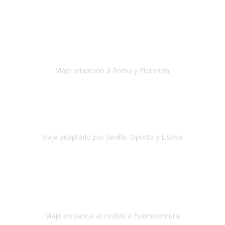
Europa
Septiembre 2022
Agradecer una vez más a Travel-Xperience
por su trabajo y
profesionalidad. Organización diez, tanto en aeropuertos, estación
de tren, asistencias, hoteles y material.
Viaje adaptado a Roma y Florencia
Roma y Florencia
Octubre 2022
Viajamos desde México. Tuvimos una muy buena experiencia y les
agradezco vuestro apoyo. Lo pasamos super. Las guías
maravillosas ambas, el Portus Cale, súper en todos sentidos.
Viaje adaptado por Sevilla, Oporto y Lisboa
Andalucía y Portugal
Octubre 2022
Hola Belén buenos días! Ya volvimos ayer y hemos descansado un
poco, quería agradecerte el trabajo que hiciste ya que el viaje ha
salido de 10.
Viaje en pareja accesible a Fuerteventura