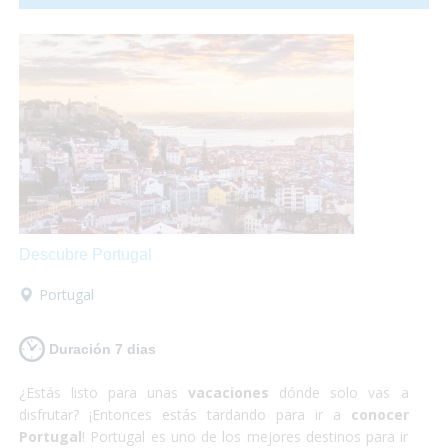
relativamente pequeño para la cantidad de gente que lo
habita y no es para nada caótico en comparación a las
otras grandes ciudades del mundo. ¡Sí que si lo que buscas
es
algo totalmente diferente
pero
enriquecedor
tu
destino es Japón! Además nosotros nos encargamos
de
satisfacer todas tus necesidades
y proporcionarte
el material y la información que requieras para hacer
que
estas vacaciones sean las mejores
que puedas
tener! Así que escápate a conocer Japón y,
¡Sólo disfruta!
Descubre Portugal
Portugal
Duración 7 dias
¿Estás listo para unas
vacaciones
dónde solo vas a
disfrutar? ¡Entonces estás tardando para ir a
conocer
Portugal
! Portugal es uno de los mejores destinos para ir