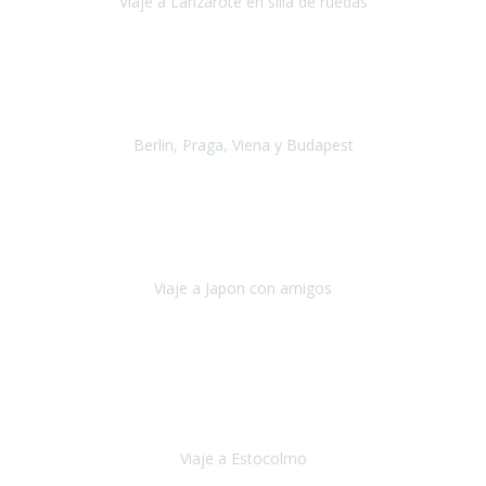
Viaje a Lanzarote en silla de ruedas
Lanzarote
Julio 2021
Por primera vez decidimos hacer un viaje que incluyera
varios paises
, algo que nos preocupaba mucho por coger varios
transportes, diferentes hoteles, alquiler
Berlin, Praga, Viena y Budapest
Alemania, Chequia, Austria y Budapest
Agosto 2019
Padezco de una enfermedad degenerativa
y, a día de hoy,
camino con ayuda de un bastón y teniendo cada vez más
dificultades con las barreras arquitectónicas y
Viaje a Japon con amigos
Japón
Julio 2019
El viatge a Estocolm amb l’organització de Travel Xperience
ha estat un èxit total.
Des de els consells per poder portar les
bateries de liti a l’avió,
sort del que ens ha
Viaje a Estocolmo
Estocolmo