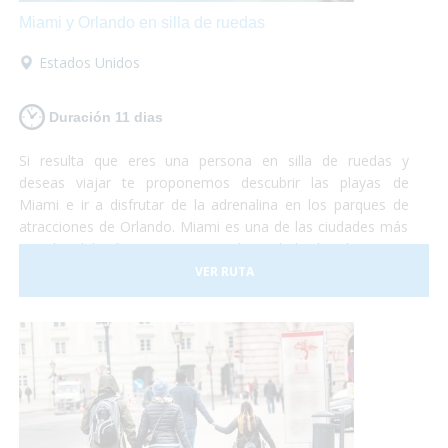
Miami y Orlando en silla de ruedas
Estados Unidos
Duración 11 dias
Si resulta que eres una persona en silla de ruedas y
deseas viajar te proponemos descubrir las playas de
Miami e ir a disfrutar de la adrenalina en los parques de
atracciones de Orlando. Miami es una de las ciudades más
grandes del país y con una gran diversidad cultural. Se trata
de un lugar de gran influencia caribeña y hermosas
VER RUTA
playas mezclado con grandes edificios y gran lujo. En este
viaje te proponemos destinar unos días a descubrir la
ciudad y sus lugares característicos como la Pequeña
Habana, el Downtown, Bahía Vizcaína y al mismo tiempo
conocer las reservas naturales con muchas especies en
peligro de extinción. La segunda parte del viaje se
desarrolla en la ciudad de Orlando. ¡No lo dudes más y vete
de vacaciones a Miami y Orlando! Será una experiencia