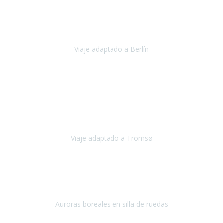
Nuestro viaje familiar a Berlín
organizado por Travel Xperience
ha sido fantástico
, desde el inicio con los preparativos y luego allí
en destino con los traslados
Viaje adaptado a Berlín
Berlín
Diciembre 2023
Este viaje a Tromsø nos ha permitido llegar a sitios y hacer
actividades que no habríamos podido imaginar: ver las auroras
boreales en un cielo estrellado a casi -12ºC, contemplar las ballenas
en
Viaje adaptado a Tromsø
Tromsø, Noruega
Noviembre 2023
Hola equipo!
Pues la vuelta a la realidad es dura, sobretodo después de unas
vacaciones de ensueño.
Auroras boreales en silla de ruedas
Tromso, Noruega