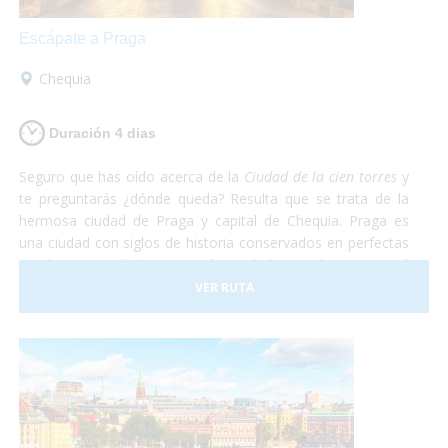
Escápate a Praga
Chequia
Duración 4 dias
Seguro que has oído acerca de la
Ciudad de la cien torres
y
te preguntarás ¿dónde queda? Resulta que se trata de la
hermosa ciudad de Praga y capital de Chequia. Praga es
una ciudad con siglos de historia conservados en perfectas
condiciones. Debido a esto, la Ciudad Vieja de Praga está
considerada Patrimonio de la Humanidad por la UNESCO.
VER RUTA
De Praga solamente te irás maravillado. Te aseguramos
que después de recorrer todas las callecitas del centro,
visitar el castillo y comer en el subsuelo del ayuntamiento
con una rica cerveza tradicional estarás sin palabras. Así
que escápate a conocer Praga, en el corazón de Europa
¡Sólo disfruta!