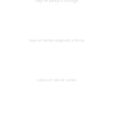
Viaje en pareja a Noruega
Noruega
Agosto 2022
Sinceramente disfrutar con la familia y la tranquilidad que nos dáis
en Travel Xperience es lo mejor del viaje. Sin problemas y con la
confianza plena en que todo iba a salir bien.
Viaje en familia adaptado a Roma
Roma y Pompeya
Julio 2022
En general: súper súper súper bien!
Habitación bien adaptada
,
gente muy amable y dispuesta, guias y tours muy adecuados.... y
todo muy bien organizado! Así da gusto..!
Lisboa en silla de ruedas
Lisboa
agosto de 2022
Era mi primer viaje en avión, elegí como destino la ciudad de la luz,
París. Y no me defraudó. Fue una semana increíble, desde la ida, en
Sevilla, hasta la vuelta.