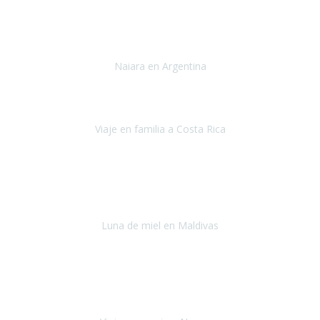
Toronto y Niágara
Julio 2022
Si tengo que describir mi viaje a Argentina en una palabra seria,
INCREIBLE.
Naiara en Argentina
Argentina
Junio 2022
"HA SIDO UN VIAJE ESPECTACULAR - UN VIAJE CON MAYUSCULAS"
Viaje en familia a Costa Rica
Costa Rica
Julio 2022
Después del accidente, ha sido muy complejo y difícil organizar
viajes.
Luna de miel en Maldivas
Maldivas
Agosto de 2022
El viaje fue sobre ruedas desde un principio, no pensé que
viajar en
avión en sillas de ruedas eléctricas
sería tan sencillo.