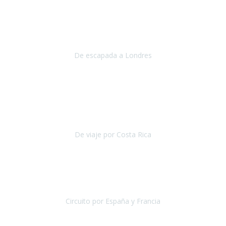
Julio 2019
Queremos daros las gracias por el viaje que nos habeis organizado.
Ha salido todo muy bien y hemos disfrutado mucho.
De escapada a Londres
Londres
Agosto 2019
Gracias a Travel Xperience por hacer de Costa Rica un
estupendo destino accesible
para las personas con movilidad
reducida.
De viaje por Costa Rica
Costa Rica
Julio 2019
Pasamos unos días inolvidables
, se cuidaron todos los detalles
desde los hoteles con ubicaciones estratégicas cercanos a los
lugares más emblemáticos de cada
Circuito por España y Francia
España y Francia
Septiembre 2019