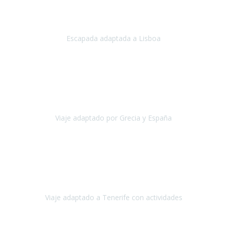
Acabo de regresar de
Lisboa
, una ciudad maravillosa con una gente
impresionante.
Escapada adaptada a Lisboa
Lisboa
Abril, 2024
Primero que nada, agradecerles de parte de Christian, Emilio y mi
persona por estar al pendiente en nuestro viaje, resolviendo
rápidamente los imprevistos que en una travesía como estas siemp
Viaje adaptado por Grecia y España
Grecia y España
Octubre, 2023
Destino: Tenerife sur, cerca de la playa de los cristianos. Hotel Sol y
Mar: un hotel totalmente adaptado, donde todo son comodidades.
¡Tiene todas las instalaciones adaptadas!
Viaje adaptado a Tenerife con actividades
Tenerife, España
Abril, 2024