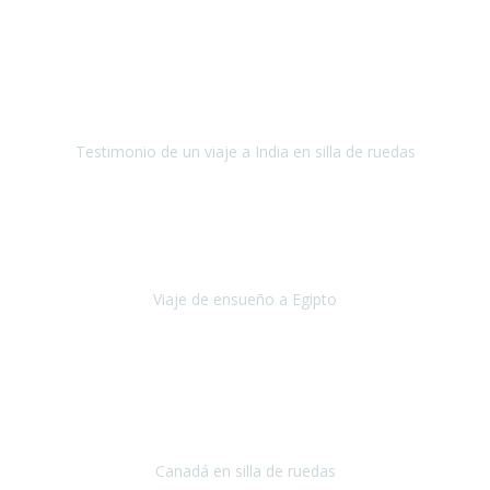
Fuerteventura
Septiembre 2022
La organización de mi viaje a la India fue excelente, los hoteles
estaban bien elegidos, el guía y el conductor cumplieron con su
cometido.
Testimonio de un viaje a India en silla de ruedas
India
Octubre 2022
Uno de los sueños de mi esposa y mío
, casi desde el día en que
nos conocimos
era poder visitar a Egipto
.
Viaje de ensueño a Egipto
Egipto
Octubre 2022
Ha sido una semana inolvidable en
Niagara y Toronto
(Canadá)
cumpliendo un sueño después de haberlo tenido que anular por el
COVID-19 en el año 2020.
Canadá en silla de ruedas