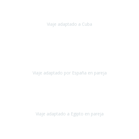
Hemos vivido un viaje que pensábamos que nunca podríamos llevar
a cabo.
Viaje adaptado a Cuba
Cuba
Abril, 2023
Estimada Julieta, antes que nada, quiero felicitarte y agradecerte por
la excelente planificación, coordinación y disposición
para que
nuestro viaje a España haya sido una experiencia inol
Viaje adaptado por España en pareja
España
Octubre, 2023
El viaje a Egipto ha sido precioso. Tenía ganas de hacer este viaje
pero me daba un poco miedo porque me habían dicho que el pais
no estaba nada adaptado.
Viaje adaptado a Egipto en pareja
Egipto
Mayo, 2023
Es la segunda vez que viajo con Travel Xperience y habrá más.