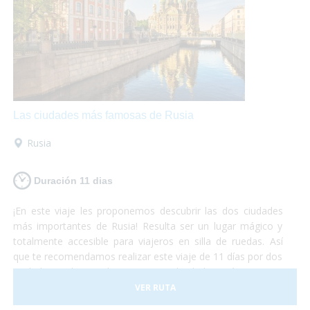
hoteles, transportes y todo tipo de
actividades
accesibles.
¡No lo duden más y atrévanse a
descubrir el continente europeo!
Unas vacaciones
diferentes
que las disfrutarán al máximo mientras se
maravillan con la belleza de estos lugares y conocen
culturas totalmente diferentes aunque se encuentren a
pocos cientos de kilómetros entre ellas.
¡Europa les
encantará!
Las ciudades más famosas de Rusia
Rusia
Duración 11 dias
¡En este viaje les proponemos descubrir las dos ciudades
más importantes de Rusia! Resulta ser un lugar mágico y
totalmente accesible para viajeros en silla de ruedas. Así
que te recomendamos realizar este viaje de 11 días por dos
ciudades realmente hermosas. No lo dudes más y vete a
conocer las principales ciudades rusas, ¡dejamos el resto
VER RUTA
para otra aventura!¡Sólo preocúpate por disfrutar al