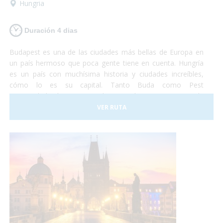
Hungria
Duración 4 dias
Budapest es una de las ciudades más bellas de Europa en
un país hermoso que poca gente tiene en cuenta. Hungría
es un país con muchísima historia y ciudades increíbles,
cómo lo es su capital. Tanto Buda como Pest
eran ciudades hermosas y ahora que lucen como una sola
son la combinación más bella que puedas imaginar. Así que
VER RUTA
si tienes unos días no te lo pienses más y vete a conocer
Budapest. Nosotros nos encargaremos de satisfacer todas
tus necesidades y tu... ¡deberás encargarte de disfrutar!