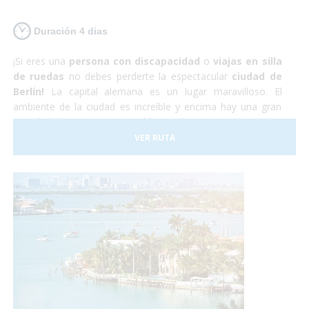
Duración 4 dias
¡Si eres una
persona con discapacidad
o
viajas en silla
de ruedas
no debes perderte la espectacular
ciudad de
Berlín!
La capital alemana es un lugar maravilloso. El
ambiente de la ciudad es increíble y encima hay una gran
cantidad de monumentos, edificios y museos por visitar. La
capital alemana es totalmente
accesible para personas
VER RUTA
con discapacidad
aunque hay que tener en cuenta que
algunas de las calles y plazas se encuentran adoquinadas y
pueden dificultar el paso a sillas de ruedas manuales. Sin
embargo nosotros nos encargaremos de todo, y tu sólo de
disfrutar.