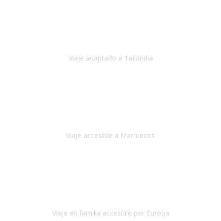
Cuba
Febrero 2023
Tailandia era uno de los viajes que desde siempre tenía en mente y
he vuelto encantado de la vida, he alucinado.
Viaje adaptado a Tailandia
Tailandia
Noviembre 2022
Nuestra experiencia ha sido inmejorable.
La atención que nos
brindaron Abdeljalil y Khadija en el Riad fue al más puro estilo
'padres', siempre cuidadosos, cari
Viaje accesible a Marruecos
Marruecos
Octubre 2022
Nuestra experiencia con Travel Xperience fue muy positiva
,
desde el inicio de los preparativos del viaje atendieron cada una de
nuestras inquietudes, solicitude
Viaje en familia accesible por Europa