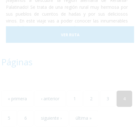
¡Vayamos a descubrir la región alemana de Renania-
Palatinado! Se trata de una región rural muy hermosa por
sus pueblos de cuentos de hadas y por sus deliciosos
vinos. En este viaje vas a poder conocer las innumerables
actividades que se pueden realizar en Renania ya sean
catas de vinos, paseos en tren o la visita de algún museo...
VER RUTA
todos ellos accesibles para personas con discapacidad. ¡No
lo dudes más y escápate conocer el sur-oeste alemán!
Páginas
« primera
‹ anterior
1
2
3
4
5
6
siguiente ›
última »