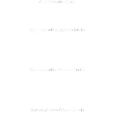
Viaje adaptado a Italia
Italia
Octubre 2023
Lo primero daros las gracias a Belén y a todo el equipo. Nos hemos
sentido totalmente respaldados por vosotros en todo momento.
Viaje adaptado a Japon en familia
Japón
Octubre 2023
El viaje
, el país, los paisajes, la gente,
todo genial
y precioso, nos
han cuidado en cada momento y detalle,
los hoteles
son
impresionantes,
Viaje adaptado a Kenia en familia
Kenia
Agosto 2023
La atención ha sido estupenda
durante todo el proceso, al
tratarse de un viaje privado para mi y mi mujer todos los traslados
los hicimos en coches,
al más mínimo problema
Viaje adaptado a Cuba en pareja