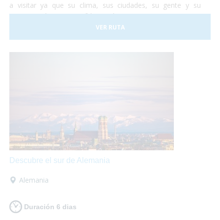
a visitar ya que su clima, sus ciudades, su gente y su
gastronomía son increíbles. Así que te proponemos una
viaje para que lo puedas descubrir en su totalidad sobre
VER RUTA
tu
silla de ruedas
sin problema alguno. ¡No lo dudes más
y vete a conocer Portugal! Nosotros nos encargamos de
organizar todo...
¡Tu sólo deberás disfrutar al máximo!
Descubre el sur de Alemania
Alemania
Duración 6 dias