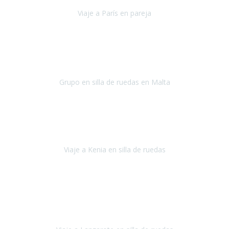
Viaje a París en pareja
París
septiembre de 2021
Acabo de llegar de Malta y el grupo de wasap no deja de sonar, con
fotos o con comentarios sobre como lo hemos pasado.
Grupo en silla de ruedas en Malta
Malta
Agosto 2021
Somos una familia con dos niños pequeños y yo tengo una
enfermedad degenerativa que ya no permite caminar, sin embargo
a todos nos encanta viajar.
Viaje a Kenia en silla de ruedas
Kenia
Junio 2021
Si tienes movilidad reducida o eres usuario/a de silla de ruedas o
sillamóvil y te da miedo viajar porque no sabes con las barreras que
te vas a encontrar, ponte en contacto con