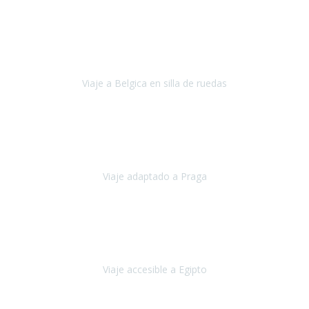
Alemania
Agosto, 2023
Lo primero, deciros que
voy en silla de ruedas
y era el primer
viaje que hacía con mi hermana.
Viaje a Belgica en silla de ruedas
Bélgica
Junio, 2023
Hemos confiado en Travel Xperience por tercera vez
y
esperamos hacerlo nuevamente el próximo verano.
Viaje adaptado a Praga
Praga
Mayo, 2023
Queremos agradecer a Travel Xperience la organización de este
viaje.
Viaje accesible a Egipto
Egipto
Marzo, 2023