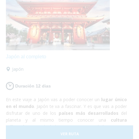
te defraudará! Y no debes preocuparte por nada, ¡Sólo de
disfrutar!
Japón al completo
Japón
Duración 12 dias
En este viaje a Japón vas a poder conocer un
lugar único
en el mundo
. Japón te va a fascinar. Y es que vas a poder
disfrutar de uno de los
países más desarrollados
del
planeta y al mismo tiempo conocer una
cultura
milenaria
que todavía hoy persiste en sus habitantes. En
Japón todo funciona a la perfección, se trata de un país
VER RUTA