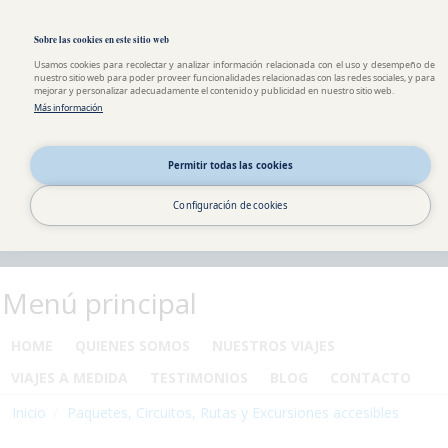
Pasar al contenido principal
Toggle high contrast
Sobre las cookies en este sitio web
Usamos cookies para recolectar y analizar información relacionada con el uso y desempeño de
nuestro sitio web para poder proveer funcionalidades relacionadas con las redes sociales, y para
mejorar y personalizar adecuadamente el contenido y publicidad en nuestro sitio web.
Más información
Permitir todas las cookies
Configuración de cookies
Menú principal
HOME
QUIENES SOMOS
NUESTROS VIAJES
VIAJES A MEDIDA
TESTIMONIOS
BLOG
CONTACTO
Inicio
Paquetes, Circuitos, Rutas y Excursiones accesibles