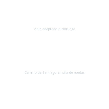
Noviembre 2023
Nuestro viaje familiar a Noruega, organizado por Travel Xperience,
ha sido un un éxito. Todo ha estado organizado
cronométricamente, desde traslados y hoteles a los viajes en barco.
Viaje adaptado a Noruega
Noruega
Agosto 2023
A través de este medio quería dejar mi comentario sobre la
excelente logística que diseñó Travel Xperience para que mi hijo
Conrado lograra el gran objetivo de recorrer el Camino de Santiago
de Co
Camino de Santiago en silla de ruedas
Camino de Santiago
Julio 2023
Para mí fue un servicio muy acorde a mis necesidades además,
ustedes siempre estuvieron muy atentos a cualquier consulta que
necesitáramos.