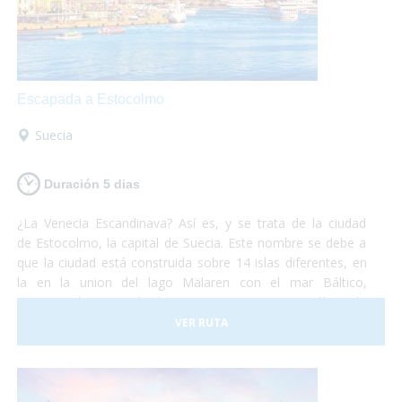
Escapada a Estocolmo
Suecia
Duración 5 dias
¿La Venecia Escandinava? Así es, y se trata de la ciudad
de Estocolmo, la capital de Suecia. Este nombre se debe a
que la ciudad está construida sobre 14 islas diferentes, en
la en la union del lago Mälaren con el mar Báltico,
comunicadas por más de cincuenta puentes. No sólo es la
capital de Suecia sino que se la puede considerar como una
VER RUTA
de las capitales del mundo, líder en muchos de los campos
que existen. Es una ciudad que funciona a la perfección
y dan ganas de quedarse. No debes pensártelo dos veces
y, ¡Vete ya a conocer la fantástica ciudad de Estocolmo!¡No