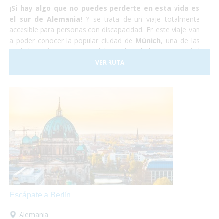
¡Si hay algo que no puedes perderte en esta vida es
el sur de Alemania!
Y se trata de un viaje totalmente
accesible para personas con discapacidad. En este viaje van
a poder conocer la popular ciudad de
Múnich
, una de las
ciudades más importantes del mundo, y la hermosa ciudad
medieval de
Núremberg
. No lo dudes más y atrévete
VER RUTA
a
viajar en tu silla de ruedas
por el sur de Alemania.
Nosotros nos encargaremos de todo y tu,
¡Sólo deberás
disfrutar!
Escápate a Berlín
Alemania