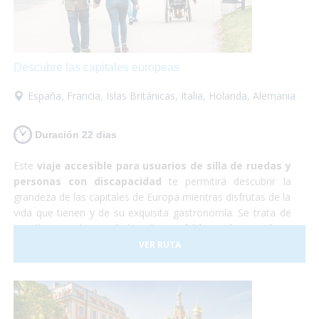
increíble en la que no tendrás que preocuparte por
nada... ¡Sólo en disfrutar!
Descubre las capitales europeas
España
,
Francia
,
Islas Británicas
,
Italia
,
Holanda
,
Alemania
Duración 22 dias
Este
viaje accesible para usuarios de silla de ruedas y
personas con discapacidad
te permitirá descubrir la
grandeza de las capitales de Europa mientras disfrutas de la
vida que tienen y de su exquisita gastronomía. Se trata de
22 días por las ciudades de
Madrid, París, Londres,
Ámsterdam, Berlín, Praga, Budapest y Roma
. Son
VER RUTA
todas muy diferentes entre sí y cada una es más hermosa
que la otra. Realmente serán unas
vacaciones de
ensueño.
Resulta que Europa es un
destino ideal para
personas con movilidad reducida
ya que contamos con