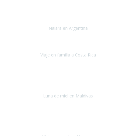
Toronto y Niágara
Julio 2022
Si tengo que describir mi viaje a Argentina en una palabra seria,
INCREIBLE.
Naiara en Argentina
Argentina
Junio 2022
"HA SIDO UN VIAJE ESPECTACULAR - UN VIAJE CON MAYUSCULAS"
Viaje en familia a Costa Rica
Costa Rica
Julio 2022
Después del accidente, ha sido muy complejo y difícil organizar
viajes.
Luna de miel en Maldivas
Maldivas
Agosto de 2022
El viaje fue sobre ruedas desde un principio, no pensé que
viajar en
avión en sillas de ruedas eléctricas
sería tan sencillo.