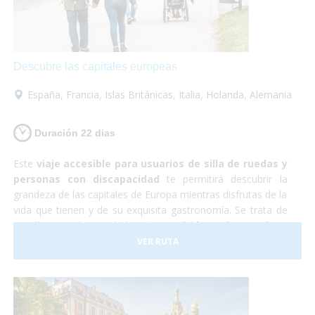
increíble en la que no tendrás que preocuparte por
nada... ¡Sólo en disfrutar!
Descubre las capitales europeas
España
,
Francia
,
Islas Británicas
,
Italia
,
Holanda
,
Alemania
Duración 22 dias
Este
viaje accesible para usuarios de silla de ruedas y
personas con discapacidad
te permitirá descubrir la
grandeza de las capitales de Europa mientras disfrutas de la
vida que tienen y de su exquisita gastronomía. Se trata de
22 días por las ciudades de
Madrid, París, Londres,
Ámsterdam, Berlín, Praga, Budapest y Roma
. Son
VER RUTA
todas muy diferentes entre sí y cada una es más hermosa
que la otra. Realmente serán unas
vacaciones de
ensueño.
Resulta que Europa es un
destino ideal para
personas con movilidad reducida
ya que contamos con