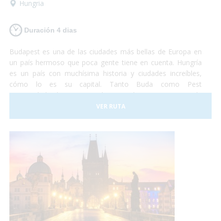
Hungria
Duración 4 dias
Budapest es una de las ciudades más bellas de Europa en
un país hermoso que poca gente tiene en cuenta. Hungría
es un país con muchísima historia y ciudades increíbles,
cómo lo es su capital. Tanto Buda como Pest
eran ciudades hermosas y ahora que lucen como una sola
son la combinación más bella que puedas imaginar. Así que
VER RUTA
si tienes unos días no te lo pienses más y vete a conocer
Budapest. Nosotros nos encargaremos de satisfacer todas
tus necesidades y tu... ¡deberás encargarte de disfrutar!