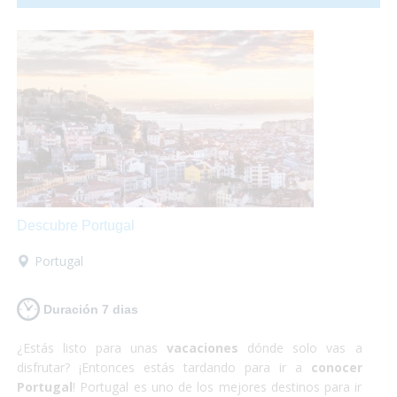
relativamente pequeño para la cantidad de gente que lo
habita y no es para nada caótico en comparación a las
otras grandes ciudades del mundo. ¡Sí que si lo que buscas
es
algo totalmente diferente
pero
enriquecedor
tu
destino es Japón! Además nosotros nos encargamos
de
satisfacer todas tus necesidades
y proporcionarte
el material y la información que requieras para hacer
que
estas vacaciones sean las mejores
que puedas
tener! Así que escápate a conocer Japón y,
¡Sólo disfruta!
Descubre Portugal
Portugal
Duración 7 dias
¿Estás listo para unas
vacaciones
dónde solo vas a
disfrutar? ¡Entonces estás tardando para ir a
conocer
Portugal
! Portugal es uno de los mejores destinos para ir