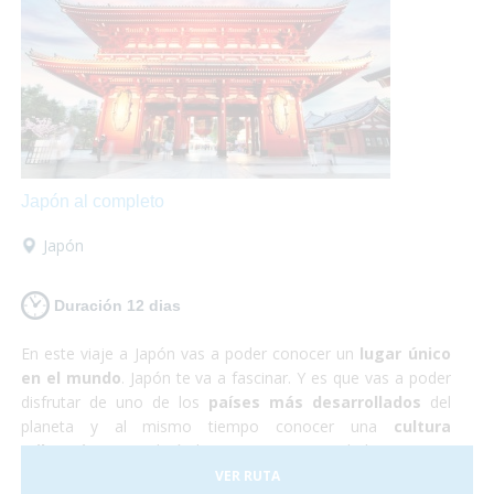
te defraudará! Y no debes preocuparte por nada, ¡Sólo de
disfrutar!
Japón al completo
Japón
Duración 12 dias
En este viaje a Japón vas a poder conocer un
lugar único
en el mundo
. Japón te va a fascinar. Y es que vas a poder
disfrutar de uno de los
países más desarrollados
del
planeta y al mismo tiempo conocer una
cultura
milenaria
que todavía hoy persiste en sus habitantes. En
Japón todo funciona a la perfección, se trata de un país
VER RUTA