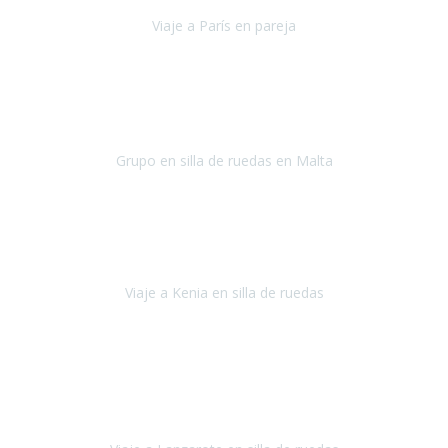
Viaje a París en pareja
París
septiembre de 2021
Acabo de llegar de Malta y el grupo de wasap no deja de sonar, con
fotos o con comentarios sobre como lo hemos pasado.
Grupo en silla de ruedas en Malta
Malta
Agosto 2021
Somos una familia con dos niños pequeños y yo tengo una
enfermedad degenerativa que ya no permite caminar, sin embargo
a todos nos encanta viajar.
Viaje a Kenia en silla de ruedas
Kenia
Junio 2021
Si tienes movilidad reducida o eres usuario/a de silla de ruedas o
sillamóvil y te da miedo viajar porque no sabes con las barreras que
te vas a encontrar, ponte en contacto con