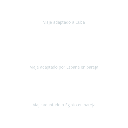
Hemos vivido un viaje que pensábamos que nunca podríamos llevar
a cabo.
Viaje adaptado a Cuba
Cuba
Abril, 2023
Estimada Julieta, antes que nada, quiero felicitarte y agradecerte por
la excelente planificación, coordinación y disposición
para que
nuestro viaje a España haya sido una experiencia inol
Viaje adaptado por España en pareja
España
Octubre, 2023
El viaje a Egipto ha sido precioso. Tenía ganas de hacer este viaje
pero me daba un poco miedo porque me habían dicho que el pais
no estaba nada adaptado.
Viaje adaptado a Egipto en pareja
Egipto
Mayo, 2023
Es la segunda vez que viajo con Travel Xperience y habrá más.