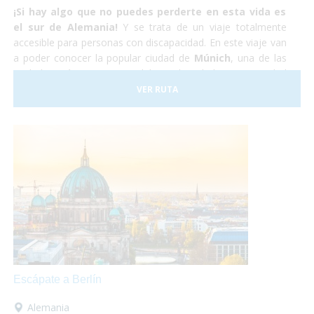
¡Si hay algo que no puedes perderte en esta vida es
el sur de Alemania!
Y se trata de un viaje totalmente
accesible para personas con discapacidad. En este viaje van
a poder conocer la popular ciudad de
Múnich
, una de las
ciudades más importantes del mundo, y la hermosa ciudad
medieval de
Núremberg
. No lo dudes más y atrévete
VER RUTA
a
viajar en tu silla de ruedas
por el sur de Alemania.
Nosotros nos encargaremos de todo y tu,
¡Sólo deberás
disfrutar!
Escápate a Berlín
Alemania