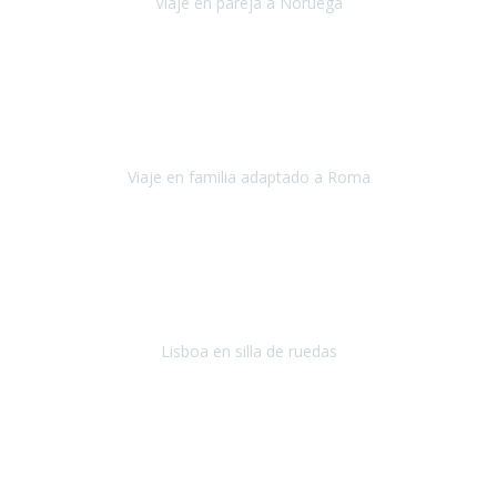
Viaje en pareja a Noruega
Noruega
Agosto 2022
Sinceramente disfrutar con la familia y la tranquilidad que nos dáis
en Travel Xperience es lo mejor del viaje. Sin problemas y con la
confianza plena en que todo iba a salir bien.
Viaje en familia adaptado a Roma
Roma y Pompeya
Julio 2022
En general: súper súper súper bien!
Habitación bien adaptada
,
gente muy amable y dispuesta, guias y tours muy adecuados.... y
todo muy bien organizado! Así da gusto..!
Lisboa en silla de ruedas
Lisboa
agosto de 2022
Era mi primer viaje en avión, elegí como destino la ciudad de la luz,
París. Y no me defraudó. Fue una semana increíble, desde la ida, en
Sevilla, hasta la vuelta.