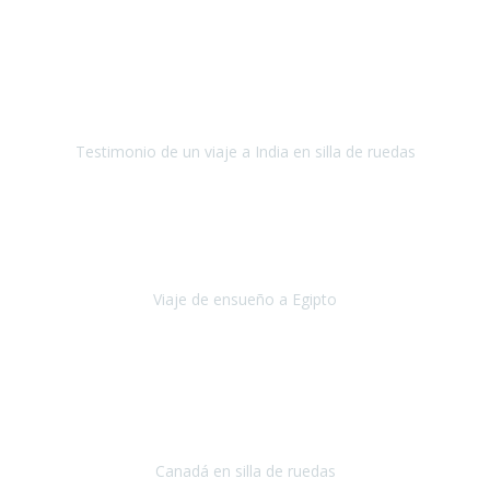
Fuerteventura
Septiembre 2022
La organización de mi viaje a la India fue excelente, los hoteles
estaban bien elegidos, el guía y el conductor cumplieron con su
cometido.
Testimonio de un viaje a India en silla de ruedas
India
Octubre 2022
Uno de los sueños de mi esposa y mío
, casi desde el día en que
nos conocimos
era poder visitar a Egipto
.
Viaje de ensueño a Egipto
Egipto
Octubre 2022
Ha sido una semana inolvidable en
Niagara y Toronto
(Canadá)
cumpliendo un sueño después de haberlo tenido que anular por el
COVID-19 en el año 2020.
Canadá en silla de ruedas