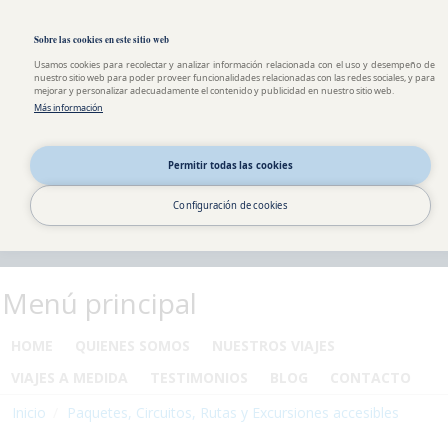
Pasar al contenido principal
Toggle high contrast
Sobre las cookies en este sitio web
Usamos cookies para recolectar y analizar información relacionada con el uso y desempeño de
nuestro sitio web para poder proveer funcionalidades relacionadas con las redes sociales, y para
mejorar y personalizar adecuadamente el contenido y publicidad en nuestro sitio web.
Más información
Permitir todas las cookies
Configuración de cookies
Menú principal
HOME
QUIENES SOMOS
NUESTROS VIAJES
VIAJES A MEDIDA
TESTIMONIOS
BLOG
CONTACTO
Inicio
Paquetes, Circuitos, Rutas y Excursiones accesibles