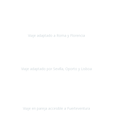
Europa
Septiembre 2022
Agradecer una vez más a Travel-Xperience
por su trabajo y
profesionalidad. Organización diez, tanto en aeropuertos, estación
de tren, asistencias, hoteles y material.
Viaje adaptado a Roma y Florencia
Roma y Florencia
Octubre 2022
Viajamos desde México. Tuvimos una muy buena experiencia y les
agradezco vuestro apoyo. Lo pasamos super. Las guías
maravillosas ambas, el Portus Cale, súper en todos sentidos.
Viaje adaptado por Sevilla, Oporto y Lisboa
Andalucía y Portugal
Octubre 2022
Hola Belén buenos días! Ya volvimos ayer y hemos descansado un
poco, quería agradecerte el trabajo que hiciste ya que el viaje ha
salido de 10.
Viaje en pareja accesible a Fuerteventura