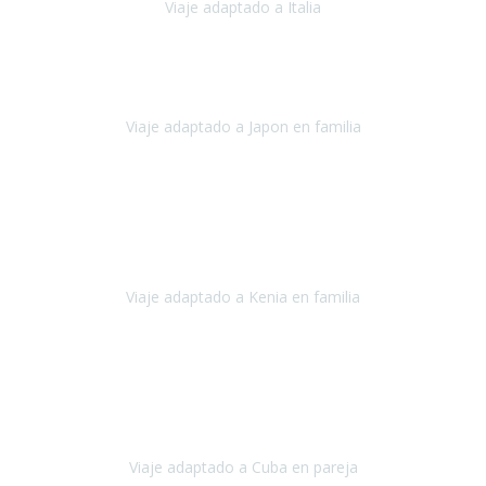
Viaje adaptado a Italia
Italia
Octubre 2023
Lo primero daros las gracias a Belén y a todo el equipo. Nos hemos
sentido totalmente respaldados por vosotros en todo momento.
Viaje adaptado a Japon en familia
Japón
Octubre 2023
El viaje
, el país, los paisajes, la gente,
todo genial
y precioso, nos
han cuidado en cada momento y detalle,
los hoteles
son
impresionantes,
Viaje adaptado a Kenia en familia
Kenia
Agosto 2023
La atención ha sido estupenda
durante todo el proceso, al
tratarse de un viaje privado para mi y mi mujer todos los traslados
los hicimos en coches,
al más mínimo problema
Viaje adaptado a Cuba en pareja