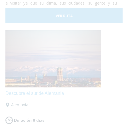
a visitar ya que su clima, sus ciudades, su gente y su
gastronomía son increíbles. Así que te proponemos una
viaje para que lo puedas descubrir en su totalidad sobre
VER RUTA
tu
silla de ruedas
sin problema alguno. ¡No lo dudes más
y vete a conocer Portugal! Nosotros nos encargamos de
organizar todo...
¡Tu sólo deberás disfrutar al máximo!
Descubre el sur de Alemania
Alemania
Duración 6 dias