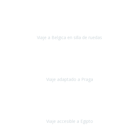
Alemania
Agosto, 2023
Lo primero, deciros que
voy en silla de ruedas
y era el primer
viaje que hacía con mi hermana.
Viaje a Belgica en silla de ruedas
Bélgica
Junio, 2023
Hemos confiado en Travel Xperience por tercera vez
y
esperamos hacerlo nuevamente el próximo verano.
Viaje adaptado a Praga
Praga
Mayo, 2023
Queremos agradecer a Travel Xperience la organización de este
viaje.
Viaje accesible a Egipto
Egipto
Marzo, 2023