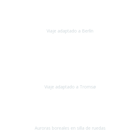
Nuestro viaje familiar a Berlín
organizado por Travel Xperience
ha sido fantástico
, desde el inicio con los preparativos y luego allí
en destino con los traslados
Viaje adaptado a Berlín
Berlín
Diciembre 2023
Este viaje a Tromsø nos ha permitido llegar a sitios y hacer
actividades que no habríamos podido imaginar: ver las auroras
boreales en un cielo estrellado a casi -12ºC, contemplar las ballenas
en
Viaje adaptado a Tromsø
Tromsø, Noruega
Noviembre 2023
Hola equipo!
Pues la vuelta a la realidad es dura, sobretodo después de unas
vacaciones de ensueño.
Auroras boreales en silla de ruedas
Tromso, Noruega