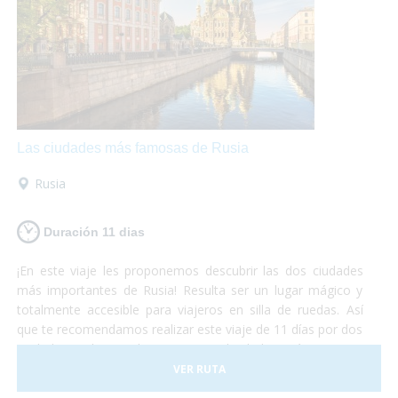
hoteles, transportes y todo tipo de
actividades
accesibles.
¡No lo duden más y atrévanse a
descubrir el continente europeo!
Unas vacaciones
diferentes
que las disfrutarán al máximo mientras se
maravillan con la belleza de estos lugares y conocen
culturas totalmente diferentes aunque se encuentren a
pocos cientos de kilómetros entre ellas.
¡Europa les
encantará!
Las ciudades más famosas de Rusia
Rusia
Duración 11 dias
¡En este viaje les proponemos descubrir las dos ciudades
más importantes de Rusia! Resulta ser un lugar mágico y
totalmente accesible para viajeros en silla de ruedas. Así
que te recomendamos realizar este viaje de 11 días por dos
ciudades realmente hermosas. No lo dudes más y vete a
conocer las principales ciudades rusas, ¡dejamos el resto
VER RUTA
para otra aventura!¡Sólo preocúpate por disfrutar al