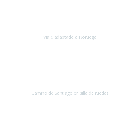
Noviembre 2023
Nuestro viaje familiar a Noruega, organizado por Travel Xperience,
ha sido un un éxito. Todo ha estado organizado
cronométricamente, desde traslados y hoteles a los viajes en barco.
Viaje adaptado a Noruega
Noruega
Agosto 2023
A través de este medio quería dejar mi comentario sobre la
excelente logística que diseñó Travel Xperience para que mi hijo
Conrado lograra el gran objetivo de recorrer el Camino de Santiago
de Co
Camino de Santiago en silla de ruedas
Camino de Santiago
Julio 2023
Para mí fue un servicio muy acorde a mis necesidades además,
ustedes siempre estuvieron muy atentos a cualquier consulta que
necesitáramos.