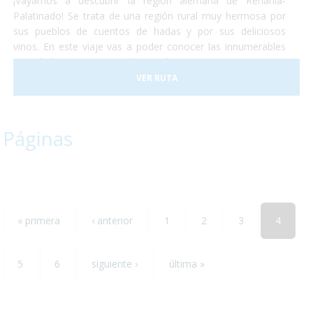
¡Vayamos a descubrir la región alemana de Renania-
Palatinado! Se trata de una región rural muy hermosa por
sus pueblos de cuentos de hadas y por sus deliciosos
vinos. En este viaje vas a poder conocer las innumerables
actividades que se pueden realizar en Renania ya sean
catas de vinos, paseos en tren o la visita de algún museo...
VER RUTA
todos ellos accesibles para personas con discapacidad. ¡No
lo dudes más y escápate conocer el sur-oeste alemán!
Páginas
« primera
‹ anterior
1
2
3
4
5
6
siguiente ›
última »