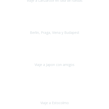
Viaje a Lanzarote en silla de ruedas
Lanzarote
Julio 2021
Por primera vez decidimos hacer un viaje que incluyera
varios paises
, algo que nos preocupaba mucho por coger varios
transportes, diferentes hoteles, alquiler
Berlin, Praga, Viena y Budapest
Alemania, Chequia, Austria y Budapest
Agosto 2019
Padezco de una enfermedad degenerativa
y, a día de hoy,
camino con ayuda de un bastón y teniendo cada vez más
dificultades con las barreras arquitectónicas y
Viaje a Japon con amigos
Japón
Julio 2019
El viatge a Estocolm amb l’organització de Travel Xperience
ha estat un èxit total.
Des de els consells per poder portar les
bateries de liti a l’avió,
sort del que ens ha
Viaje a Estocolmo
Estocolmo