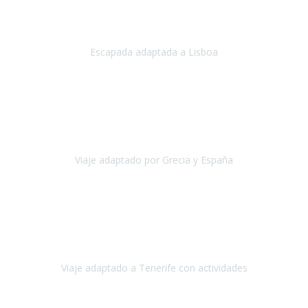
Acabo de regresar de
Lisboa
, una ciudad maravillosa con una gente
impresionante.
Escapada adaptada a Lisboa
Lisboa
Abril, 2024
Primero que nada, agradecerles de parte de Christian, Emilio y mi
persona por estar al pendiente en nuestro viaje, resolviendo
rápidamente los imprevistos que en una travesía como estas siemp
Viaje adaptado por Grecia y España
Grecia y España
Octubre, 2023
Destino: Tenerife sur, cerca de la playa de los cristianos. Hotel Sol y
Mar: un hotel totalmente adaptado, donde todo son comodidades.
¡Tiene todas las instalaciones adaptadas!
Viaje adaptado a Tenerife con actividades
Tenerife, España
Abril, 2024