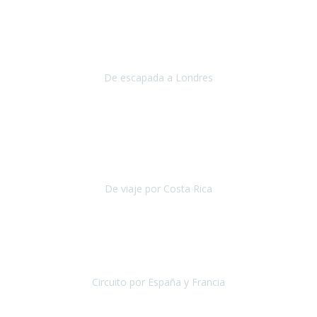
Julio 2019
Queremos daros las gracias por el viaje que nos habeis organizado.
Ha salido todo muy bien y hemos disfrutado mucho.
De escapada a Londres
Londres
Agosto 2019
Gracias a Travel Xperience por hacer de Costa Rica un
estupendo destino accesible
para las personas con movilidad
reducida.
De viaje por Costa Rica
Costa Rica
Julio 2019
Pasamos unos días inolvidables
, se cuidaron todos los detalles
desde los hoteles con ubicaciones estratégicas cercanos a los
lugares más emblemáticos de cada
Circuito por España y Francia
España y Francia
Septiembre 2019