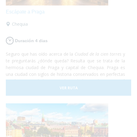
Escápate a Praga
Chequia
Duración 4 dias
Seguro que has oído acerca de la
Ciudad de la cien torres
y
te preguntarás ¿dónde queda? Resulta que se trata de la
hermosa ciudad de Praga y capital de Chequia. Praga es
una ciudad con siglos de historia conservados en perfectas
condiciones. Debido a esto, la Ciudad Vieja de Praga está
considerada Patrimonio de la Humanidad por la UNESCO.
VER RUTA
De Praga solamente te irás maravillado. Te aseguramos
que después de recorrer todas las callecitas del centro,
visitar el castillo y comer en el subsuelo del ayuntamiento
con una rica cerveza tradicional estarás sin palabras. Así
que escápate a conocer Praga, en el corazón de Europa
¡Sólo disfruta!