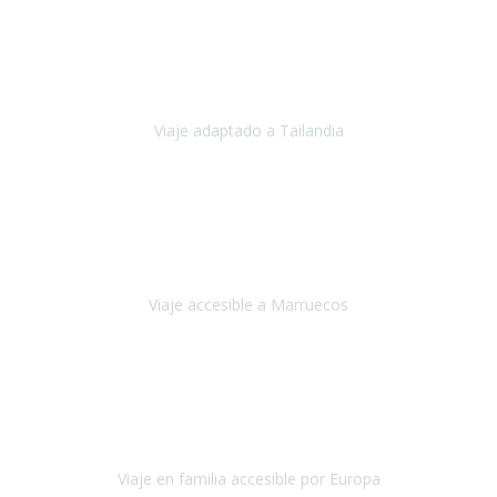
Cuba
Febrero 2023
Tailandia era uno de los viajes que desde siempre tenía en mente y
he vuelto encantado de la vida, he alucinado.
Viaje adaptado a Tailandia
Tailandia
Noviembre 2022
Nuestra experiencia ha sido inmejorable.
La atención que nos
brindaron Abdeljalil y Khadija en el Riad fue al más puro estilo
'padres', siempre cuidadosos, cari
Viaje accesible a Marruecos
Marruecos
Octubre 2022
Nuestra experiencia con Travel Xperience fue muy positiva
,
desde el inicio de los preparativos del viaje atendieron cada una de
nuestras inquietudes, solicitude
Viaje en familia accesible por Europa