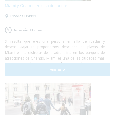
Miami y Orlando en silla de ruedas
Estados Unidos
Duración 11 dias
Si resulta que eres una persona en silla de ruedas y
deseas viajar te proponemos descubrir las playas de
Miami e ir a disfrutar de la adrenalina en los parques de
atracciones de Orlando. Miami es una de las ciudades más
grandes del país y con una gran diversidad cultural. Se trata
de un lugar de gran influencia caribeña y hermosas
VER RUTA
playas mezclado con grandes edificios y gran lujo. En este
viaje te proponemos destinar unos días a descubrir la
ciudad y sus lugares característicos como la Pequeña
Habana, el Downtown, Bahía Vizcaína y al mismo tiempo
conocer las reservas naturales con muchas especies en
peligro de extinción. La segunda parte del viaje se
desarrolla en la ciudad de Orlando. ¡No lo dudes más y vete
de vacaciones a Miami y Orlando! Será una experiencia