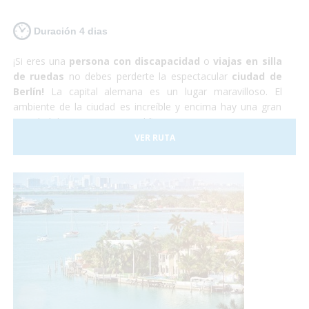
Duración 4 dias
¡Si eres una
persona con discapacidad
o
viajas en silla
de ruedas
no debes perderte la espectacular
ciudad de
Berlín!
La capital alemana es un lugar maravilloso. El
ambiente de la ciudad es increíble y encima hay una gran
cantidad de monumentos, edificios y museos por visitar. La
capital alemana es totalmente
accesible para personas
VER RUTA
con discapacidad
aunque hay que tener en cuenta que
algunas de las calles y plazas se encuentran adoquinadas y
pueden dificultar el paso a sillas de ruedas manuales. Sin
embargo nosotros nos encargaremos de todo, y tu sólo de
disfrutar.