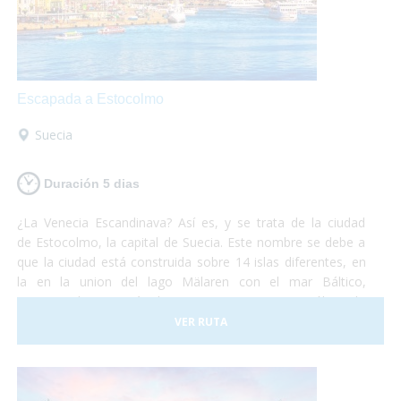
Escapada a Estocolmo
Suecia
Duración 5 dias
¿La Venecia Escandinava? Así es, y se trata de la ciudad
de Estocolmo, la capital de Suecia. Este nombre se debe a
que la ciudad está construida sobre 14 islas diferentes, en
la en la union del lago Mälaren con el mar Báltico,
comunicadas por más de cincuenta puentes. No sólo es la
capital de Suecia sino que se la puede considerar como una
VER RUTA
de las capitales del mundo, líder en muchos de los campos
que existen. Es una ciudad que funciona a la perfección
y dan ganas de quedarse. No debes pensártelo dos veces
y, ¡Vete ya a conocer la fantástica ciudad de Estocolmo!¡No