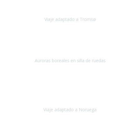
en
Viaje adaptado a Tromsø
Tromsø, Noruega
Noviembre 2023
Hola equipo!
Pues la vuelta a la realidad es dura, sobretodo después de unas
vacaciones de ensueño.
Auroras boreales en silla de ruedas
Tromso, Noruega
Noviembre 2023
Nuestro viaje familiar a Noruega, organizado por Travel Xperience,
ha sido un un éxito. Todo ha estado organizado
cronométricamente, desde traslados y hoteles a los viajes en barco.
Viaje adaptado a Noruega
Noruega
Agosto 2023
A través de este medio quería dejar mi comentario sobre la
excelente logística que diseñó Travel Xperience para que mi hijo