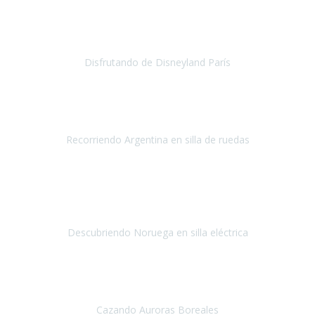
no ha podido ser más maravillosa
, todo facilidades y amabilidad
desde el minuto uno.
Disfrutando de Disneyland París
Disneyland París
Abril 2019
Este viaje no hubiera sido posible sin la organización de
Travel Xpirience.
Recorriendo Argentina en silla de ruedas
Argentina
Marzo 2019
Teniamos muchas ganas de conocer los fiordos noruegos
y
siempre por las limitaciones nos fue imposible, la verdad
nos
quedamos impresionados por la ate
Descubriendo Noruega en silla eléctrica
Noruega
Mayo 2019
Nuestra primera experiencia con Travel Xperience
, ha sido un
viaje a Tromso en Noruega,
para ver las auroras boreales.
Cazando Auroras Boreales