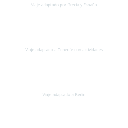
Viaje adaptado por Grecia y España
Grecia y España
Octubre, 2023
Destino: Tenerife sur, cerca de la playa de los cristianos. Hotel Sol y
Mar: un hotel totalmente adaptado, donde todo son comodidades.
¡Tiene todas las instalaciones adaptadas!
Viaje adaptado a Tenerife con actividades
Tenerife, España
Abril, 2024
Nuestro viaje familiar a Berlín
organizado por Travel Xperience
ha sido fantástico
, desde el inicio con los preparativos y luego allí
en destino con los traslados
Viaje adaptado a Berlín
Berlín
Diciembre 2023
Este viaje a Tromsø nos ha permitido llegar a sitios y hacer
actividades que no habríamos podido imaginar: ver las auroras
boreales en un cielo estrellado a casi -12ºC, contemplar las ballenas