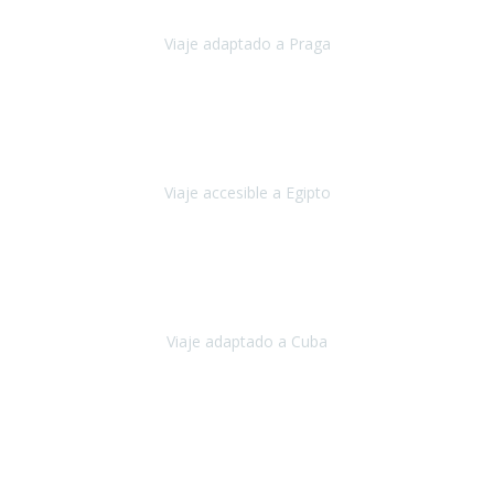
Viaje adaptado a Praga
Praga
Mayo, 2023
Queremos agradecer a Travel Xperience la organización de este
viaje.
Viaje accesible a Egipto
Egipto
Marzo, 2023
Hemos vivido un viaje que pensábamos que nunca podríamos llevar
a cabo.
Viaje adaptado a Cuba
Cuba
Abril, 2023
Estimada Julieta, antes que nada, quiero felicitarte y agradecerte por
la excelente planificación, coordinación y disposición
para que
nuestro viaje a España haya sido una experiencia inol