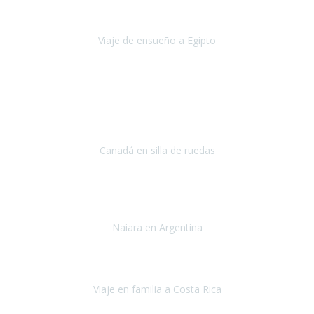
nos conocimos
era poder visitar a Egipto
.
Viaje de ensueño a Egipto
Egipto
Octubre 2022
Ha sido una semana inolvidable en
Niagara y Toronto
(Canadá)
cumpliendo un sueño después de haberlo tenido que anular por el
COVID-19 en el año 2020.
Canadá en silla de ruedas
Toronto y Niágara
Julio 2022
Si tengo que describir mi viaje a Argentina en una palabra seria,
INCREIBLE.
Naiara en Argentina
Argentina
Junio 2022
"HA SIDO UN VIAJE ESPECTACULAR - UN VIAJE CON MAYUSCULAS"
Viaje en familia a Costa Rica
Costa Rica