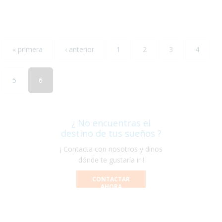
« primera
‹ anterior
1
2
3
4
5
6
¿ No encuentras el
destino de tus sueños ?
¡ Contacta con nosotros y dinos
dónde te gustaría ir !
CONTACTAR
AHORA