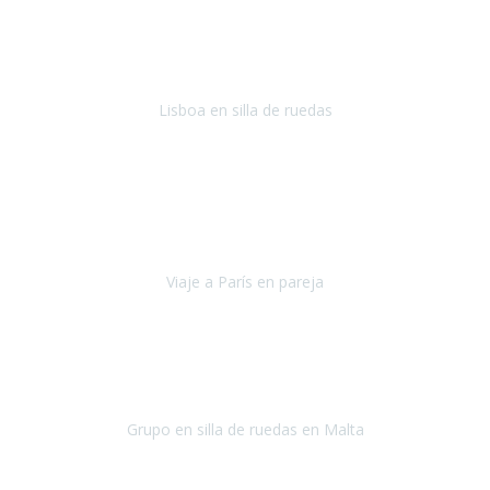
En general: súper súper súper bien!
Habitación bien adaptada
,
gente muy amable y dispuesta, guias y tours muy adecuados.... y
todo muy bien organizado! Así da gusto..!
Lisboa en silla de ruedas
Lisboa
agosto de 2022
Era mi primer viaje en avión, elegí como destino la ciudad de la luz,
París. Y no me defraudó. Fue una semana increíble, desde la ida, en
Sevilla, hasta la vuelta.
Viaje a París en pareja
París
septiembre de 2021
Acabo de llegar de Malta y el grupo de wasap no deja de sonar, con
fotos o con comentarios sobre como lo hemos pasado.
Grupo en silla de ruedas en Malta
Malta
Agosto 2021