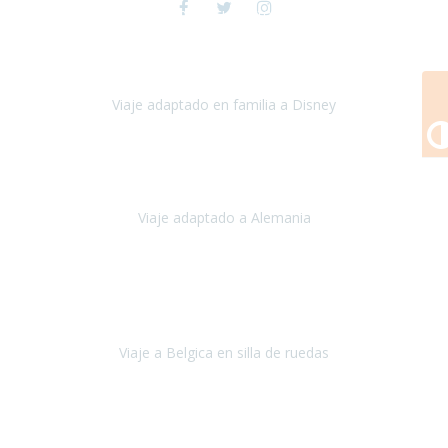
Viaje a Disney y París
espectacular , toda la preparación del viaje
fue maravillosa, tanto los hoteles como los itinerarios,
cualquier
imprevisto quedó solucionado
Viaje adaptado en familia a Disney
Disney y París
Julio, 2023
Buenos días!!
Viaje adaptado a Alemania
Alemania
Agosto, 2023
Lo primero, deciros que
voy en silla de ruedas
y era el primer
viaje que hacía con mi hermana.
Viaje a Belgica en silla de ruedas
Bélgica
Junio, 2023
Hemos confiado en Travel Xperience por tercera vez
y
esperamos hacerlo nuevamente el próximo verano.