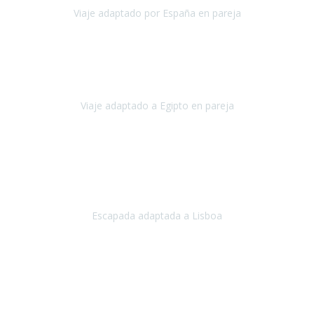
Viaje adaptado por España en pareja
España
Octubre, 2023
El viaje a Egipto ha sido precioso. Tenía ganas de hacer este viaje
pero me daba un poco miedo porque me habían dicho que el pais
no estaba nada adaptado.
Viaje adaptado a Egipto en pareja
Egipto
Mayo, 2023
Es la segunda vez que viajo con Travel Xperience y habrá más.
Acabo de regresar de
Lisboa
, una ciudad maravillosa con una gente
impresionante.
Escapada adaptada a Lisboa
Lisboa
Abril, 2024
Primero que nada, agradecerles de parte de Christian, Emilio y mi
persona por estar al pendiente en nuestro viaje, resolviendo
rápidamente los imprevistos que en una travesía como estas siemp