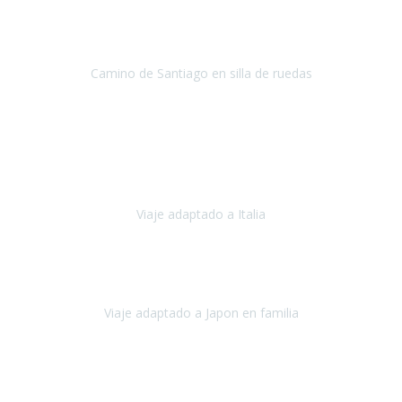
Conrado lograra el gran objetivo de recorrer el Camino de Santiago
de Co
Camino de Santiago en silla de ruedas
Camino de Santiago
Julio 2023
Para mí fue un servicio muy acorde a mis necesidades además,
ustedes siempre estuvieron muy atentos a cualquier consulta que
necesitáramos.
Viaje adaptado a Italia
Italia
Octubre 2023
Lo primero daros las gracias a Belén y a todo el equipo. Nos hemos
sentido totalmente respaldados por vosotros en todo momento.
Viaje adaptado a Japon en familia
Japón
Octubre 2023
El viaje
, el país, los paisajes, la gente,
todo genial
y precioso, nos
han cuidado en cada momento y detalle,
los hoteles
son