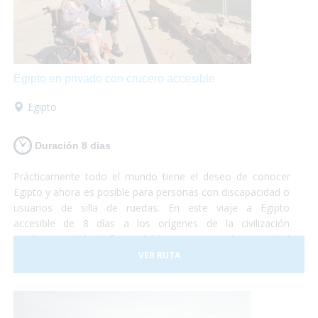
Egipto en privado con crucero accesible
Egipto
Duración 8 dias
Prácticamente todo el mundo tiene el deseo de conocer
Egipto y ahora es posible para personas con discapacidad o
usuarios de silla de ruedas. En este viaje a Egipto
accesible de 8 días a los orígenes de la civilización
moderna podrás disfrutar del hermosa y "caótica" ciudad
de El Cairo para luego adentrarte por el Nilo a descubrir los
VER RUTA
tesoros que alberga este país. Egipto es un lugar fantástico
y accesible para personas con movilidad reducida. Sólo
debes preocuparte por disfrutar. ¡Nosotros nos
encargamos del resto!