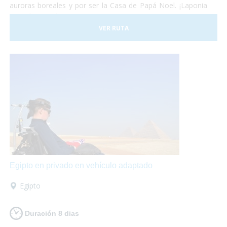
auroras boreales y por ser la Casa de Papá Noel. ¡Laponia
es un lugar mágico!
VER RUTA
Egipto en privado en vehículo adaptado
Egipto
Duración 8 dias