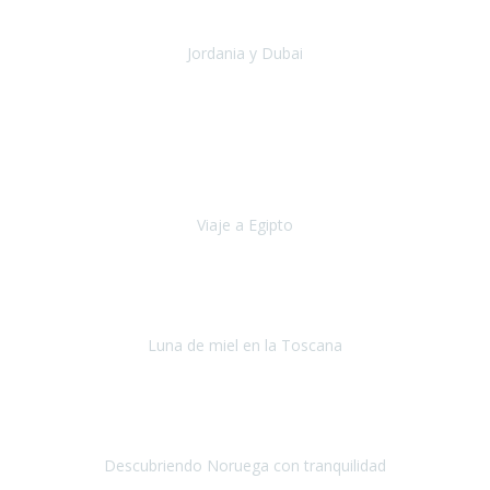
una experiencia maravillosa que he podido comp
Jordania y Dubai
Jordania y Dubai
Julio 2019
Hace cinco años empecé a tener problemas de movilidad (debido a
la columna), no aguantaba mucho tiempo caminando y me tenia
que sentar cada pocos metros.
Viaje a Egipto
Egipto
Octubre, 2019
Si tuviese que volver a viajar,
lo haría sin duda con Travel
Experience
.
Luna de miel en la Toscana
La Toscana
Septiembre, 2019
Hicimos un recorrido en julio por distintas ciudades de Noruega
durante 9 días.
Descubriendo Noruega con tranquilidad
Noruega