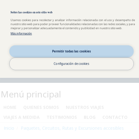
Pasar al contenido principal
Toggle high contrast
Sobre las cookies en este sitio web
Usamos cookies para recolectar y analizar información relacionada con el uso y desempeño de
nuestro sitio web para poder proveer funcionalidades relacionadas con las redes sociales, y para
mejorar y personalizar adecuadamente el contenido y publicidad en nuestro sitio web.
Más información
Permitir todas las cookies
Configuración de cookies
Menú principal
HOME
QUIENES SOMOS
NUESTROS VIAJES
VIAJES A MEDIDA
TESTIMONIOS
BLOG
CONTACTO
Inicio
Paquetes, Circuitos, Rutas y Excursiones accesibles