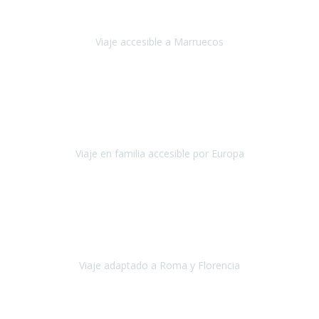
'padres', siempre cuidadosos, cari
Viaje accesible a Marruecos
Marruecos
Octubre 2022
Nuestra experiencia con Travel Xperience fue muy positiva
,
desde el inicio de los preparativos del viaje atendieron cada una de
nuestras inquietudes, solicitude
Viaje en familia accesible por Europa
Europa
Septiembre 2022
Agradecer una vez más a Travel-Xperience
por su trabajo y
profesionalidad. Organización diez, tanto en aeropuertos, estación
de tren, asistencias, hoteles y material.
Viaje adaptado a Roma y Florencia
Roma y Florencia
Octubre 2022
Viajamos desde México. Tuvimos una muy buena experiencia y les