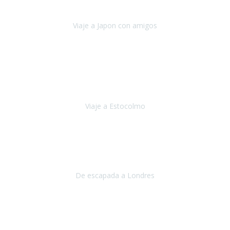
camino con ayuda de un bastón y teniendo cada vez más
dificultades con las barreras arquitectónicas y
Viaje a Japon con amigos
Japón
Julio 2019
El viatge a Estocolm amb l’organització de Travel Xperience
ha estat un èxit total.
Des de els consells per poder portar les
bateries de liti a l’avió,
sort del que ens ha
Viaje a Estocolmo
Estocolmo
Julio 2019
Queremos daros las gracias por el viaje que nos habeis organizado.
Ha salido todo muy bien y hemos disfrutado mucho.
De escapada a Londres
Londres
Agosto 2019
Gracias a Travel Xperience por hacer de Costa Rica un
estupendo destino accesible
para las personas con movilidad