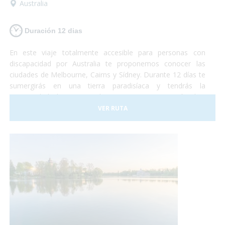
Australia
Duración 12 dias
En este viaje totalmente accesible para personas con
discapacidad por Australia te proponemos conocer las
ciudades de Melbourne, Cairns y Sídney. Durante 12 días te
sumergirás en una tierra paradisíaca y tendrás la
oportunidad de conocer los imponentes 12 apóstoles,
nadar en la gran barrera de coral, conocer la fauna local y
VER RUTA
pasar unos días fantásticos en la ciudad de
Sídney. ¡Australia te está esperando!