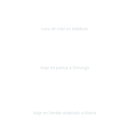
Julio 2022
Después del accidente, ha sido muy complejo y difícil organizar
viajes.
Luna de miel en Maldivas
Maldivas
Agosto de 2022
El viaje fue sobre ruedas desde un principio, no pensé que
viajar en
avión en sillas de ruedas eléctricas
sería tan sencillo.
Viaje en pareja a Noruega
Noruega
Agosto 2022
Sinceramente disfrutar con la familia y la tranquilidad que nos dáis
en Travel Xperience es lo mejor del viaje. Sin problemas y con la
confianza plena en que todo iba a salir bien.
Viaje en familia adaptado a Roma
Roma y Pompeya
Julio 2022