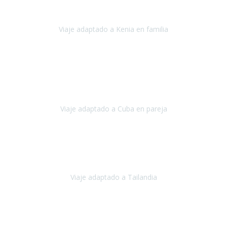
impresionantes,
Viaje adaptado a Kenia en familia
Kenia
Agosto 2023
La atención ha sido estupenda
durante todo el proceso, al
tratarse de un viaje privado para mi y mi mujer todos los traslados
los hicimos en coches,
al más mínimo problema
Viaje adaptado a Cuba en pareja
Cuba
Febrero 2023
Tailandia era uno de los viajes que desde siempre tenía en mente y
he vuelto encantado de la vida, he alucinado.
Viaje adaptado a Tailandia
Tailandia
Noviembre 2022
Nuestra experiencia ha sido inmejorable.
La atención que nos
brindaron Abdeljalil y Khadija en el Riad fue al más puro estilo