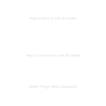
Somos una familia con dos niños pequeños y yo tengo una
enfermedad degenerativa que ya no permite caminar, sin embargo
a todos nos encanta viajar.
Viaje a Kenia en silla de ruedas
Kenia
Junio 2021
Si tienes movilidad reducida o eres usuario/a de silla de ruedas o
sillamóvil y te da miedo viajar porque no sabes con las barreras que
te vas a encontrar, ponte en contacto con
Viaje a Lanzarote en silla de ruedas
Lanzarote
Julio 2021
Por primera vez decidimos hacer un viaje que incluyera
varios paises
, algo que nos preocupaba mucho por coger varios
transportes, diferentes hoteles, alquiler
Berlin, Praga, Viena y Budapest
Alemania, Chequia, Austria y Budapest
Agosto 2019
Padezco de una enfermedad degenerativa
y, a día de hoy,