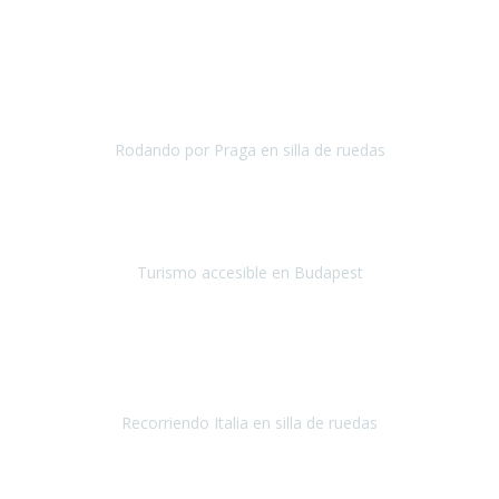
Julio 2019
Una vez más hemos vuelto a
depositar nuestra confianza en
Travel-Xperience
para asegurarnos, con total seguridad, de
unas
vacaciones accesibles.
Nuestro destino el
Rodando por Praga en silla de ruedas
Praga
Mayo 2019
¡Hola equipo de Travel Xperience!
Quería que supierais mi
impresión del viaje a Budapest.
Turismo accesible en Budapest
Budapest
Mayo 2019
¡Hola equipo de
Travel Xperience
! Ya estamos de regreso.
Fue un
viaje maravilloso.
Recorriendo Italia en silla de ruedas
Italia
Abril/Mayo 2019
Ha sido mi primer viaje con Travel Xperience
y
la experiencia