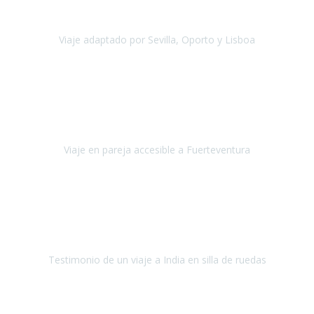
agradezco vuestro apoyo. Lo pasamos super. Las guías
maravillosas ambas, el Portus Cale, súper en todos sentidos.
Viaje adaptado por Sevilla, Oporto y Lisboa
Andalucía y Portugal
Octubre 2022
Hola Belén buenos días! Ya volvimos ayer y hemos descansado un
poco, quería agradecerte el trabajo que hiciste ya que el viaje ha
salido de 10.
Viaje en pareja accesible a Fuerteventura
Fuerteventura
Septiembre 2022
La organización de mi viaje a la India fue excelente, los hoteles
estaban bien elegidos, el guía y el conductor cumplieron con su
cometido.
Testimonio de un viaje a India en silla de ruedas
India
Octubre 2022
Uno de los sueños de mi esposa y mío
, casi desde el día en que