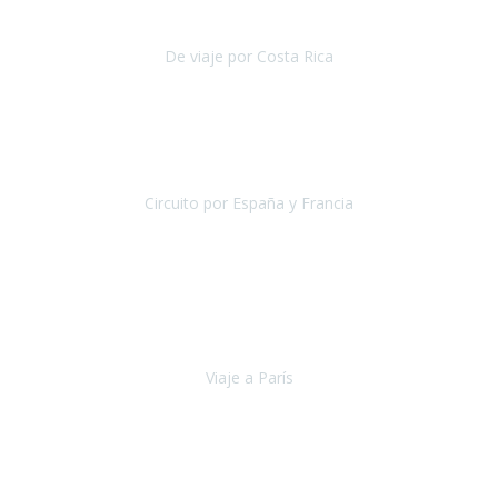
reducida.
De viaje por Costa Rica
Costa Rica
Julio 2019
Pasamos unos días inolvidables
, se cuidaron todos los detalles
desde los hoteles con ubicaciones estratégicas cercanos a los
lugares más emblemáticos de cada
Circuito por España y Francia
España y Francia
Septiembre 2019
La escapada a París
organizada por la agencia Travel Xperience
ha sido fantástica por lo completo de la información recibida, por la
total accesibilidad del hotel, por la comodida
Viaje a París
París
Septiembre 2019
Viaje a Jordania con extensión a Dubai, jamás pensé que podría ver
sitios como Petra, el desierto de Wadi Rum, Mar muerto, ha sido