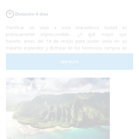
Duración 4 dias
Planificar un viaje a esta maravillosa ciudad es
prácticamente imprescindible... ¿Y qué mejor que
hacerlo antes del 19 de mayo para poder verla en su
máximo esplendor y disfrutar de los hermosos campos de
tulipanes que la rodean? Viajar a la ciudad holandesa
de Ámsterdam es posible para todo el mundo. Se trata de
VER RUTA
una ciudad totalmente adaptada para personas con
movilidad reducida o usuarios en silla de ruedas. No lo
dudes más y, ¡Planifica tu viaje a Ámsterdam!¡Antes de que
se sequen los tulipanes!