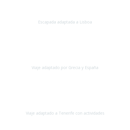
Acabo de regresar de
Lisboa
, una ciudad maravillosa con una gente
impresionante.
Escapada adaptada a Lisboa
Lisboa
Abril, 2024
Primero que nada, agradecerles de parte de Christian, Emilio y mi
persona por estar al pendiente en nuestro viaje, resolviendo
rápidamente los imprevistos que en una travesía como estas siemp
Viaje adaptado por Grecia y España
Grecia y España
Octubre, 2023
Destino: Tenerife sur, cerca de la playa de los cristianos. Hotel Sol y
Mar: un hotel totalmente adaptado, donde todo son comodidades.
¡Tiene todas las instalaciones adaptadas!
Viaje adaptado a Tenerife con actividades
Tenerife, España
Abril, 2024