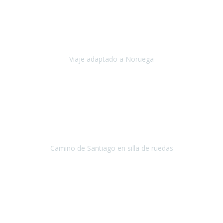
Noviembre 2023
Nuestro viaje familiar a Noruega, organizado por Travel Xperience,
ha sido un un éxito. Todo ha estado organizado
cronométricamente, desde traslados y hoteles a los viajes en barco.
Viaje adaptado a Noruega
Noruega
Agosto 2023
A través de este medio quería dejar mi comentario sobre la
excelente logística que diseñó Travel Xperience para que mi hijo
Conrado lograra el gran objetivo de recorrer el Camino de Santiago
de Co
Camino de Santiago en silla de ruedas
Camino de Santiago
Julio 2023
Para mí fue un servicio muy acorde a mis necesidades además,
ustedes siempre estuvieron muy atentos a cualquier consulta que
necesitáramos.