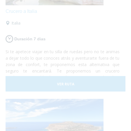
Crucero a Italia
Italia
Duración 7 dias
Si te apetece viajar en tu silla de ruedas pero no te animas
a dejar todo lo que conoces atrás y aventurarte fuera de tu
zona de confort, te proponemos esta alternativa que
seguro te encantará. Te proponemos un crucero
totalmente accesible de Barcelona a Roma en el cual te
embarcarás con tu propio vehículo para luego poder
VER RUTA
conocer roma y los alrededores según te apetezca.