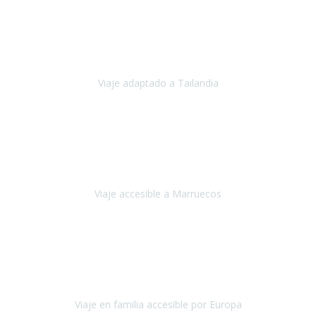
Cuba
Febrero 2023
Tailandia era uno de los viajes que desde siempre tenía en mente y
he vuelto encantado de la vida, he alucinado.
Viaje adaptado a Tailandia
Tailandia
Noviembre 2022
Nuestra experiencia ha sido inmejorable.
La atención que nos
brindaron Abdeljalil y Khadija en el Riad fue al más puro estilo
'padres', siempre cuidadosos, cari
Viaje accesible a Marruecos
Marruecos
Octubre 2022
Nuestra experiencia con Travel Xperience fue muy positiva
,
desde el inicio de los preparativos del viaje atendieron cada una de
nuestras inquietudes, solicitude
Viaje en familia accesible por Europa