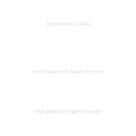
Hemos vivido un viaje que pensábamos que nunca podríamos llevar
a cabo.
Viaje adaptado a Cuba
Cuba
Abril, 2023
Estimada Julieta, antes que nada, quiero felicitarte y agradecerte por
la excelente planificación, coordinación y disposición
para que
nuestro viaje a España haya sido una experiencia inol
Viaje adaptado por España en pareja
España
Octubre, 2023
El viaje a Egipto ha sido precioso. Tenía ganas de hacer este viaje
pero me daba un poco miedo porque me habían dicho que el pais
no estaba nada adaptado.
Viaje adaptado a Egipto en pareja
Egipto
Mayo, 2023
Es la segunda vez que viajo con Travel Xperience y habrá más.