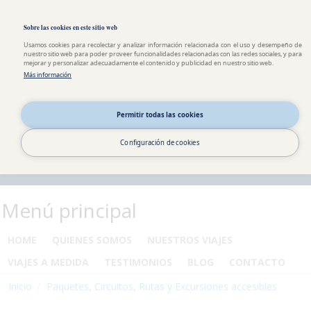
Pasar al contenido principal
Toggle high contrast
Sobre las cookies en este sitio web
Usamos cookies para recolectar y analizar información relacionada con el uso y desempeño de
nuestro sitio web para poder proveer funcionalidades relacionadas con las redes sociales, y para
mejorar y personalizar adecuadamente el contenido y publicidad en nuestro sitio web.
Más información
Permitir todas las cookies
Configuración de cookies
Menú principal
HOME
QUIENES SOMOS
NUESTROS VIAJES
VIAJES A MEDIDA
TESTIMONIOS
BLOG
CONTACTO
Inicio
Paquetes, Circuitos, Rutas y Excursiones accesibles