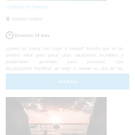
¡Disfruta de Hawaii!
Estados Unidos
Duración 14 dias
¿Quien no sueña con viajar a Hawaii? Resulta que es un
destino ideal para pasar unas vacaciones increíbles y
¡totalmente accesible para personas con
discapacidad! Planificar un viaje a Hawaii es una de las
decisiones más fáciles de tomar... Simplemente porque es
un lugar increíble que permite cualquier tipo de
VER RUTA
experiencia. Todo esto, de la mano de una cultura antigua
muy simpática y hospitalaria, que harán de tus vacaciones
¡una experiencia única e inolvidable!