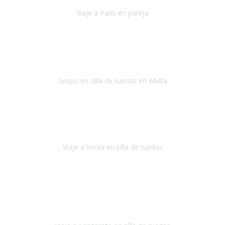
Viaje a París en pareja
París
septiembre de 2021
Acabo de llegar de Malta y el grupo de wasap no deja de sonar, con
fotos o con comentarios sobre como lo hemos pasado.
Grupo en silla de ruedas en Malta
Malta
Agosto 2021
Somos una familia con dos niños pequeños y yo tengo una
enfermedad degenerativa que ya no permite caminar, sin embargo
a todos nos encanta viajar.
Viaje a Kenia en silla de ruedas
Kenia
Junio 2021
Si tienes movilidad reducida o eres usuario/a de silla de ruedas o
sillamóvil y te da miedo viajar porque no sabes con las barreras que
te vas a encontrar, ponte en contacto con