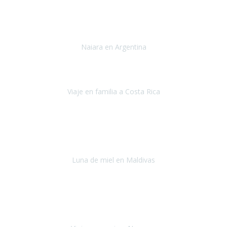
Toronto y Niágara
Julio 2022
Si tengo que describir mi viaje a Argentina en una palabra seria,
INCREIBLE.
Naiara en Argentina
Argentina
Junio 2022
"HA SIDO UN VIAJE ESPECTACULAR - UN VIAJE CON MAYUSCULAS"
Viaje en familia a Costa Rica
Costa Rica
Julio 2022
Después del accidente, ha sido muy complejo y difícil organizar
viajes.
Luna de miel en Maldivas
Maldivas
Agosto de 2022
El viaje fue sobre ruedas desde un principio, no pensé que
viajar en
avión en sillas de ruedas eléctricas
sería tan sencillo.