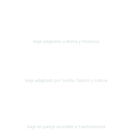
Europa
Septiembre 2022
Agradecer una vez más a Travel-Xperience
por su trabajo y
profesionalidad. Organización diez, tanto en aeropuertos, estación
de tren, asistencias, hoteles y material.
Viaje adaptado a Roma y Florencia
Roma y Florencia
Octubre 2022
Viajamos desde México. Tuvimos una muy buena experiencia y les
agradezco vuestro apoyo. Lo pasamos super. Las guías
maravillosas ambas, el Portus Cale, súper en todos sentidos.
Viaje adaptado por Sevilla, Oporto y Lisboa
Andalucía y Portugal
Octubre 2022
Hola Belén buenos días! Ya volvimos ayer y hemos descansado un
poco, quería agradecerte el trabajo que hiciste ya que el viaje ha
salido de 10.
Viaje en pareja accesible a Fuerteventura