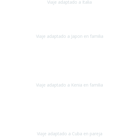
Viaje adaptado a Italia
Italia
Octubre 2023
Lo primero daros las gracias a Belén y a todo el equipo. Nos hemos
sentido totalmente respaldados por vosotros en todo momento.
Viaje adaptado a Japon en familia
Japón
Octubre 2023
El viaje
, el país, los paisajes, la gente,
todo genial
y precioso, nos
han cuidado en cada momento y detalle,
los hoteles
son
impresionantes,
Viaje adaptado a Kenia en familia
Kenia
Agosto 2023
La atención ha sido estupenda
durante todo el proceso, al
tratarse de un viaje privado para mi y mi mujer todos los traslados
los hicimos en coches,
al más mínimo problema
Viaje adaptado a Cuba en pareja