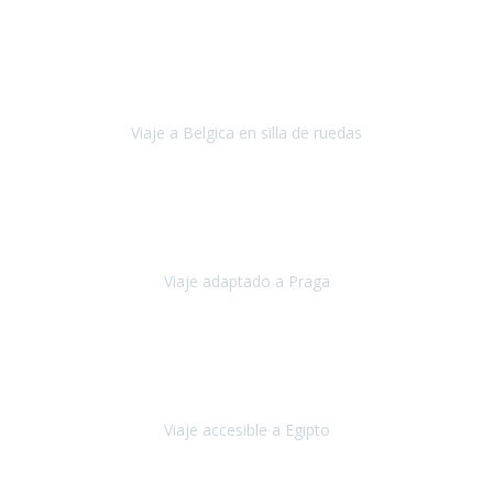
Alemania
Agosto, 2023
Lo primero, deciros que
voy en silla de ruedas
y era el primer
viaje que hacía con mi hermana.
Viaje a Belgica en silla de ruedas
Bélgica
Junio, 2023
Hemos confiado en Travel Xperience por tercera vez
y
esperamos hacerlo nuevamente el próximo verano.
Viaje adaptado a Praga
Praga
Mayo, 2023
Queremos agradecer a Travel Xperience la organización de este
viaje.
Viaje accesible a Egipto
Egipto
Marzo, 2023