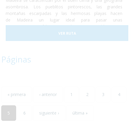
Madeira se caracterizan por el buen clima y una geografía
asombrosa. Los pueblitos pintorescos, las grandes
montañas escarpadas y las hermosas playas hacen
de Madeira un lugar ideal para pasar unas
vacaciones, increíbles y totalmente accesibles para
personas con discapacidad o usuarios de silla de ruedas. En
VER RUTA
2017 la ciudad de Funchal recibió el premio a la Ciudad
Accesible. Así que no lo dudes más y, ¡Vete a Madeira!¡Te
encantará!
Páginas
« primera
‹ anterior
1
2
3
4
5
6
siguiente ›
última »