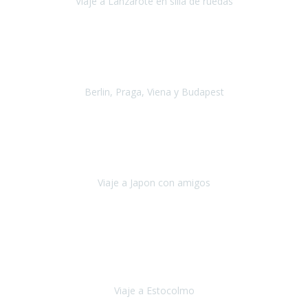
Viaje a Lanzarote en silla de ruedas
Lanzarote
Julio 2021
Por primera vez decidimos hacer un viaje que incluyera
varios paises
, algo que nos preocupaba mucho por coger varios
transportes, diferentes hoteles, alquiler
Berlin, Praga, Viena y Budapest
Alemania, Chequia, Austria y Budapest
Agosto 2019
Padezco de una enfermedad degenerativa
y, a día de hoy,
camino con ayuda de un bastón y teniendo cada vez más
dificultades con las barreras arquitectónicas y
Viaje a Japon con amigos
Japón
Julio 2019
El viatge a Estocolm amb l’organització de Travel Xperience
ha estat un èxit total.
Des de els consells per poder portar les
bateries de liti a l’avió,
sort del que ens ha
Viaje a Estocolmo
Estocolmo