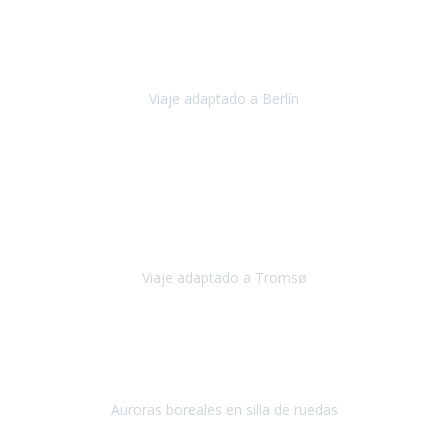
Nuestro viaje familiar a Berlín
organizado por Travel Xperience
ha sido fantástico
, desde el inicio con los preparativos y luego allí
en destino con los traslados
Viaje adaptado a Berlín
Berlín
Diciembre 2023
Este viaje a Tromsø nos ha permitido llegar a sitios y hacer
actividades que no habríamos podido imaginar: ver las auroras
boreales en un cielo estrellado a casi -12ºC, contemplar las ballenas
en
Viaje adaptado a Tromsø
Tromsø, Noruega
Noviembre 2023
Hola equipo!
Pues la vuelta a la realidad es dura, sobretodo después de unas
vacaciones de ensueño.
Auroras boreales en silla de ruedas
Tromso, Noruega