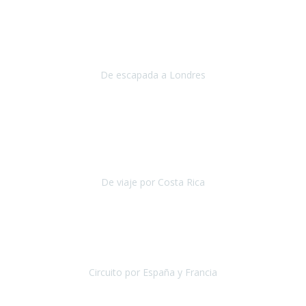
Julio 2019
Queremos daros las gracias por el viaje que nos habeis organizado.
Ha salido todo muy bien y hemos disfrutado mucho.
De escapada a Londres
Londres
Agosto 2019
Gracias a Travel Xperience por hacer de Costa Rica un
estupendo destino accesible
para las personas con movilidad
reducida.
De viaje por Costa Rica
Costa Rica
Julio 2019
Pasamos unos días inolvidables
, se cuidaron todos los detalles
desde los hoteles con ubicaciones estratégicas cercanos a los
lugares más emblemáticos de cada
Circuito por España y Francia
España y Francia
Septiembre 2019