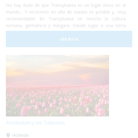
No hay duda de que Transylvania es un lugar único en el
mundo... Y recorrerlo en silla de ruedas es posible y, muy
recomendable! En Transylvania se mezcla la cultura
romana, germánica y húngara. Dando lugar a una tierra
compuesta por ciudades muy variadas, tradiciones muy
diferentes, artes y estilos de vida muy diversos. No lo dudes
VER RUTA
más y haz las maletas para ir a conocer Rumania... ¡Te
encantará!
Amsterdam y los Tulipanes
Holanda