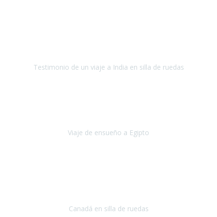
Fuerteventura
Septiembre 2022
La organización de mi viaje a la India fue excelente, los hoteles
estaban bien elegidos, el guía y el conductor cumplieron con su
cometido.
Testimonio de un viaje a India en silla de ruedas
India
Octubre 2022
Uno de los sueños de mi esposa y mío
, casi desde el día en que
nos conocimos
era poder visitar a Egipto
.
Viaje de ensueño a Egipto
Egipto
Octubre 2022
Ha sido una semana inolvidable en
Niagara y Toronto
(Canadá)
cumpliendo un sueño después de haberlo tenido que anular por el
COVID-19 en el año 2020.
Canadá en silla de ruedas