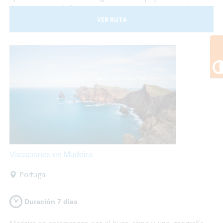
de Europa y disfrutar de un gran patrimonio cultural
perfectamente conservado. Malta consta con tres islas
VER RUTA
principales llamadas Malta, Gozo y Comino. No lo dudes
más y, ¡Viaja a Malta!¡Te encantará!
Vacaciones en Madeira
Portugal
Duración 7 dias