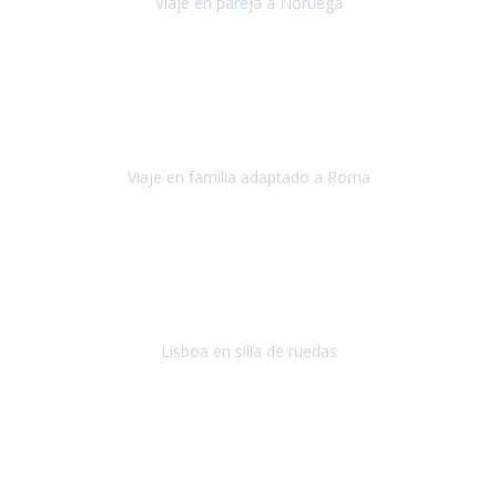
Viaje en pareja a Noruega
Noruega
Agosto 2022
Sinceramente disfrutar con la familia y la tranquilidad que nos dáis
en Travel Xperience es lo mejor del viaje. Sin problemas y con la
confianza plena en que todo iba a salir bien.
Viaje en familia adaptado a Roma
Roma y Pompeya
Julio 2022
En general: súper súper súper bien!
Habitación bien adaptada
,
gente muy amable y dispuesta, guias y tours muy adecuados.... y
todo muy bien organizado! Así da gusto..!
Lisboa en silla de ruedas
Lisboa
agosto de 2022
Era mi primer viaje en avión, elegí como destino la ciudad de la luz,
París. Y no me defraudó. Fue una semana increíble, desde la ida, en
Sevilla, hasta la vuelta.