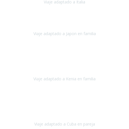
Viaje adaptado a Italia
Italia
Octubre 2023
Lo primero daros las gracias a Belén y a todo el equipo. Nos hemos
sentido totalmente respaldados por vosotros en todo momento.
Viaje adaptado a Japon en familia
Japón
Octubre 2023
El viaje
, el país, los paisajes, la gente,
todo genial
y precioso, nos
han cuidado en cada momento y detalle,
los hoteles
son
impresionantes,
Viaje adaptado a Kenia en familia
Kenia
Agosto 2023
La atención ha sido estupenda
durante todo el proceso, al
tratarse de un viaje privado para mi y mi mujer todos los traslados
los hicimos en coches,
al más mínimo problema
Viaje adaptado a Cuba en pareja