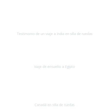
Fuerteventura
Septiembre 2022
La organización de mi viaje a la India fue excelente, los hoteles
estaban bien elegidos, el guía y el conductor cumplieron con su
cometido.
Testimonio de un viaje a India en silla de ruedas
India
Octubre 2022
Uno de los sueños de mi esposa y mío
, casi desde el día en que
nos conocimos
era poder visitar a Egipto
.
Viaje de ensueño a Egipto
Egipto
Octubre 2022
Ha sido una semana inolvidable en
Niagara y Toronto
(Canadá)
cumpliendo un sueño después de haberlo tenido que anular por el
COVID-19 en el año 2020.
Canadá en silla de ruedas