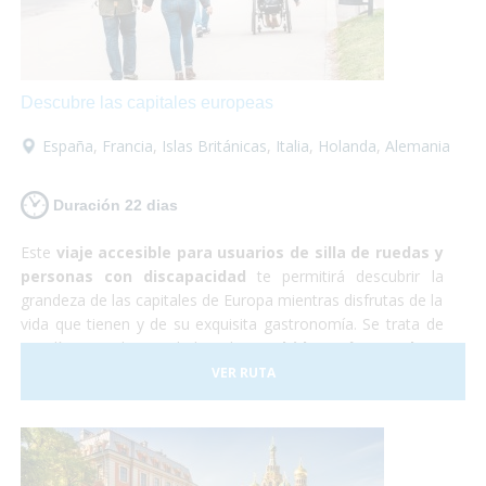
increíble en la que no tendrás que preocuparte por
nada... ¡Sólo en disfrutar!
Descubre las capitales europeas
España
,
Francia
,
Islas Británicas
,
Italia
,
Holanda
,
Alemania
Duración 22 dias
Este
viaje accesible para usuarios de silla de ruedas y
personas con discapacidad
te permitirá descubrir la
grandeza de las capitales de Europa mientras disfrutas de la
vida que tienen y de su exquisita gastronomía. Se trata de
22 días por las ciudades de
Madrid, París, Londres,
Ámsterdam, Berlín, Praga, Budapest y Roma
. Son
VER RUTA
todas muy diferentes entre sí y cada una es más hermosa
que la otra. Realmente serán unas
vacaciones de
ensueño.
Resulta que Europa es un
destino ideal para
personas con movilidad reducida
ya que contamos con