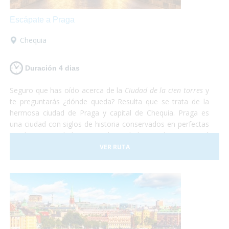
Escápate a Praga
Chequia
Duración 4 dias
Seguro que has oído acerca de la
Ciudad de la cien torres
y
te preguntarás ¿dónde queda? Resulta que se trata de la
hermosa ciudad de Praga y capital de Chequia. Praga es
una ciudad con siglos de historia conservados en perfectas
condiciones. Debido a esto, la Ciudad Vieja de Praga está
considerada Patrimonio de la Humanidad por la UNESCO.
VER RUTA
De Praga solamente te irás maravillado. Te aseguramos
que después de recorrer todas las callecitas del centro,
visitar el castillo y comer en el subsuelo del ayuntamiento
con una rica cerveza tradicional estarás sin palabras. Así
que escápate a conocer Praga, en el corazón de Europa
¡Sólo disfruta!