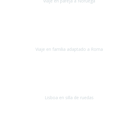
Viaje en pareja a Noruega
Noruega
Agosto 2022
Sinceramente disfrutar con la familia y la tranquilidad que nos dáis
en Travel Xperience es lo mejor del viaje. Sin problemas y con la
confianza plena en que todo iba a salir bien.
Viaje en familia adaptado a Roma
Roma y Pompeya
Julio 2022
En general: súper súper súper bien!
Habitación bien adaptada
,
gente muy amable y dispuesta, guias y tours muy adecuados.... y
todo muy bien organizado! Así da gusto..!
Lisboa en silla de ruedas
Lisboa
agosto de 2022
Era mi primer viaje en avión, elegí como destino la ciudad de la luz,
París. Y no me defraudó. Fue una semana increíble, desde la ida, en
Sevilla, hasta la vuelta.