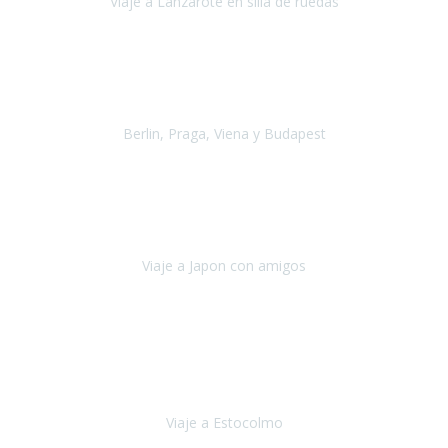
Viaje a Lanzarote en silla de ruedas
Lanzarote
Julio 2021
Por primera vez decidimos hacer un viaje que incluyera
varios paises
, algo que nos preocupaba mucho por coger varios
transportes, diferentes hoteles, alquiler
Berlin, Praga, Viena y Budapest
Alemania, Chequia, Austria y Budapest
Agosto 2019
Padezco de una enfermedad degenerativa
y, a día de hoy,
camino con ayuda de un bastón y teniendo cada vez más
dificultades con las barreras arquitectónicas y
Viaje a Japon con amigos
Japón
Julio 2019
El viatge a Estocolm amb l’organització de Travel Xperience
ha estat un èxit total.
Des de els consells per poder portar les
bateries de liti a l’avió,
sort del que ens ha
Viaje a Estocolmo
Estocolmo