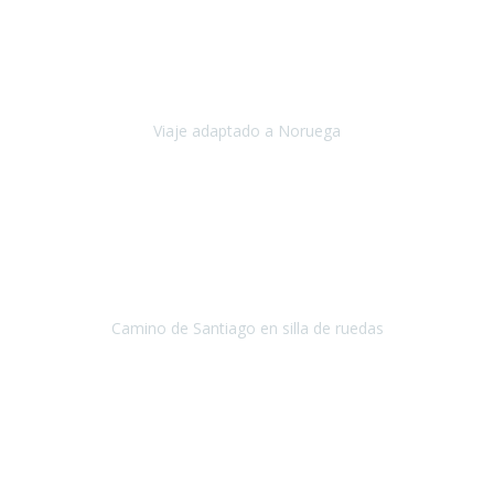
Noviembre 2023
Nuestro viaje familiar a Noruega, organizado por Travel Xperience,
ha sido un un éxito. Todo ha estado organizado
cronométricamente, desde traslados y hoteles a los viajes en barco.
Viaje adaptado a Noruega
Noruega
Agosto 2023
A través de este medio quería dejar mi comentario sobre la
excelente logística que diseñó Travel Xperience para que mi hijo
Conrado lograra el gran objetivo de recorrer el Camino de Santiago
de Co
Camino de Santiago en silla de ruedas
Camino de Santiago
Julio 2023
Para mí fue un servicio muy acorde a mis necesidades además,
ustedes siempre estuvieron muy atentos a cualquier consulta que
necesitáramos.