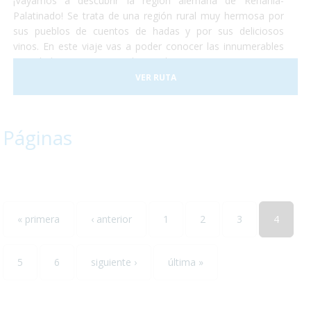
¡Vayamos a descubrir la región alemana de Renania-
Palatinado! Se trata de una región rural muy hermosa por
sus pueblos de cuentos de hadas y por sus deliciosos
vinos. En este viaje vas a poder conocer las innumerables
actividades que se pueden realizar en Renania ya sean
catas de vinos, paseos en tren o la visita de algún museo...
VER RUTA
todos ellos accesibles para personas con discapacidad. ¡No
lo dudes más y escápate conocer el sur-oeste alemán!
Páginas
« primera
‹ anterior
1
2
3
4
5
6
siguiente ›
última »