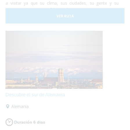
a visitar ya que su clima, sus ciudades, su gente y su
gastronomía son increíbles. Así que te proponemos una
viaje para que lo puedas descubrir en su totalidad sobre
VER RUTA
tu
silla de ruedas
sin problema alguno. ¡No lo dudes más
y vete a conocer Portugal! Nosotros nos encargamos de
organizar todo...
¡Tu sólo deberás disfrutar al máximo!
Descubre el sur de Alemania
Alemania
Duración 6 dias