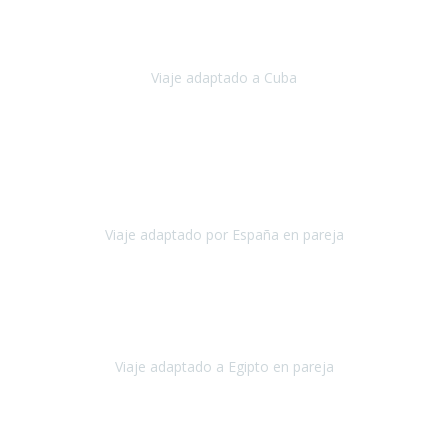
Hemos vivido un viaje que pensábamos que nunca podríamos llevar
a cabo.
Viaje adaptado a Cuba
Cuba
Abril, 2023
Estimada Julieta, antes que nada, quiero felicitarte y agradecerte por
la excelente planificación, coordinación y disposición
para que
nuestro viaje a España haya sido una experiencia inol
Viaje adaptado por España en pareja
España
Octubre, 2023
El viaje a Egipto ha sido precioso. Tenía ganas de hacer este viaje
pero me daba un poco miedo porque me habían dicho que el pais
no estaba nada adaptado.
Viaje adaptado a Egipto en pareja
Egipto
Mayo, 2023
Es la segunda vez que viajo con Travel Xperience y habrá más.