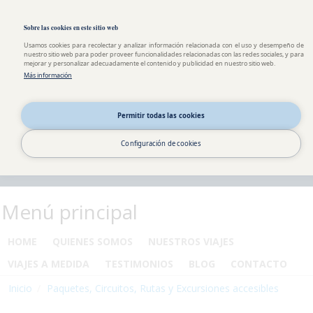
Pasar al contenido principal
Toggle high contrast
Sobre las cookies en este sitio web
Usamos cookies para recolectar y analizar información relacionada con el uso y desempeño de
nuestro sitio web para poder proveer funcionalidades relacionadas con las redes sociales, y para
mejorar y personalizar adecuadamente el contenido y publicidad en nuestro sitio web.
Más información
Permitir todas las cookies
Configuración de cookies
Menú principal
HOME
QUIENES SOMOS
NUESTROS VIAJES
VIAJES A MEDIDA
TESTIMONIOS
BLOG
CONTACTO
Inicio
Paquetes, Circuitos, Rutas y Excursiones accesibles