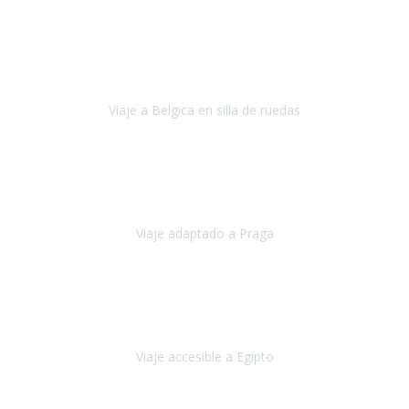
Alemania
Agosto, 2023
Lo primero, deciros que
voy en silla de ruedas
y era el primer
viaje que hacía con mi hermana.
Viaje a Belgica en silla de ruedas
Bélgica
Junio, 2023
Hemos confiado en Travel Xperience por tercera vez
y
esperamos hacerlo nuevamente el próximo verano.
Viaje adaptado a Praga
Praga
Mayo, 2023
Queremos agradecer a Travel Xperience la organización de este
viaje.
Viaje accesible a Egipto
Egipto
Marzo, 2023