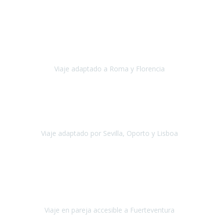
Europa
Septiembre 2022
Agradecer una vez más a Travel-Xperience
por su trabajo y
profesionalidad. Organización diez, tanto en aeropuertos, estación
de tren, asistencias, hoteles y material.
Viaje adaptado a Roma y Florencia
Roma y Florencia
Octubre 2022
Viajamos desde México. Tuvimos una muy buena experiencia y les
agradezco vuestro apoyo. Lo pasamos super. Las guías
maravillosas ambas, el Portus Cale, súper en todos sentidos.
Viaje adaptado por Sevilla, Oporto y Lisboa
Andalucía y Portugal
Octubre 2022
Hola Belén buenos días! Ya volvimos ayer y hemos descansado un
poco, quería agradecerte el trabajo que hiciste ya que el viaje ha
salido de 10.
Viaje en pareja accesible a Fuerteventura