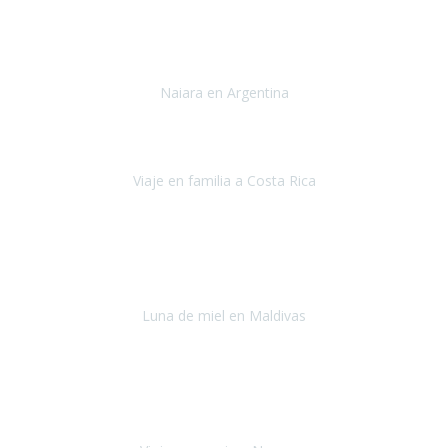
Toronto y Niágara
Julio 2022
Si tengo que describir mi viaje a Argentina en una palabra seria,
INCREIBLE.
Naiara en Argentina
Argentina
Junio 2022
"HA SIDO UN VIAJE ESPECTACULAR - UN VIAJE CON MAYUSCULAS"
Viaje en familia a Costa Rica
Costa Rica
Julio 2022
Después del accidente, ha sido muy complejo y difícil organizar
viajes.
Luna de miel en Maldivas
Maldivas
Agosto de 2022
El viaje fue sobre ruedas desde un principio, no pensé que
viajar en
avión en sillas de ruedas eléctricas
sería tan sencillo.