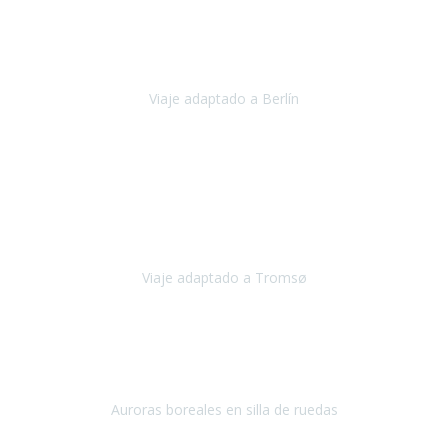
Nuestro viaje familiar a Berlín
organizado por Travel Xperience
ha sido fantástico
, desde el inicio con los preparativos y luego allí
en destino con los traslados
Viaje adaptado a Berlín
Berlín
Diciembre 2023
Este viaje a Tromsø nos ha permitido llegar a sitios y hacer
actividades que no habríamos podido imaginar: ver las auroras
boreales en un cielo estrellado a casi -12ºC, contemplar las ballenas
en
Viaje adaptado a Tromsø
Tromsø, Noruega
Noviembre 2023
Hola equipo!
Pues la vuelta a la realidad es dura, sobretodo después de unas
vacaciones de ensueño.
Auroras boreales en silla de ruedas
Tromso, Noruega