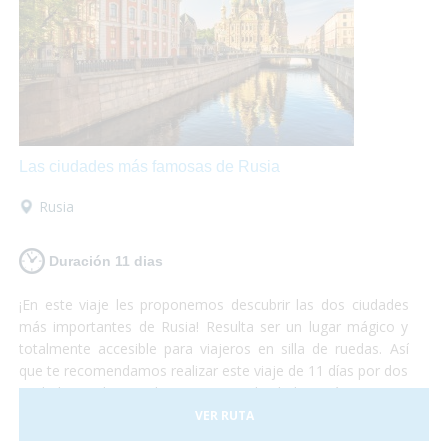
hoteles, transportes y todo tipo de
actividades
accesibles.
¡No lo duden más y atrévanse a
descubrir el continente europeo!
Unas vacaciones
diferentes
que las disfrutarán al máximo mientras se
maravillan con la belleza de estos lugares y conocen
culturas totalmente diferentes aunque se encuentren a
pocos cientos de kilómetros entre ellas.
¡Europa les
encantará!
Las ciudades más famosas de Rusia
Rusia
Duración 11 dias
¡En este viaje les proponemos descubrir las dos ciudades
más importantes de Rusia! Resulta ser un lugar mágico y
totalmente accesible para viajeros en silla de ruedas. Así
que te recomendamos realizar este viaje de 11 días por dos
ciudades realmente hermosas. No lo dudes más y vete a
conocer las principales ciudades rusas, ¡dejamos el resto
VER RUTA
para otra aventura!¡Sólo preocúpate por disfrutar al