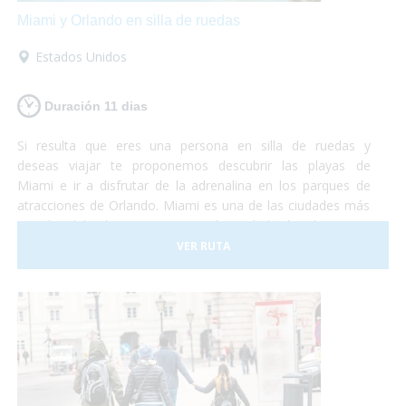
Miami y Orlando en silla de ruedas
Estados Unidos
Duración 11 dias
Si resulta que eres una persona en silla de ruedas y
deseas viajar te proponemos descubrir las playas de
Miami e ir a disfrutar de la adrenalina en los parques de
atracciones de Orlando. Miami es una de las ciudades más
grandes del país y con una gran diversidad cultural. Se trata
de un lugar de gran influencia caribeña y hermosas
VER RUTA
playas mezclado con grandes edificios y gran lujo. En este
viaje te proponemos destinar unos días a descubrir la
ciudad y sus lugares característicos como la Pequeña
Habana, el Downtown, Bahía Vizcaína y al mismo tiempo
conocer las reservas naturales con muchas especies en
peligro de extinción. La segunda parte del viaje se
desarrolla en la ciudad de Orlando. ¡No lo dudes más y vete
de vacaciones a Miami y Orlando! Será una experiencia