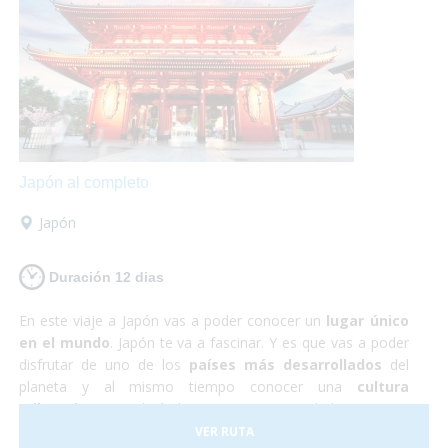
te defraudará! Y no debes preocuparte por nada, ¡Sólo de
disfrutar!
Japón al completo
Japón
Duración 12 dias
En este viaje a Japón vas a poder conocer un
lugar único
en el mundo
. Japón te va a fascinar. Y es que vas a poder
disfrutar de uno de los
países más desarrollados
del
planeta y al mismo tiempo conocer una
cultura
milenaria
que todavía hoy persiste en sus habitantes. En
Japón todo funciona a la perfección, se trata de un país
VER RUTA