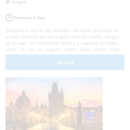
Hungria
Duración 4 dias
Budapest es una de las ciudades más bellas de Europa en
un país hermoso que poca gente tiene en cuenta. Hungría
es un país con muchísima historia y ciudades increíbles,
cómo lo es su capital. Tanto Buda como Pest
eran ciudades hermosas y ahora que lucen como una sola
son la combinación más bella que puedas imaginar. Así que
VER RUTA
si tienes unos días no te lo pienses más y vete a conocer
Budapest. Nosotros nos encargaremos de satisfacer todas
tus necesidades y tu... ¡deberás encargarte de disfrutar!