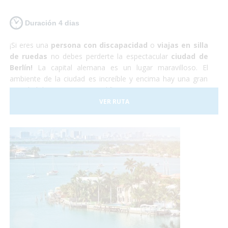
Duración 4 dias
¡Si eres una
persona con discapacidad
o
viajas en silla
de ruedas
no debes perderte la espectacular
ciudad de
Berlín!
La capital alemana es un lugar maravilloso. El
ambiente de la ciudad es increíble y encima hay una gran
cantidad de monumentos, edificios y museos por visitar. La
capital alemana es totalmente
accesible para personas
VER RUTA
con discapacidad
aunque hay que tener en cuenta que
algunas de las calles y plazas se encuentran adoquinadas y
pueden dificultar el paso a sillas de ruedas manuales. Sin
embargo nosotros nos encargaremos de todo, y tu sólo de
disfrutar.