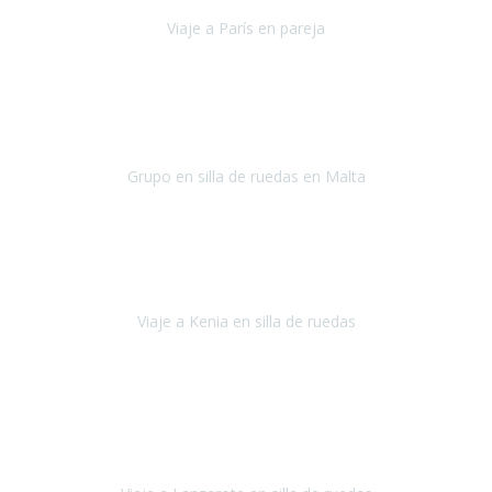
Viaje a París en pareja
París
septiembre de 2021
Acabo de llegar de Malta y el grupo de wasap no deja de sonar, con
fotos o con comentarios sobre como lo hemos pasado.
Grupo en silla de ruedas en Malta
Malta
Agosto 2021
Somos una familia con dos niños pequeños y yo tengo una
enfermedad degenerativa que ya no permite caminar, sin embargo
a todos nos encanta viajar.
Viaje a Kenia en silla de ruedas
Kenia
Junio 2021
Si tienes movilidad reducida o eres usuario/a de silla de ruedas o
sillamóvil y te da miedo viajar porque no sabes con las barreras que
te vas a encontrar, ponte en contacto con