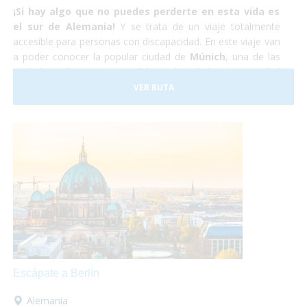
¡Si hay algo que no puedes perderte en esta vida es
el sur de Alemania!
Y se trata de un viaje totalmente
accesible para personas con discapacidad. En este viaje van
a poder conocer la popular ciudad de
Múnich
, una de las
ciudades más importantes del mundo, y la hermosa ciudad
medieval de
Núremberg
. No lo dudes más y atrévete
VER RUTA
a
viajar en tu silla de ruedas
por el sur de Alemania.
Nosotros nos encargaremos de todo y tu,
¡Sólo deberás
disfrutar!
Escápate a Berlín
Alemania