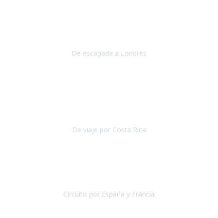
Julio 2019
Queremos daros las gracias por el viaje que nos habeis organizado.
Ha salido todo muy bien y hemos disfrutado mucho.
De escapada a Londres
Londres
Agosto 2019
Gracias a Travel Xperience por hacer de Costa Rica un
estupendo destino accesible
para las personas con movilidad
reducida.
De viaje por Costa Rica
Costa Rica
Julio 2019
Pasamos unos días inolvidables
, se cuidaron todos los detalles
desde los hoteles con ubicaciones estratégicas cercanos a los
lugares más emblemáticos de cada
Circuito por España y Francia
España y Francia
Septiembre 2019