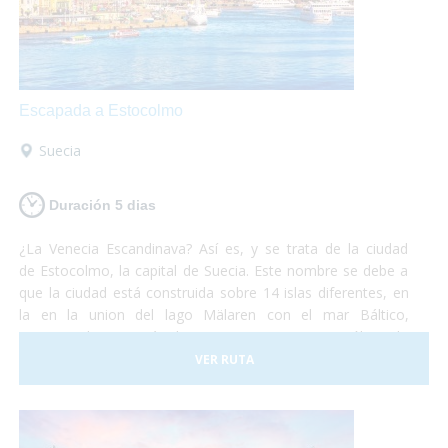
Escapada a Estocolmo
Suecia
Duración 5 dias
¿La Venecia Escandinava? Así es, y se trata de la ciudad
de Estocolmo, la capital de Suecia. Este nombre se debe a
que la ciudad está construida sobre 14 islas diferentes, en
la en la union del lago Mälaren con el mar Báltico,
comunicadas por más de cincuenta puentes. No sólo es la
capital de Suecia sino que se la puede considerar como una
VER RUTA
de las capitales del mundo, líder en muchos de los campos
que existen. Es una ciudad que funciona a la perfección
y dan ganas de quedarse. No debes pensártelo dos veces
y, ¡Vete ya a conocer la fantástica ciudad de Estocolmo!¡No