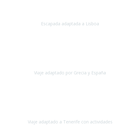
Acabo de regresar de
Lisboa
, una ciudad maravillosa con una gente
impresionante.
Escapada adaptada a Lisboa
Lisboa
Abril, 2024
Primero que nada, agradecerles de parte de Christian, Emilio y mi
persona por estar al pendiente en nuestro viaje, resolviendo
rápidamente los imprevistos que en una travesía como estas siemp
Viaje adaptado por Grecia y España
Grecia y España
Octubre, 2023
Destino: Tenerife sur, cerca de la playa de los cristianos. Hotel Sol y
Mar: un hotel totalmente adaptado, donde todo son comodidades.
¡Tiene todas las instalaciones adaptadas!
Viaje adaptado a Tenerife con actividades
Tenerife, España
Abril, 2024