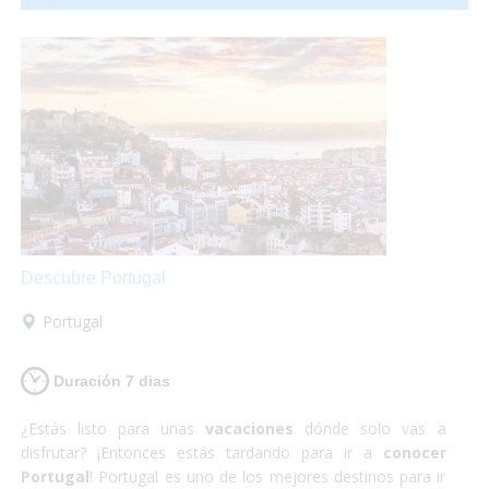
relativamente pequeño para la cantidad de gente que lo
habita y no es para nada caótico en comparación a las
otras grandes ciudades del mundo. ¡Sí que si lo que buscas
es
algo totalmente diferente
pero
enriquecedor
tu
destino es Japón! Además nosotros nos encargamos
de
satisfacer todas tus necesidades
y proporcionarte
el material y la información que requieras para hacer
que
estas vacaciones sean las mejores
que puedas
tener! Así que escápate a conocer Japón y,
¡Sólo disfruta!
Descubre Portugal
Portugal
Duración 7 dias
¿Estás listo para unas
vacaciones
dónde solo vas a
disfrutar? ¡Entonces estás tardando para ir a
conocer
Portugal
! Portugal es uno de los mejores destinos para ir